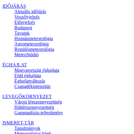
IDŐJÁRÁS
Aktuális
időjárás
Veszélyjelzés
Előrejelzés
Budapest
Tavaink
Humánmeteorológia
Agrometeorológia
Repülésmeteorológia
MeteoStúdió
ÉGHAJLAT
Magyarország éghajlata
Föld éghajlata
Éghajlatváltozás
Csapadékintenzitás
LEVEGŐKÖRNYEZET
Városi légszennyezettség
Háttérszennyezettség
Gammadózis-teljesítmény
ISMERET-TÁR
Tanulmányok
Meteorológiai hírek