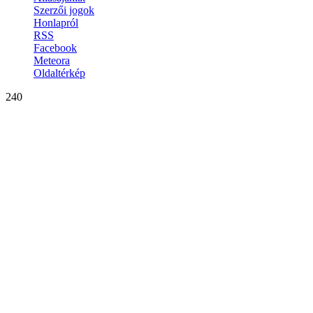
Szerzői jogok
Honlapról
RSS
Facebook
Meteora
Oldaltérkép
240