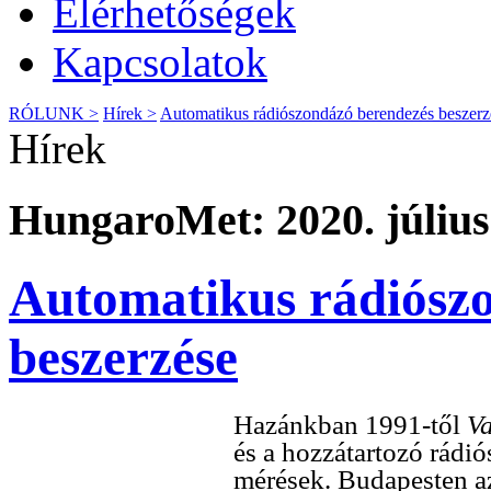
Elérhetőségek
Kapcsolatok
RÓLUNK >
Hírek >
Automatikus rádiószondázó berendezés beszerz
Hírek
HungaroMet: 2020. július
Automatikus rádiósz
beszerzése
Hazánkban 1991-től
V
és a hozzátartozó rádi
mérések. Budapesten 