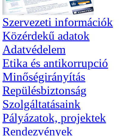
Szervezeti információk
Közérdekű adatok
Adatvédelem
Etika és antikorrupció
Minőségirányítás
Repülésbiztonság
Szolgáltatásaink
Pályázatok, projektek
Rendezvények