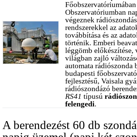
Főobszervatóriumában 
Obszervatóriumban napo
végeznek rádiószondás
rendszerekkel az adatok 
továbbítása és az adato
történik. Emberi beava
léggömb előkészítése, 
világban zajló változá
automata rádiószonda b
budapesti főobszervatór
fejlesztésű, Vaisala g
rádiószondázó berendez
RS41
típusú
rádiószond
felengedi
.
A berendezést 60 db szondáv
napig üzemel (napi két szon