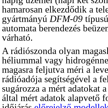
hamarosan elkezdődik a tel
gyártmányú
DFM-09
típusú
automata berendezés beüzem
várható.
A rádiószonda olyan magasl
héliummal vagy hidrogénne
magasra feljutva méri a leve
rádióadója segítségével a f
sugározza a mért adatokat a
által mért adatok alapvető 
időjárás
előrejelző modelle