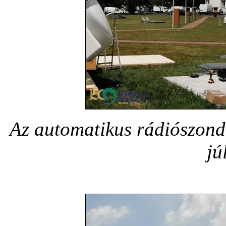
Az automatikus rádiószondá
jú