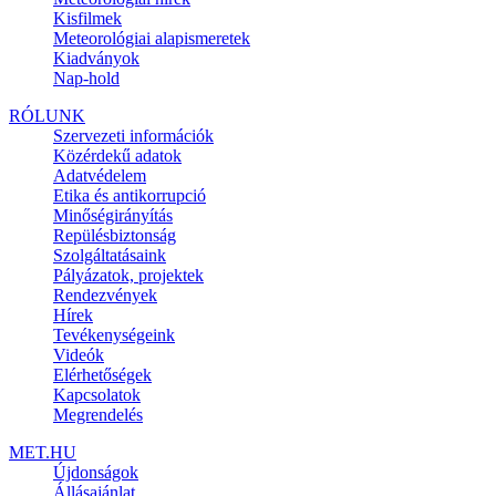
Kisfilmek
Meteorológiai alapismeretek
Kiadványok
Nap-hold
RÓLUNK
Szervezeti információk
Közérdekű adatok
Adatvédelem
Etika és antikorrupció
Minőségirányítás
Repülésbiztonság
Szolgáltatásaink
Pályázatok, projektek
Rendezvények
Hírek
Tevékenységeink
Videók
Elérhetőségek
Kapcsolatok
Megrendelés
MET.HU
Újdonságok
Állásajánlat