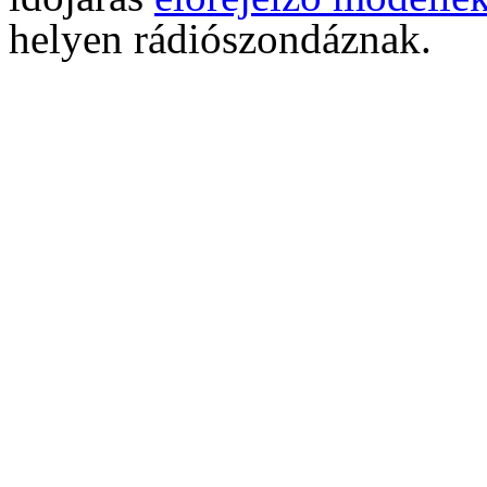
helyen rádiószondáznak.