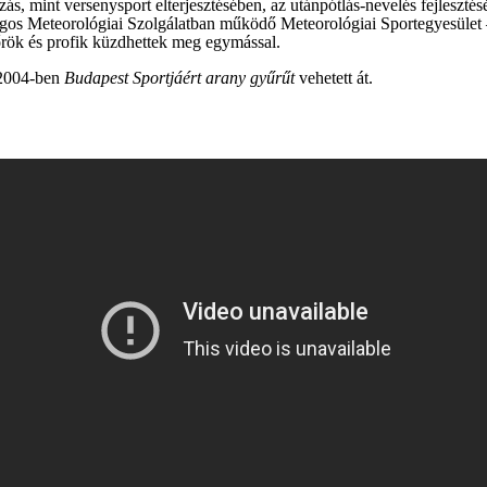
dázás, mint versenysport elterjesztésében, az utánpótlás-nevelés fejleszt
gos Meteorológiai Szolgálatban működő Meteorológiai Sportegyesület 
őrök és profik küzdhettek meg egymással.
 2004-ben
Budapest Sportjáért arany gyűrűt
vehetett át.