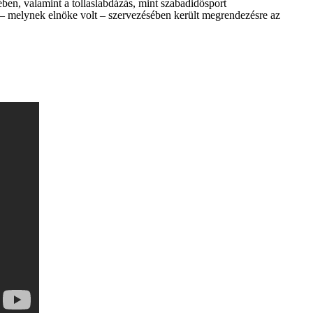
ésében, valamint a tollaslabdázás, mint szabadidősport
– melynek elnöke volt – szervezésében került megrendezésre az