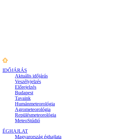
IDŐJÁRÁS
Aktuális
időjárás
Veszélyjelzés
Előrejelzés
Budapest
Tavaink
Humánmeteorológia
Agrometeorológia
Repülésmeteorológia
MeteoStúdió
ÉGHAJLAT
Magyarország éghajlata