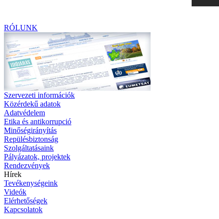
RÓLUNK
Szervezeti információk
Közérdekű adatok
Adatvédelem
Etika és antikorrupció
Minőségirányítás
Repülésbiztonság
Szolgáltatásaink
Pályázatok, projektek
Rendezvények
Hírek
Tevékenységeink
Videók
Elérhetőségek
Kapcsolatok