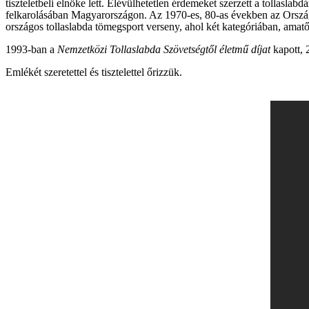
tiszteletbeli elnöke lett. Elévülhetetlen érdemeket szerzett a tollaslab
felkarolásában Magyarországon. Az 1970-es, 80-as években az Orszá
országos tollaslabda tömegsport verseny, ahol két kategóriában, amat
1993-ban a
Nemzetközi Tollaslabda Szövetségtől életmű díjat
kapott,
Emlékét szeretettel és tisztelettel őrizzük.