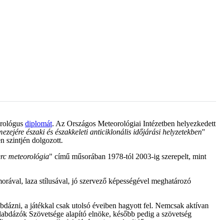
orológus
diplomát
. Az Országos Meteorológiai Intézetben helyezkedett
zejére északi és északkeleti anticiklonális időjárási helyzetekben
"
n szintjén dolgozott.
erc meteorológia
" című műsorában 1978-tól 2003-ig szerepelt, mint
orával, laza stílusával, jó szervező képességével meghatározó
slabdázni, a játékkal csak utolsó éveiben hagyott fel. Nemcsak aktívan
aslabdázók Szövetsége alapító elnöke, később pedig a szövetség