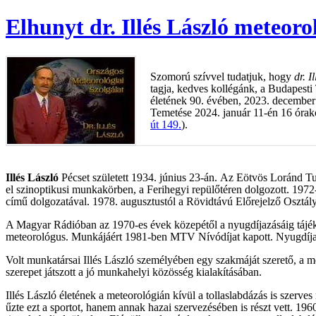
Elhunyt dr. Illés László meteor
Szomorú szívvel tudatjuk, hogy
dr. I
tagja, kedves kollégánk, a Budapesti 
életének 90. évében, 2023. december
Temetése 2024. január 11-én 16 órako
út 149.
).
Illés László
Pécset született 1934. június 23-án. Az Eötvös Loránd
el szinoptikusi munkakörben, a Ferihegyi repülőtéren dolgozott. 1972
című dolgozatával. 1978. augusztustól a Rövidtávú Előrejelző Osztály
A Magyar Rádióban az 1970-es évek közepétől a nyugdíjazásáig tájékoz
meteorológus. Munkájáért 1981-ben MTV Nívódíjat kapott. Nyugdíjazás
Volt munkatársai Illés László személyében egy szakmáját szerető, a m
szerepet játszott a jó munkahelyi közösség kialakításában.
Illés László életének a meteorológián kívül a tollaslabdázás is szerves 
űzte ezt a sportot, hanem annak hazai szervezésében is részt vett. 19