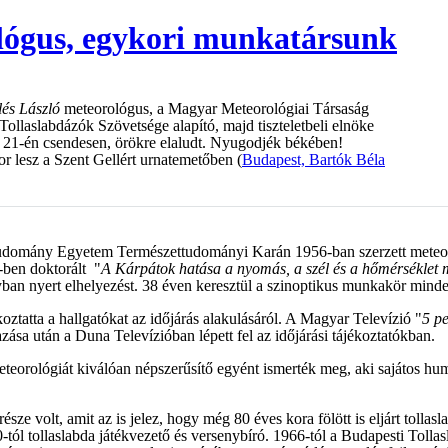
ológus, egykori munkatársunk
llés László
meteorológus, a Magyar Meteorológiai Társaság
Tollaslabdázók Szövetsége alapító, majd tiszteletbeli elnöke
 21-én csendesen, örökre elaludt. Nyugodjék békében!
r lesz a Szent Gellért urnatemetőben (
Budapest, Bartók Béla
 Tudomány Egyetem Természettudományi Karán 1956-ban szerzett mete
-ben doktorált "
A Kárpátok hatása a nyomás, a szél és a hőmérséklet me
ban nyert elhelyezést. 38 éven keresztül a szinoptikus munkakör minde
tatta a hallgatókat az időjárás alakulásáról. A Magyar Televízió "
5 p
a után a Duna Televízióban lépett fel az időjárási tájékoztatókban.
eteorológiát kiválóan népszerűsítő egyént ismerték meg, aki sajátos hum
része volt, amit az is jelez, hogy még 80 éves kora fölött is eljárt tolla
60-tól tollaslabda játékvezető és versenybíró. 1966-tól a Budapesti Toll