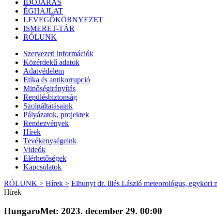
IDŐJÁRÁS
ÉGHAJLAT
LEVEGŐKÖRNYEZET
ISMERET-TÁR
RÓLUNK
Szervezeti információk
Közérdekű adatok
Adatvédelem
Etika és antikorrupció
Minőségirányítás
Repülésbiztonság
Szolgáltatásaink
Pályázatok, projektek
Rendezvények
Hírek
Tevékenységeink
Videók
Elérhetőségek
Kapcsolatok
RÓLUNK >
Hírek >
Elhunyt dr. Illés László meteorológus, egykori
Hírek
HungaroMet: 2023. december 29. 00:00