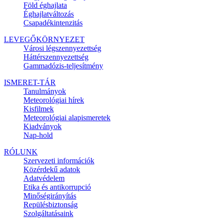
Föld éghajlata
Éghajlatváltozás
Csapadékintenzitás
LEVEGŐKÖRNYEZET
Városi légszennyezettség
Háttérszennyezettség
Gammadózis-teljesítmény
ISMERET-TÁR
Tanulmányok
Meteorológiai hírek
Kisfilmek
Meteorológiai alapismeretek
Kiadványok
Nap-hold
RÓLUNK
Szervezeti információk
Közérdekű adatok
Adatvédelem
Etika és antikorrupció
Minőségirányítás
Repülésbiztonság
Szolgáltatásaink