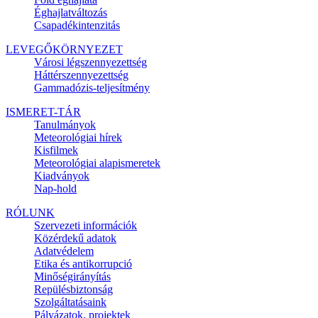
Éghajlatváltozás
Csapadékintenzitás
LEVEGŐKÖRNYEZET
Városi légszennyezettség
Háttérszennyezettség
Gammadózis-teljesítmény
ISMERET-TÁR
Tanulmányok
Meteorológiai hírek
Kisfilmek
Meteorológiai alapismeretek
Kiadványok
Nap-hold
RÓLUNK
Szervezeti információk
Közérdekű adatok
Adatvédelem
Etika és antikorrupció
Minőségirányítás
Repülésbiztonság
Szolgáltatásaink
Pályázatok, projektek