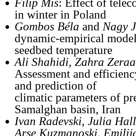
Filip Miś
: Effect of tele
in winter in Poland
Gombos Béla
and
Nagy J
dynamic-empirical model 
seedbed temperature
Ali Shahidi, Zahra Zeraa
Assessment and efficien
and prediction of
climatic parameters of pr
Samalghan basin, Iran
Ivan Radevski, Julia Hal
Arse Kuzmanoski, Emili