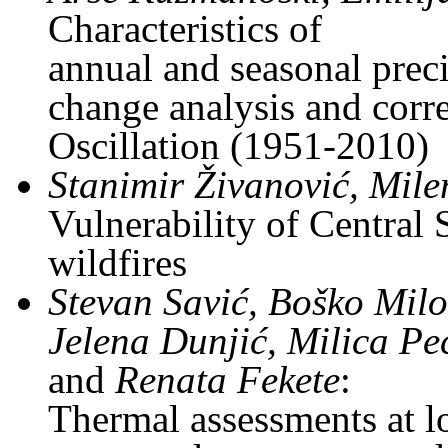
Characteristics of
annual and seasonal prec
change analysis and corre
Oscillation (1951-2010)
Stanimir Živanović, Mil
Vulnerability of Central 
wildfires
Stevan Savić, Boško Mil
Jelena Dunjić, Milica Pec
and
Renata Fekete
:
Thermal assessments at l