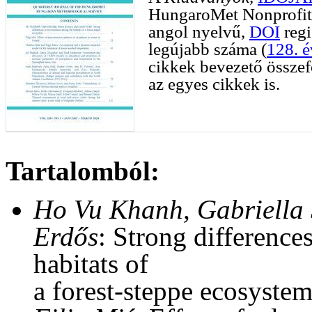
HungaroMet Nonprofit 
angol nyelvű,
DOI
regi
legújabb száma (
128. 
cikkek bevezető összefo
az egyes cikkek is.
Tartalomból:
Ho Vu Khanh, Gabriella 
Erdős
: Strong difference
habitats of
a forest-steppe ecosyste