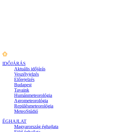
IDŐJÁRÁS
Aktuális
időjárás
Veszélyjelzés
Előrejelzés
Budapest
Tavaink
Humánmeteorológia
Agrometeorológia
Repülésmeteorológia
MeteoStúdió
ÉGHAJLAT
Magyarország éghajlata
Föld éghajlata