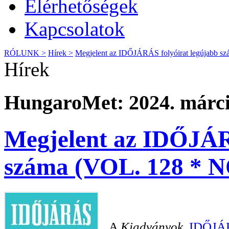
Elérhetőségek
Kapcsolatok
RÓLUNK >
Hírek >
Megjelent az IDŐJÁRÁS folyóirat legújabb s
Hírek
HungaroMet: 2024. márci
Megjelent az IDŐJÁR
száma (VOL. 128 * N
A
Kiadványok,
IDŐJÁR