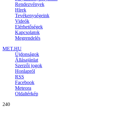
Rendezvények
Hírek
Tevékenységeink
Videók
Elérhetőségek
Kapcsolatok
Megrendelés
MET.HU
Újdonságok
Állásajánlat
Szerzői jogok
Honlapról
RSS
Facebook
Meteora
Oldaltérkép
240