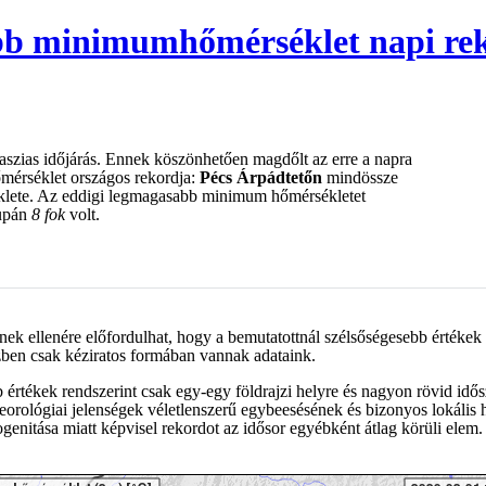
bb minimumhőmérséklet napi reko
vaszias időjárás. Ennek köszönhetően magdőlt az erre a napra
érséklet országos rekordja:
Pécs Árpádtetőn
mindössze
klete. Az eddigi legmagasabb minimum hőmérsékletet
supán
8 fok
volt.
nnek ellenére előfordulhat, hogy a bemutatottnál szélsőségesebb értékek 
zben csak kéziratos formában vannak adataink.
 értékek rendszerint csak egy-egy földrajzi helyre és nagyon rövid id
eorológiai jelenségek véletlenszerű egybeesésének és bizonyos lokáli
nitása miatt képvisel rekordot az idősor egyébként átlag körüli elem.