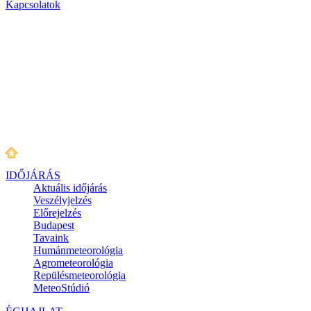
Kapcsolatok
IDŐJÁRÁS
Aktuális
időjárás
Veszélyjelzés
Előrejelzés
Budapest
Tavaink
Humánmeteorológia
Agrometeorológia
Repülésmeteorológia
MeteoStúdió