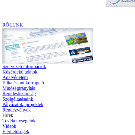
RÓLUNK
Szervezeti információk
Közérdekű adatok
Adatvédelem
Etika és antikorrupció
Minőségirányítás
Repülésbiztonság
Szolgáltatásaink
Pályázatok, projektek
Rendezvények
Hírek
Tevékenységeink
Videók
Elérhetőségek