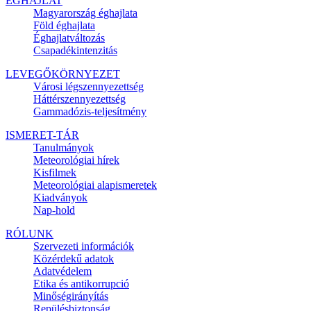
ÉGHAJLAT
Magyarország éghajlata
Föld éghajlata
Éghajlatváltozás
Csapadékintenzitás
LEVEGŐKÖRNYEZET
Városi légszennyezettség
Háttérszennyezettség
Gammadózis-teljesítmény
ISMERET-TÁR
Tanulmányok
Meteorológiai hírek
Kisfilmek
Meteorológiai alapismeretek
Kiadványok
Nap-hold
RÓLUNK
Szervezeti információk
Közérdekű adatok
Adatvédelem
Etika és antikorrupció
Minőségirányítás
Repülésbiztonság