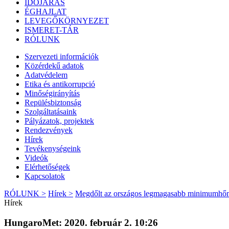
IDŐJÁRÁS
ÉGHAJLAT
LEVEGŐKÖRNYEZET
ISMERET-TÁR
RÓLUNK
Szervezeti információk
Közérdekű adatok
Adatvédelem
Etika és antikorrupció
Minőségirányítás
Repülésbiztonság
Szolgáltatásaink
Pályázatok, projektek
Rendezvények
Hírek
Tevékenységeink
Videók
Elérhetőségek
Kapcsolatok
RÓLUNK >
Hírek >
Megdőlt az országos legmagasabb minimumhőmér
Hírek
HungaroMet: 2020. február 2. 10:26