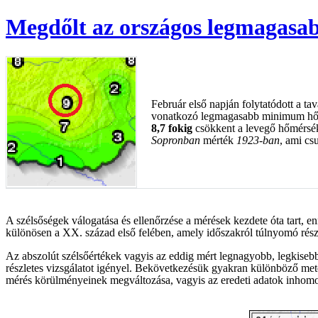
Megdőlt az országos legmagasa
Február első napján folytatódott a ta
vonatkozó legmagasabb minimum hőm
8,7 fokig
csökkent a levegő hőmérsé
Sopronban
mérték
1923-ban
, ami c
A szélsőségek válogatása és ellenőrzése a mérések kezdete óta tart, e
különösen a XX. század első felében, amely időszakról túlnyomó rés
Az abszolút szélsőértékek vagyis az eddig mért legnagyobb, legkisebb
részletes vizsgálatot igényel. Bekövetkezésük gyakran különböző met
mérés körülményeinek megváltozása, vagyis az eredeti adatok inhomoge