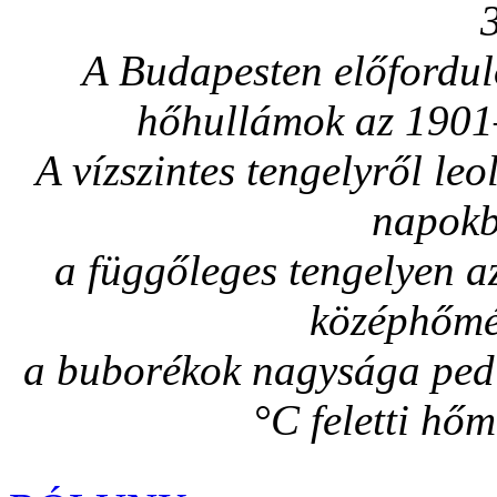
A Budapesten előfordul
hőhullámok az 1901–
A vízszintes tengelyről l
napokb
a függőleges tengelyen 
középhőmér
a buborékok nagysága pedi
°C feletti hőm