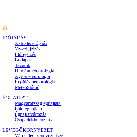
IDŐJÁRÁS
Aktuális
időjárás
Veszélyjelzés
Előrejelzés
Budapest
Tavaink
Humánmeteorológia
Agrometeorológia
Repülésmeteorológia
MeteoStúdió
ÉGHAJLAT
Magyarország éghajlata
Föld éghajlata
Éghajlatváltozás
Csapadékintenzitás
LEVEGŐKÖRNYEZET
Városi légszennyezettség