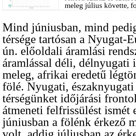
meleg július követte, 
Mind júniusban, mind pedi
térsége tartósan a Nyugat-E
ún. előoldali áramlási rends
áramlással déli, délnyugati
meleg, afrikai eredetű légt
fölé. Nyugati, északnyugati
térségünket időjárási front
átmeneti felfrissülést ismét
júniusban a fölénk érkező m
volt, addig júliusban az ér