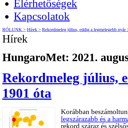
Elérhetőségek
Kapcsolatok
RÓLUNK >
Hírek >
Rekordmeleg július, eddig a legmelegebb nyár 
Hírek
HungaroMet: 2021. augusz
Rekordmeleg július, 
1901 óta
Korábban beszámoltunk
legszárazabb és a harm
rekord száraz és széls