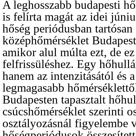
A leghosszabb budapesti h
is felírta magát az idei júni
hőség periódusban tartósan 
középhőmérséklet Budapeste
amikor alul múlta ezt, de e
felfrissüléshez. Egy hőhull
hanem az intenzitásától és a
legmagasabb hőmérséklettől
Budapesten tapasztalt hőhul
csúcshőmérséklet szerinti os
osztályozásnál figyelembe 
hőségperiódusok összesített