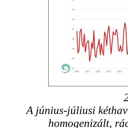
A június-júliusi kétha
homogenizált, rá