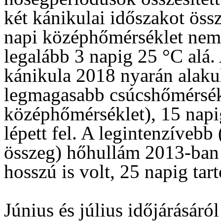
két kánikulai időszakot öss
napi középhőmérséklet nem 
legalább 3 napig 25 °C alá.
kánikula 2018 nyarán alaku
legmagasabb csúcshőmérsékl
középhőmérséklet), 15 napi
lépett fel. A legintenzívebb
összeg) hőhullám 2013-ban 
hosszú is volt, 25 napig tart
Június és július időjárásáró