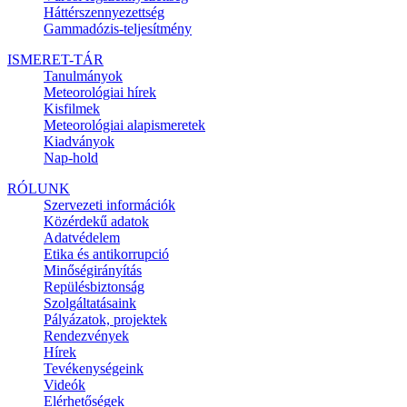
Háttérszennyezettség
Gammadózis-teljesítmény
ISMERET-TÁR
Tanulmányok
Meteorológiai hírek
Kisfilmek
Meteorológiai alapismeretek
Kiadványok
Nap-hold
RÓLUNK
Szervezeti információk
Közérdekű adatok
Adatvédelem
Etika és antikorrupció
Minőségirányítás
Repülésbiztonság
Szolgáltatásaink
Pályázatok, projektek
Rendezvények
Hírek
Tevékenységeink
Videók
Elérhetőségek