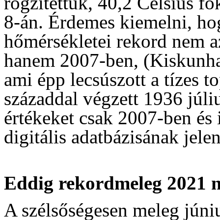
rögzítettük, 40,2 Celsius fo
8-án. Érdemes kiemelni, ho
hőmérsékletei rekord nem az 
hanem 2007-ben, (Kiskunhal
ami épp lecsúszott a tízes to
századdal végzett 1936 júli
értékeket csak 2007-ben és
digitális adatbázisának jelen
Eddig rekordmeleg 2021 
A szélsőségesen meleg júniu