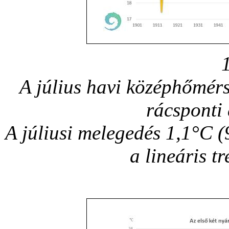
A július havi középhőmér
rácsponti
A júliusi melegedés 1,1°C 
a lineáris t