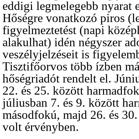
eddigi legmelegebb nyarat 
Hőségre vonatkozó piros (l
figyelmeztetést (napi közép
alakulhat) idén négyszer 
veszélyjelzéseit is figyele
Tisztifőorvos több ízben m
hőségriadót rendelt el. Jún
22. és 25. között harmadfok
júliusban 7. és 9. között ha
másodfokú, majd 26. és 30.
volt érvényben.