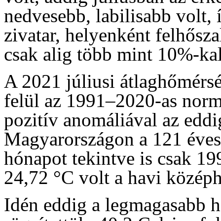
nedvesebb, labilisabb volt, 
zivatar, helyenként felhősza
csak alig több mint 10%-kal
A 2021 júliusi átlaghőmérsé
felül az 1991–2020-as normál
pozitív anomáliával az eddi
Magyarországon a 121 éves 
hónapot tekintve is csak 1
24,72 °C volt a havi közép
Idén eddig a legmagasabb 