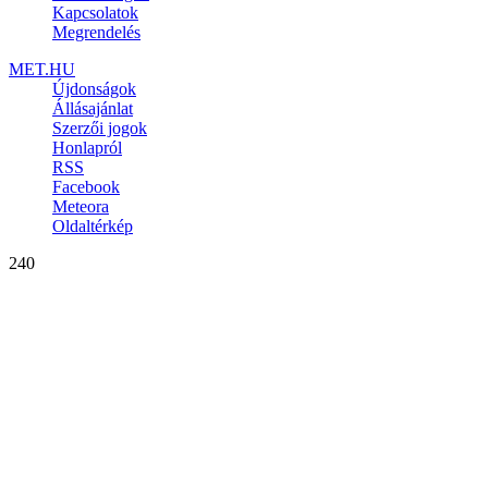
Kapcsolatok
Megrendelés
MET.HU
Újdonságok
Állásajánlat
Szerzői jogok
Honlapról
RSS
Facebook
Meteora
Oldaltérkép
240