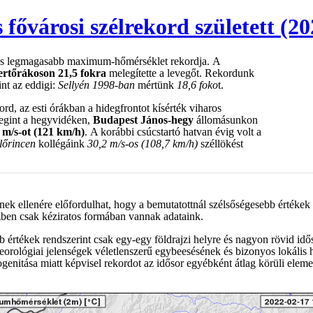
fővárosi szélrekord született (20
gos legmagasabb maximum-hőmérséklet rekordja. A
ertőrákoson 21,5 fokra
melegítette a levegőt. Rekordunk
nt az eddigi:
Sellyén 1998-ban
mértünk
18,6 foko
t.
ord, az esti órákban a hidegfrontot kísérték viharos
gint a hegyvidéken,
Budapest János-hegy
állomásunkon
 m/s-ot (121 km/h)
. A korábbi csúcstartó hatvan évig volt a
lőrincen
kollégáink
30,2 m/s-os (108,7 km/h)
széllökést
nnek ellenére előfordulhat, hogy a bemutatottnál szélsőségesebb értékek 
zben csak kéziratos formában vannak adataink.
b értékek rendszerint csak egy-egy földrajzi helyre és nagyon rövid id
eorológiai jelenségek véletlenszerű egybeesésének és bizonyos lokáli
nitása miatt képvisel rekordot az idősor egyébként átlag körüli eleme