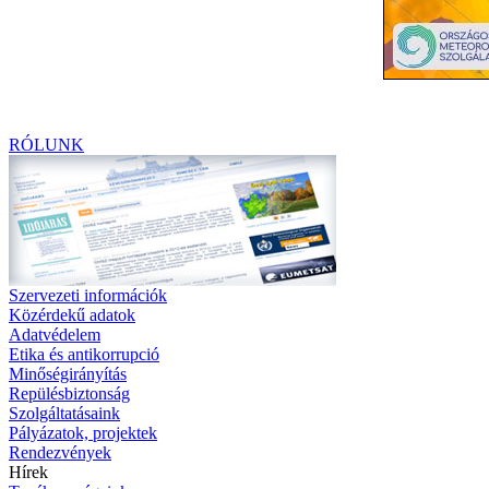
RÓLUNK
Szervezeti információk
Közérdekű adatok
Adatvédelem
Etika és antikorrupció
Minőségirányítás
Repülésbiztonság
Szolgáltatásaink
Pályázatok, projektek
Rendezvények
Hírek