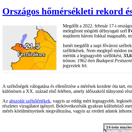
Országos hőmérsékleti rekord és 
Megdőlt a 2022. február 17-i orszá
melegfront mögötti délnyugati szél
F
majdnem három fokkal magasabb, mi
Ismét megdőlt a napi fővárosi szélrek
széllökések. Nem meglepő módon me
mértük a legnagyobb széllökést,
33,6
trónon:
1962-ben Budapest Pestszent
jegyeztek fel.
A szélsőségek válogatása és ellenőrzése a mérések kezdete óta tart, e
különösen a XX. század első felében, amely időszakról túlnyomó rés
Az
abszolút szélsőértékek
, vagyis az eddig mért legnagyobb, legkiseb
részletes vizsgálatot igényel. Bekövetkezésük gyakran különböző met
mérés körülményeinek megváltozása, vagyis az eredeti adatok inhomoge