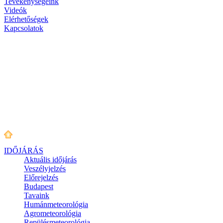
Tevékenységeink
Videók
Elérhetőségek
Kapcsolatok
IDŐJÁRÁS
Aktuális
időjárás
Veszélyjelzés
Előrejelzés
Budapest
Tavaink
Humánmeteorológia
Agrometeorológia
Repülésmeteorológia