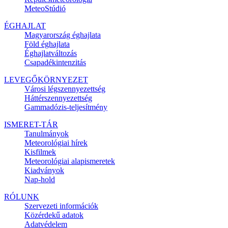
MeteoStúdió
ÉGHAJLAT
Magyarország éghajlata
Föld éghajlata
Éghajlatváltozás
Csapadékintenzitás
LEVEGŐKÖRNYEZET
Városi légszennyezettség
Háttérszennyezettség
Gammadózis-teljesítmény
ISMERET-TÁR
Tanulmányok
Meteorológiai hírek
Kisfilmek
Meteorológiai alapismeretek
Kiadványok
Nap-hold
RÓLUNK
Szervezeti információk
Közérdekű adatok
Adatvédelem