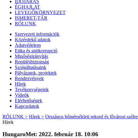
IDŐJÁRÁS
ÉGHAJLAT
LEVEGŐKÖRNYEZET
ISMERET-TÁR
RÓLUNK
Szervezeti információk
Közérdekű adatok
Adatvédelem
Etika és antikorrupció
Minőségirányítás
Repülésbiztonság
Szolgáltatásaink
Pályázatok, projektek
Rendezvények
Hírek
Tevékenységeink
Videók
Elérhetőségek
Kapcsolatok
RÓLUNK >
Hírek >
Országos hőmérsékleti rekord és fővárosi szélre
Hírek
HungaroMet: 2022. február 18. 10:06