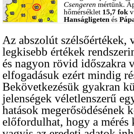
Csengeren
mértünk. Ápr
hőmérséklet
15,7 fok
v
Hanságligeten
és
Pápa
Az abszolút szélsőértékek, 
legkisebb értékek rendszerin
és nagyon rövid időszakra 
elfogadásuk ezért mindig rés
Bekövetkezésük gyakran kü
jelenségek véletlenszerű eg
hatások megerősödésének k
előfordulhat, hogy a mérés
vagyis az eredeti adatok in