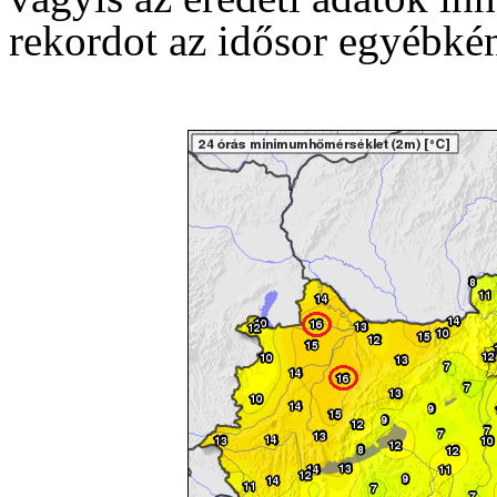
rekordot az idősor egyébkén