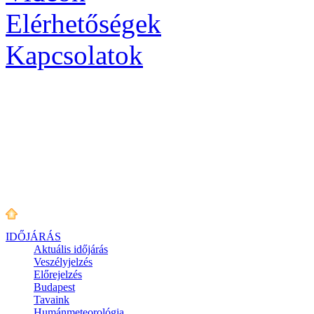
Elérhetőségek
Kapcsolatok
IDŐJÁRÁS
Aktuális
időjárás
Veszélyjelzés
Előrejelzés
Budapest
Tavaink
Humánmeteorológia