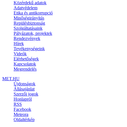
Közérdekű adatok
Adatvédelem
Etika és antikorrupció
Minőségirányítás
Repülésbiztonság
Szolgáltatásaink
Pályázatok, projektek
Rendezvények
Hírek
Tevékenységeink
Videók
Elérhetőségek
Kapcsolatok
Megrendelés
MET.HU
Újdonságok
Állásajánlat
Szerzői jogok
Honlapról
RSS
Facebook
Meteora
Oldaltérkép