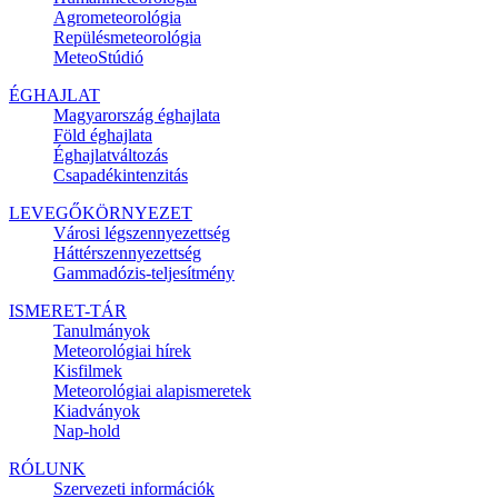
Agrometeorológia
Repülésmeteorológia
MeteoStúdió
ÉGHAJLAT
Magyarország éghajlata
Föld éghajlata
Éghajlatváltozás
Csapadékintenzitás
LEVEGŐKÖRNYEZET
Városi légszennyezettség
Háttérszennyezettség
Gammadózis-teljesítmény
ISMERET-TÁR
Tanulmányok
Meteorológiai hírek
Kisfilmek
Meteorológiai alapismeretek
Kiadványok
Nap-hold
RÓLUNK
Szervezeti információk