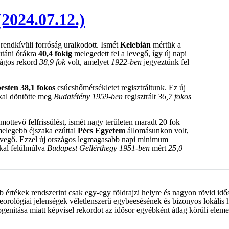
2024.07.12.)
 rendkívüli forróság uralkodott. Ismét
Kelebián
mértük a
utáni órákra
40,4 fokig
melegedett fel a levegő, így új napi
zágos rekord
38,9 fok
volt, amelyet
1922-ben
jegyeztünk fel
esten 38,1 fokos
csúcshőmérsékletet regisztráltunk. Ez új
kkal döntötte meg
Budatétény 1959-ben
regisztrált
36,7 fokos
ottevő felfrissülést, ismét nagy területen maradt 20 fok
melegebb éjszaka ezúttal
Pécs Egyetem
állomásunkon volt,
levegő. Ezzel új országos legmagasabb napi minimum
kkal felülmúlva
Budapest Gellérthegy 1951-ben
mért
25,0
b értékek rendszerint csak egy-egy földrajzi helyre és nagyon rövid id
eorológiai jelenségek véletlenszerű egybeesésének és bizonyos lokáli
nitása miatt képvisel rekordot az idősor egyébként átlag körüli eleme