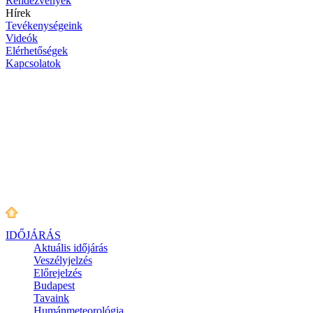
Rendezvények
Hírek
Tevékenységeink
Videók
Elérhetőségek
Kapcsolatok
IDŐJÁRÁS
Aktuális
időjárás
Veszélyjelzés
Előrejelzés
Budapest
Tavaink
Humánmeteorológia