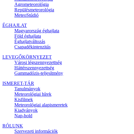
Agrometeorológia
Repülésmeteorológia
MeteoStúdió
ÉGHAJLAT
Magyarország éghajlata
Föld éghajlata
Éghajlatváltozás
Csapadékintenzitás
LEVEGŐKÖRNYEZET
Városi légszennyezettség
Háttérszennyezettség
Gammadózis-teljesítmény
ISMERET-TÁR
Tanulmányok
Meteorológiai hírek
Kisfilmek
Meteorológiai alapismeretek
Kiadványok
Nap-hold
RÓLUNK
Szervezeti információk