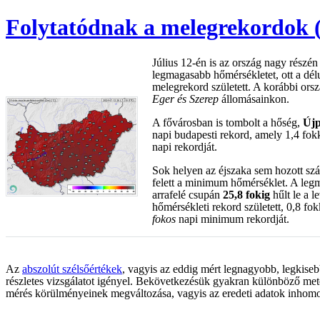
Folytatódnak a melegrekordok (
Július 12-én is az ország nagy részén
legmagasabb hőmérsékletet, ott a dél
melegrekord született. A korábbi ors
Eger és Szerep
állomásainkon.
A fővárosban is tombolt a hőség,
Újp
napi budapesti rekord, amely 1,4 fo
napi rekordját.
Sok helyen az éjszaka sem hozott szám
felett a minimum hőmérséklet. A leg
arrafelé csupán
25,8 fokig
hűlt le a 
hőmérsékleti rekord született, 0,8 fo
fokos
napi minimum rekordját.
Az
abszolút szélsőértékek
, vagyis az eddig mért legnagyobb, legkiseb
részletes vizsgálatot igényel. Bekövetkezésük gyakran különböző met
mérés körülményeinek megváltozása, vagyis az eredeti adatok inhomoge