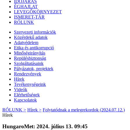
IDŐJÁRÁS
ÉGHAJLAT
LEVEGŐKÖRNYEZET
ISMERET-TÁR
RÓLUNK
Szervezeti információk
Közérdekű adatok
Adatvédelem
Etika és antikorrupció
Minőségirányítás
Repülésbiztonság
Szolgáltatásaink
Pályázatok, projektek
Rendezvények
Hírek
Tevékenységeink
Videók
Elérhetőségek
Kapcsolatok
RÓLUNK >
Hírek >
Folytatódnak a melegrekordok (2024.07.12.)
Hírek
HungaroMet: 2024. július 13. 09:45