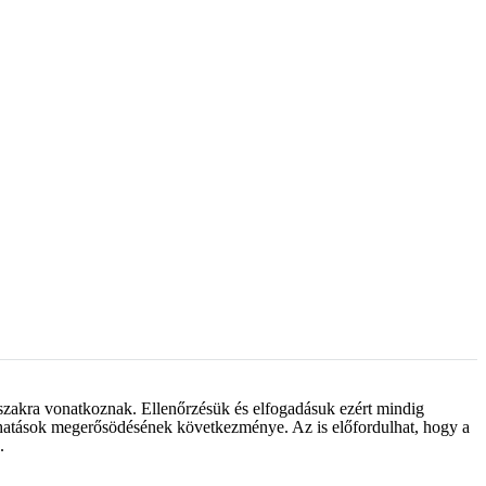
őszakra vonatkoznak. Ellenőrzésük és elfogadásuk ezért mindig
s hatások megerősödésének következménye. Az is előfordulhat, hogy a
.