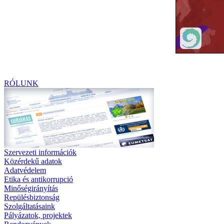
RÓLUNK
Szervezeti információk
Közérdekű adatok
Adatvédelem
Etika és antikorrupció
Minőségirányítás
Repülésbiztonság
Szolgáltatásaink
Pályázatok, projektek