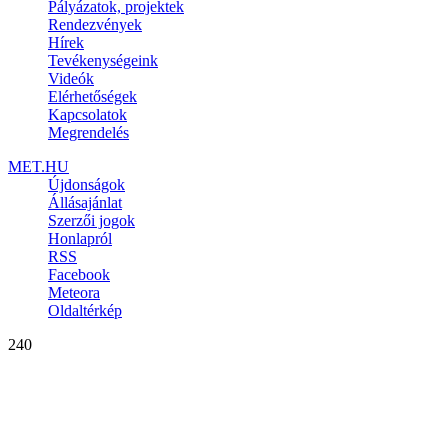
Pályázatok, projektek
Rendezvények
Hírek
Tevékenységeink
Videók
Elérhetőségek
Kapcsolatok
Megrendelés
MET.HU
Újdonságok
Állásajánlat
Szerzői jogok
Honlapról
RSS
Facebook
Meteora
Oldaltérkép
240