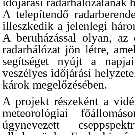
időjárási radarhálózatának 
A telepítendő radarberende
illeszkedik a jelenlegi hár
A beruházással olyan, az 
radarhálózat jön létre, ame
segítséget nyújt a napja
veszélyes időjárási helyzet
károk megelőzésében.
A projekt részeként a vidé
meteorológiai főállomás
úgynevezett cseppspe