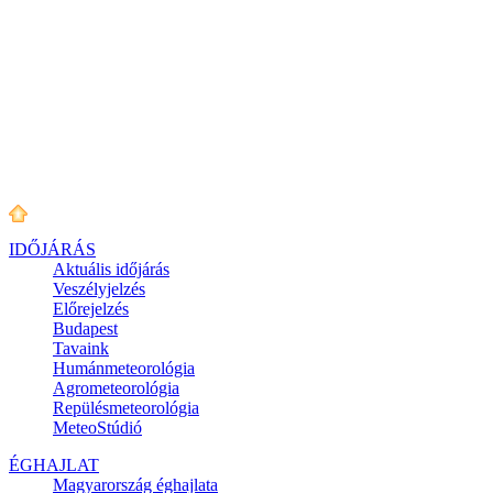
IDŐJÁRÁS
Aktuális
időjárás
Veszélyjelzés
Előrejelzés
Budapest
Tavaink
Humánmeteorológia
Agrometeorológia
Repülésmeteorológia
MeteoStúdió
ÉGHAJLAT
Magyarország éghajlata