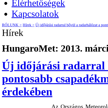
Elérhetőségek
Kapcsolatok
RÓLUNK >
Hírek >
Új időjárási radarral bővül a radarhálózat a p
Hírek
HungaroMet: 2013. márci
Új időjárási radarral
pontosabb csapadékmé
érdekében
Az Országos Meteoroló