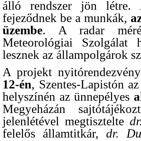
álló rendszer jön létre.
fejeződnek be a munkák,
a
üzembe
. A radar méré
Meteorológiai Szolgálat 
lesznek az állampolgárok s
A projekt nyitórendezvén
12-én
, Szentes-Lapistón az
helyszínén az ünnepélyes
a
Megyeházán sajtótájékoz
jelenlétével megtisztelte
dr
felelős államtitkár,
dr. Du