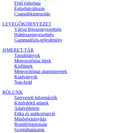
Föld éghajlata
Éghajlatváltozás
Csapadékintenzitás
LEVEGŐKÖRNYEZET
Városi légszennyezettség
Háttérszennyezettség
Gammadózis-teljesítmény
ISMERET-TÁR
Tanulmányok
Meteorológiai hírek
Kisfilmek
Meteorológiai alapismeretek
Kiadványok
Nap-hold
RÓLUNK
Szervezeti információk
Közérdekű adatok
Adatvédelem
Etika és antikorrupció
Minőségirányítás
Repülésbiztonság
Szolgáltatásaink