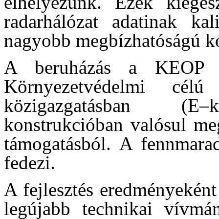
elhelyezünk. Ezek kiegés
radarhálózat adatinak kal
nagyobb megbízhatóságú ko
A beruházás a KEOP 
Környezetvédelmi célú 
közigazgatásban (E–k
konstrukcióban valósul m
támogatásból. A fennmarad
fedezi.
A fejlesztés eredményeként
legújabb technikai vívmá