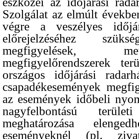
eszközei az időjárási rad
Szolgálat az elmúlt években 
végre a veszélyes időjár
előrejelzéséhez szük
megfigyelések, mete
megfigyelőrendszerek ter
országos időjárási radar
csapadékesemények megfigy
az események időbeli nyom
nagyfelbontású terüle
meghatározása elenged
eseményeknél (pl. ziv