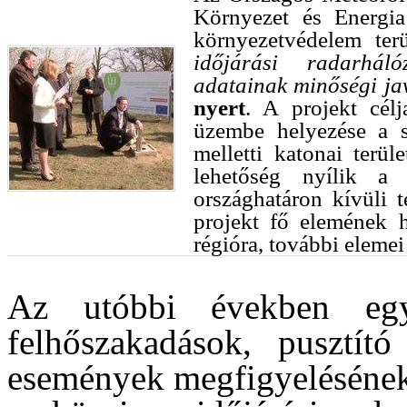
Környezet és Energia
környezetvédelem terü
időjárási radarhál
adatainak minőségi ja
nyert
. A projekt cél
üzembe helyezése a sz
melletti katonai terüle
lehetőség nyílik a 
országhatáron kívüli t
projekt fő elemének h
régióra, további elemei
Az utóbbi években egy
felhőszakadások, pusztító
események megfigyelésének,