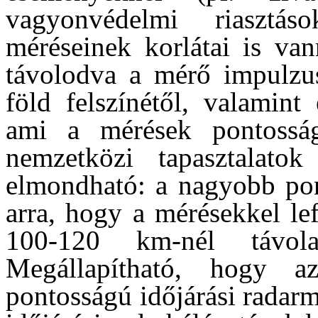
vagyonvédelmi riasztás
méréseinek korlátai is van
távolodva a mérő impulzu
föld felszínétől, valamint
ami a mérések pontosság
nemzetközi tapasztalato
elmondható: a nagyobb pon
arra, hogy a mérésekkel lef
100-120 km-nél távola
Megállapítható, hogy az
pontosságú időjárási rada