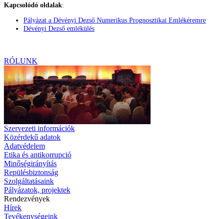
Kapcsolódó oldalak
:
Pályázat a Dévényi Dezső Numerikus Prognosztikai Emlékéremre
Dévényi Dezső emlékülés
RÓLUNK
Szervezeti információk
Közérdekű adatok
Adatvédelem
Etika és antikorrupció
Minőségirányítás
Repülésbiztonság
Szolgáltatásaink
Pályázatok, projektek
Rendezvények
Hírek
Tevékenységeink