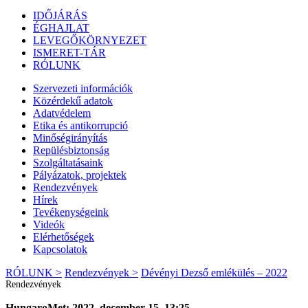
IDŐJÁRÁS
ÉGHAJLAT
LEVEGŐKÖRNYEZET
ISMERET-TÁR
RÓLUNK
Szervezeti információk
Közérdekű adatok
Adatvédelem
Etika és antikorrupció
Minőségirányítás
Repülésbiztonság
Szolgáltatásaink
Pályázatok, projektek
Rendezvények
Hírek
Tevékenységeink
Videók
Elérhetőségek
Kapcsolatok
RÓLUNK >
Rendezvények >
Dévényi Dezső emlékülés – 2022
Rendezvények
HungaroMet: 2022. december 15. 13:25