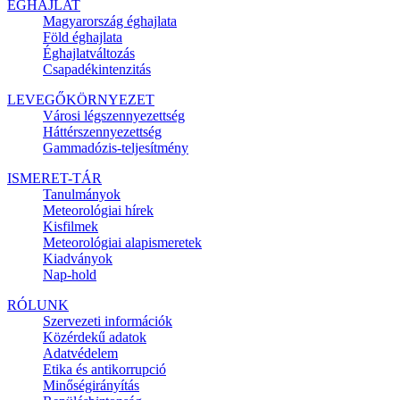
ÉGHAJLAT
Magyarország éghajlata
Föld éghajlata
Éghajlatváltozás
Csapadékintenzitás
LEVEGŐKÖRNYEZET
Városi légszennyezettség
Háttérszennyezettség
Gammadózis-teljesítmény
ISMERET-TÁR
Tanulmányok
Meteorológiai hírek
Kisfilmek
Meteorológiai alapismeretek
Kiadványok
Nap-hold
RÓLUNK
Szervezeti információk
Közérdekű adatok
Adatvédelem
Etika és antikorrupció
Minőségirányítás