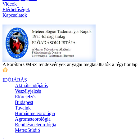
Videók
Elérhetőségek
Kapcsolatok
A korábbi OMSZ rendezvények anyagai megtalálhatók a régi honlap
IDŐJÁRÁS
Aktuális
időjárás
Veszélyjelzés
Előrejelzés
Budapest
Tavaink
Humánmeteorológia
Agrometeorológia
Repülésmeteorológia
MeteoStúdió