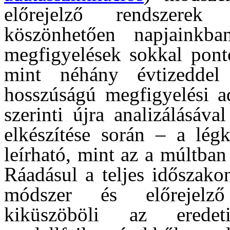
előrejelző rendszerek
köszönhetően napjainkban
megfigyelések sokkal ponto
mint néhány évtizeddel
hosszúságú megfigyelési ad
szerinti újra analizálásáv
elkészítése során – a lég
leírható, mint az a múltban 
Ráadásul a teljes időszako
módszer és előrejelző
kiküszöböli az erede