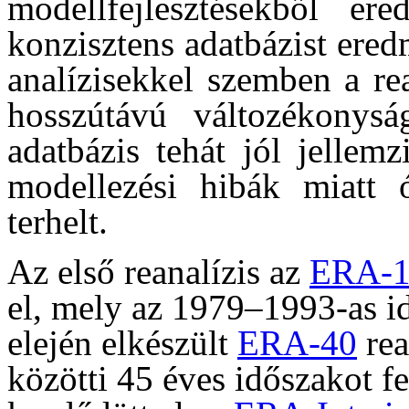
modellfejlesztésekből er
konzisztens adatbázist ered
analízisekkel szemben a re
hosszútávú változékonysá
adatbázis tehát jól jellem
modellezési hibák miatt ó
terhelt.
Az első reanalízis az
ERA-
el, mely az 1979–1993-as id
elején elkészült
ERA-40
rea
közötti 45 éves időszakot f