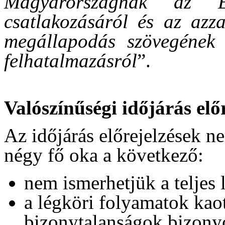
Magyarországnak az 
csatlakozásáról és az azza
megállapodás szövegének 
felhatalmazásról
”.
Valószínűségi időjárás előr
Az időjárás előrejelzések n
négy fő oka a következő:
nem ismerhetjük a teljes l
a légköri folyamatok kao
bizonytalanságok bizony