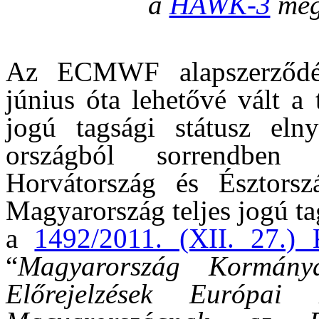
a
HAWK-3
megj
Az ECMWF alapszerződés
június óta lehetővé vált a 
jogú tagsági státusz elny
országból sorrendben 
Horvátország és Észtorszá
Magyarország teljes jogú ta
a
1492/2011. (XII. 27.) 
“
Magyarország Kormány
Előrejelzések Európa