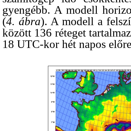
gyengébb. A modell horizon
(
4. ábra
). A modell a felsz
között 136 réteget tartalma
18 UTC-kor hét napos előrej