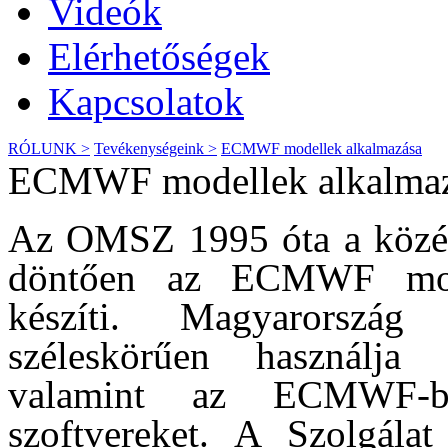
Videók
Elérhetőségek
Kapcsolatok
RÓLUNK >
Tevékenységeink >
ECMWF modellek alkalmazása
ECMWF modellek alkalma
Az OMSZ 1995 óta a középt
döntően az ECMWF modell
készíti. Magyarország
széleskörűen használj
valamint az ECMWF-ben
szoftvereket. A Szolgál