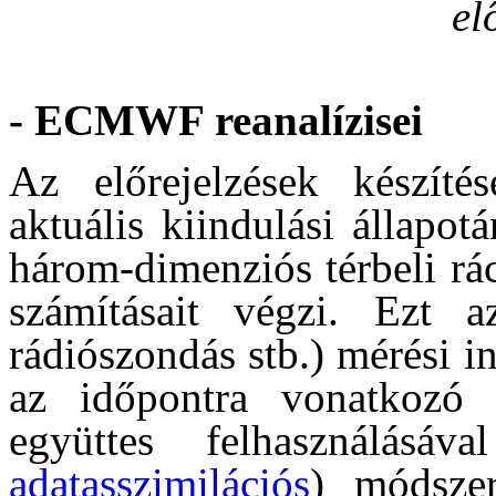
el
- ECMWF reanalízisei
Az előrejelzések készíté
aktuális kiindulási állapo
három-dimenziós térbeli rá
számításait végzi. Ezt az
rádiószondás stb.) mérési 
az időpontra vonatkozó (
együttes felhasználásáv
adatasszimilációs
) módszer