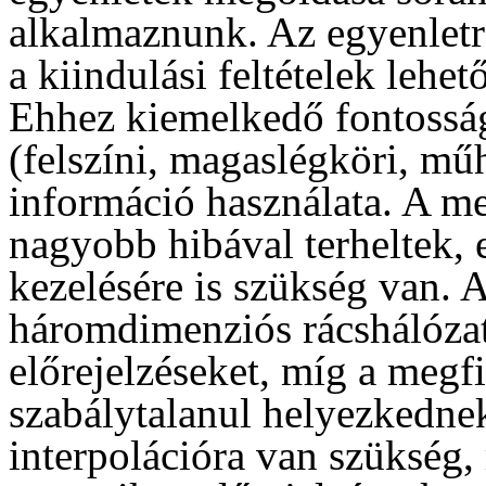
alkalmaznunk. Az egyenlet
a kiindulási feltételek leh
Ehhez kiemelkedő fontossá
(felszíni, magaslégköri, mű
információ használata. A me
nagyobb hibával terheltek, 
kezelésére is szükség van.
háromdimenziós rácshálózat 
előrejelzéseket, míg a megf
szabálytalanul helyezkednek
interpolációra van szükség, 