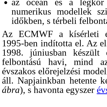
az óceán és a légkör k
numerikus modellek szi
időkben, s térbeli felbont
Az ECMWF a kísérleti év
1995-ben indította el. Az el
1998. júniusban készült
felbontású havi, mind a
évszakos előrejelzési model
áll. Napjainkban hetente k
ábra
), s havonta egyszer
év