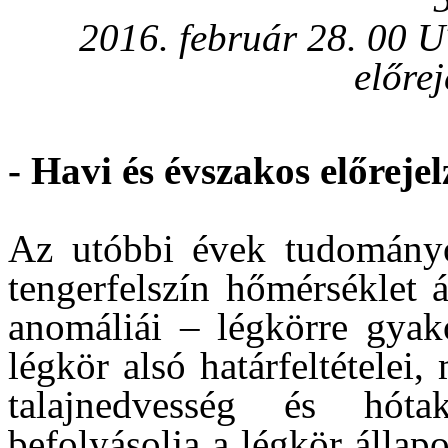
2016. február 28. 00 
előrej
- Havi és évszakos előreje
Az utóbbi évek tudományo
tengerfelszín hőmérséklet á
anomáliái – légkörre gyako
légkör alsó határfeltételei,
talajnedvesség és hót
befolyásolja a légkör állapo