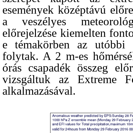
események középtávú előrej
a veszélyes meteorológ
előrejelzése kiemelten font
e témakörben az utóbbi é
folytak. A 2 m-es hőmérsék
órás csapadék összeg előr
vizsgáltuk az Extreme F
alkalmazásával.