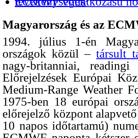
tevékenységek
ECMWF vonatkozású hon
Magyarország és az ECM
1994. július 1-én Magya
országok közül –
társult 
nagy-britanniai, reading
Előrejelzések Európai Köz
Medium-Range Weather 
1975-ben 18 európai ország
előrejelző központ alapvető
10 napos időtartamú) numer
ECMWF naponta kétszer ope