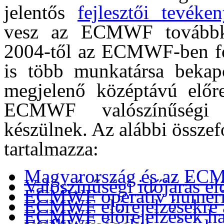
jelentős
fejlesztői tevéken
vesz az ECMWF továbbké
2004-től az ECMWF-ben fol
is több munkatársa beka
megjelenő középtávú előre
ECMWF valószínűségi mo
készülnek. Az alábbi össze
tartalmazza:
Magyarország és az EC
Valószínűségi időjárás elő
ECMWF operatív numerik
ECMWF előrejelzésekre ala
ECMWF előrejelzések ha