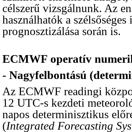
célszerű vizsgálnunk. Az en
használhatók a szélsőséges 
prognosztizálása során is.
ECMWF operatív numeriku
- Nagyfelbontású (determin
Az ECMWF readingi központ
12 UTC-s kezdeti meteorol
napos determinisztikus előre
(
Integrated Forecasting Sy