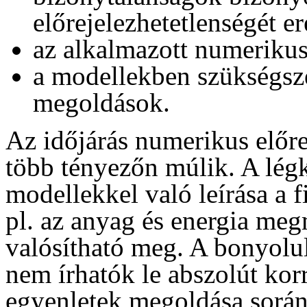
előrejelezhetetlenségét 
az alkalmazott numerikus
a modellekben szükségsze
megoldások.
Az időjárás numerikus előrej
több tényezőn múlik. A lég
modellekkel való leírása a 
pl. az anyag és energia meg
valósítható meg. A bonyolul
nem írhatók le abszolút kor
egyenletek megoldása során