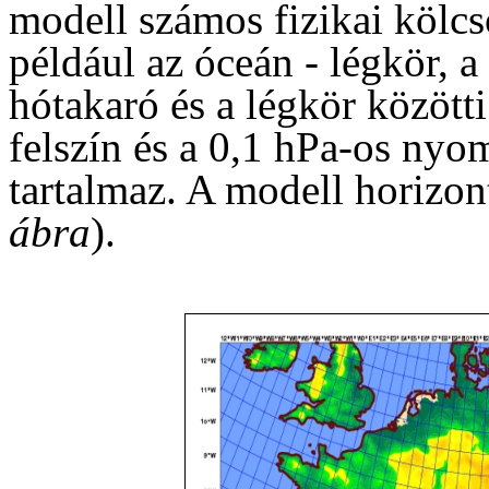
modell számos fizikai kölcs
például az óceán - légkör, a 
hótakaró és a légkör között
felszín és a 0,1 hPa-os nyom
tartalmaz. A modell horizont
ábra
).