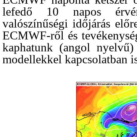
lefedő 10 napos érvén
valószínűségi időjárás előr
ECMWF-ről és tevékenység
kaphatunk (angol nyelvű)
modellekkel kapcsolatban i