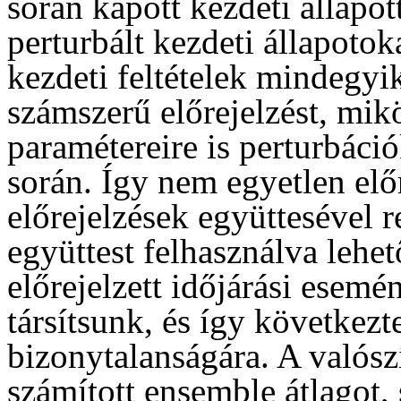
során kapott kezdeti állapot
perturbált kezdeti állapotok
kezdeti feltételek mindegyi
számszerű előrejelzést, mik
paramétereire is perturbáci
során. Így nem egyetlen elő
előrejelzések együttesével r
együttest felhasználva lehe
előrejelzett időjárási esemé
társítsunk, és így következt
bizonytalanságára. A valósz
számított ensemble átlagot, 