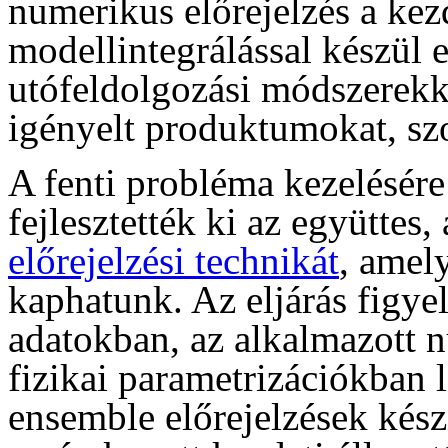
numerikus előrejelzés a kezd
modellintegrálással készül
utófeldolgozási módszerekk
igényelt produktumokat, szol
A fenti probléma kezelésére
fejlesztették ki az együttes
előrejelzési technikát
, amel
kaphatunk. Az eljárás figye
adatokban, az alkalmazott 
fizikai parametrizációkban 
ensemble előrejelzések kész