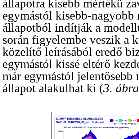
állapotra kisebb mértékű za
egymástól kisebb-nagyobb 
állapotból indítják a modell
során figyelembe veszik a 
közelítő leírásából eredő b
egymástól kissé eltérő kezd
már egymástól jelentősebb m
állapot alakulhat ki (
3. ábra