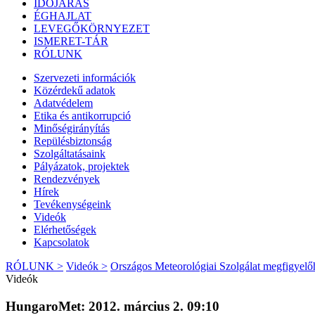
IDŐJÁRÁS
ÉGHAJLAT
LEVEGŐKÖRNYEZET
ISMERET-TÁR
RÓLUNK
Szervezeti információk
Közérdekű adatok
Adatvédelem
Etika és antikorrupció
Minőségirányítás
Repülésbiztonság
Szolgáltatásaink
Pályázatok, projektek
Rendezvények
Hírek
Tevékenységeink
Videók
Elérhetőségek
Kapcsolatok
RÓLUNK >
Videók >
Országos Meteorológiai Szolgálat megfigyelő
Videók
HungaroMet: 2012. március 2. 09:10