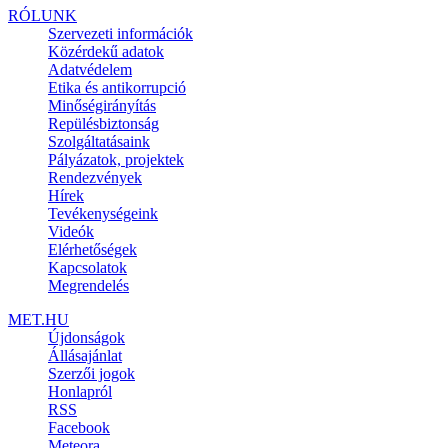
RÓLUNK
Szervezeti információk
Közérdekű adatok
Adatvédelem
Etika és antikorrupció
Minőségirányítás
Repülésbiztonság
Szolgáltatásaink
Pályázatok, projektek
Rendezvények
Hírek
Tevékenységeink
Videók
Elérhetőségek
Kapcsolatok
Megrendelés
MET.HU
Újdonságok
Állásajánlat
Szerzői jogok
Honlapról
RSS
Facebook
Meteora