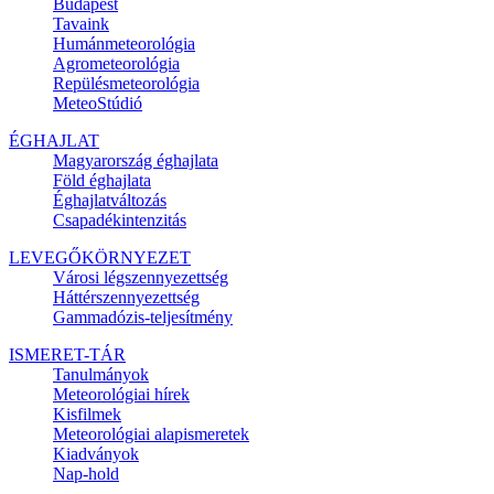
Budapest
Tavaink
Humánmeteorológia
Agrometeorológia
Repülésmeteorológia
MeteoStúdió
ÉGHAJLAT
Magyarország éghajlata
Föld éghajlata
Éghajlatváltozás
Csapadékintenzitás
LEVEGŐKÖRNYEZET
Városi légszennyezettség
Háttérszennyezettség
Gammadózis-teljesítmény
ISMERET-TÁR
Tanulmányok
Meteorológiai hírek
Kisfilmek
Meteorológiai alapismeretek
Kiadványok
Nap-hold