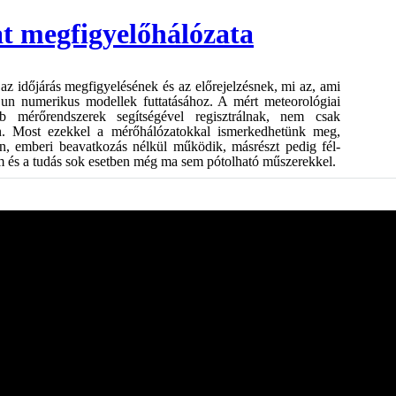
at megfigyelőhálózata
az időjárás megfigyelésének és az előrejelzésnek, mi az, ami
z un numerikus modellek futtatásához. A mért meteorológiai
b mérőrendszerek segítségével regisztrálnak, nem csak
n. Most ezekkel a mérőhálózatokkal ismerkedhetünk meg,
, emberi beavatkozás nélkül működik, másrészt pedig fél-
m és a tudás sok esetben még ma sem pótolható műszerekkel.