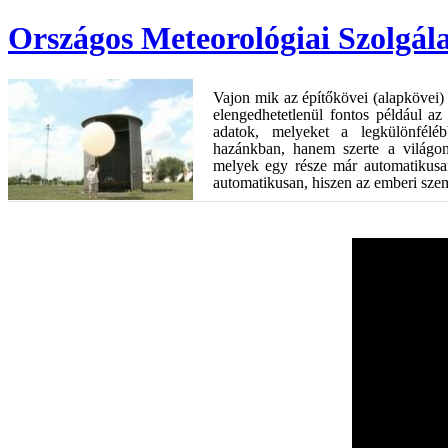
Országos Meteorológiai Szolgál
Vajon mik az építőkövei (alapkövei) 
elengedhetetlenül fontos például a
adatok, melyeket a legkülönféléb
hazánkban, hanem szerte a világo
melyek egy része már automatikusan
automatikusan, hiszen az emberi sze