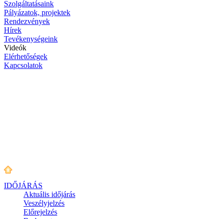
Szolgáltatásaink
Pályázatok, projektek
Rendezvények
Hírek
Tevékenységeink
Videók
Elérhetőségek
Kapcsolatok
IDŐJÁRÁS
Aktuális
időjárás
Veszélyjelzés
Előrejelzés