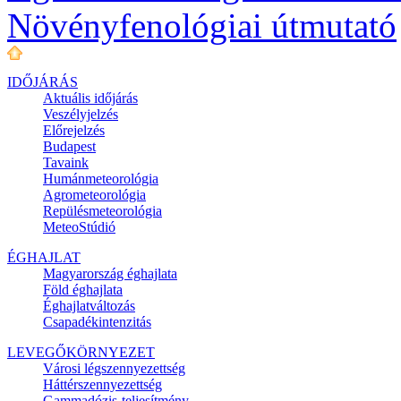
Növényfenológiai útmutató
IDŐJÁRÁS
Aktuális
időjárás
Veszélyjelzés
Előrejelzés
Budapest
Tavaink
Humánmeteorológia
Agrometeorológia
Repülésmeteorológia
MeteoStúdió
ÉGHAJLAT
Magyarország éghajlata
Föld éghajlata
Éghajlatváltozás
Csapadékintenzitás
LEVEGŐKÖRNYEZET
Városi légszennyezettség
Háttérszennyezettség
Gammadózis-teljesítmény