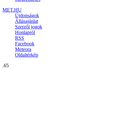
MET.HU
Újdonságok
Állásajánlat
Szerzői jogok
Honlapról
RSS
Facebook
Meteora
Oldaltérkép
.65