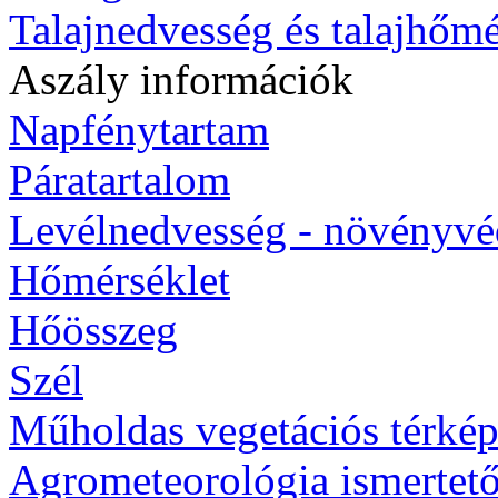
Talajnedvesség és talajhőmé
Aszály információk
Napfénytartam
Páratartalom
Levélnedvesség - növényv
Hőmérséklet
Hőösszeg
Szél
Műholdas vegetációs térké
Agrometeorológia ismertet