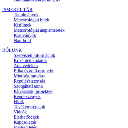
ISMERET-TÁR
Tanulmányok
Meteorológiai hírek
Kisfilmek
Meteorológiai alapismeretek
Kiadványok
Nap-hold
RÓLUNK
Szervezeti információk
Közérdekű adatok
Adatvédelem
Etika és antikorrupció
Minőségirányítás
Repülésbiztonság
Szolgáltatásaink
Pályázatok, projektek
Rendezvények
Hírek
Tevékenységeink
Videók
Elérhetőségek
Kapcsolatok
Megrendelés