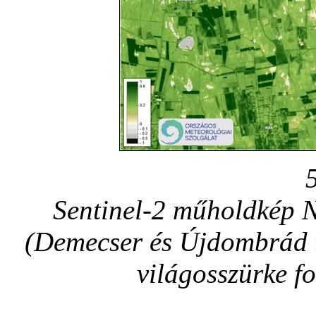
Sentinel-2 műholdkép 
(Demecser és Újdombrád t
világosszürke fol