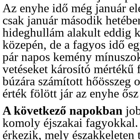
Az enyhe idő még január elejé
csak január második hetében
hideghullám alakult eddig ki
közepén, de a fagyos idő egy
pár napos kemény mínuszoka
vetéseket károsító mértékű 
búzára számított hőösszeg o
érték fölött jár az enyhe ősz 
A következő napokban
job
komoly éjszakai fagyokkal.
érkezik, mely északkeleten