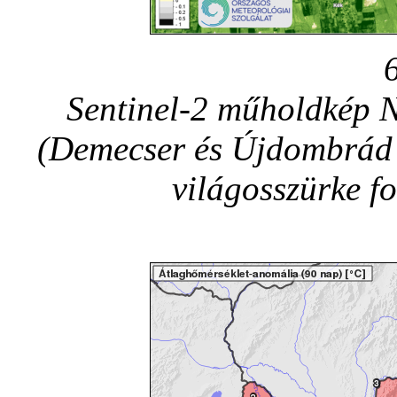
Sentinel-2 műholdkép 
(Demecser és Újdombrád t
világosszürke fol