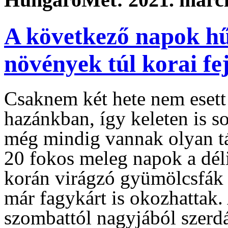
A következő napok hű
növények túl korai fe
Csaknem két hete nem esett
hazánkban, így keleten is so
még mindig vannak olyan táb
20 fokos meleg napok a dél
korán virágzó gyümölcsfák r
már fagykárt is okozhattak. 
szombattól nagyjából szerdá