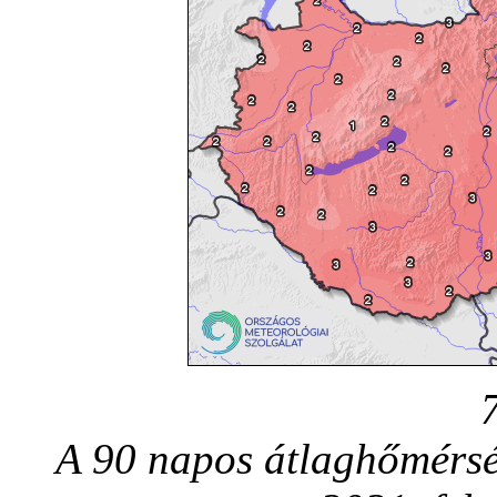
A 90 napos átlaghőmérsék