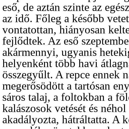
eső, de aztán szinte az egés
az idő. Főleg a később vet
vontatottan, hiányosan kelt
fejlődtek. Az eső szeptembe
akármennyi, ugyanis heteki
helyenként több havi átlag
összegyűlt. A repce ennek n
megerősödött a tartósan eny
sáros talaj, a foltokban a fö
kalászosok vetését és néhol 
akadályozta, hátráltatta. A 