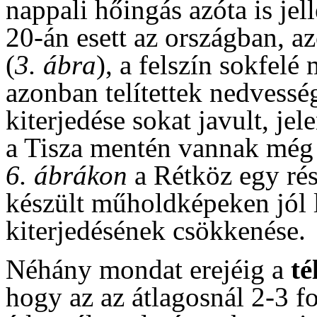
nappali hőingás azóta is jel
20-án esett az országban, a
(
3. ábra
), a felszín sokfelé
azonban telítettek nedvesség
kiterjedése sokat javult, jel
a Tisza mentén vannak még v
6. ábrákon
a Rétköz egy ré
készült műholdképeken jól l
kiterjedésének csökkenése.
Néhány mondat erejéig a
té
hogy az az átlagosnál 2-3 f