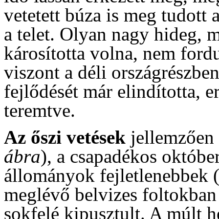
vetetett búza is meg tudott 
a telet. Olyan nagy hideg, 
károsította volna, nem fordu
viszont a déli országrészbe
fejlődését már elindította, 
teremtve.
Az őszi vetések
jellemzően f
ábra
), a csapadékos október
állományok fejletlenebbek 
meglévő belvizes foltokban
sokfelé kipusztult. A múlt h