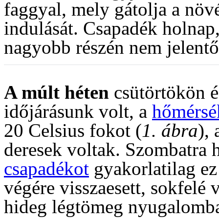
faggyal, mely gátolja a növ
indulását. Csapadék holnap,
nagyobb részén nem jelent
A múlt héten
csütörtökön é
időjárásunk volt, a
hőmérsé
20 Celsius fokot (
1. ábra
),
deresek voltak. Szombatra hi
csapadékot
gyakorlatilag ez
végére visszaesett, sokfelé
hideg légtömeg nyugalomba 