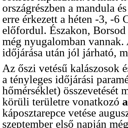
országrészben a mandula és 
erre érkezett a héten -3, -6 
előfordul. Északon, Borso
még nyugalomban vannak. A 
időjárása után jól járható, 
Az őszi vetésű kalászosok és
a tényleges időjárási param
hőmérséklet) összevetését m
körüli területre vonatkozó
káposztarepce vetése augusz
szeptember első napján még 