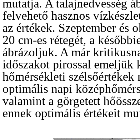
mutatja. A talajnedvesség 
felvehető hasznos vízkészl
az értékek. Szeptember és o
20 cm-es rétegét, a későbbi
ábrázoljuk. A már kritikusna
időszakot pirossal emeljük 
hőmérsékleti szélsőértékek 
optimális napi középhőmérsé
valamint a görgetett hőössze
ennek optimális értékeit mut