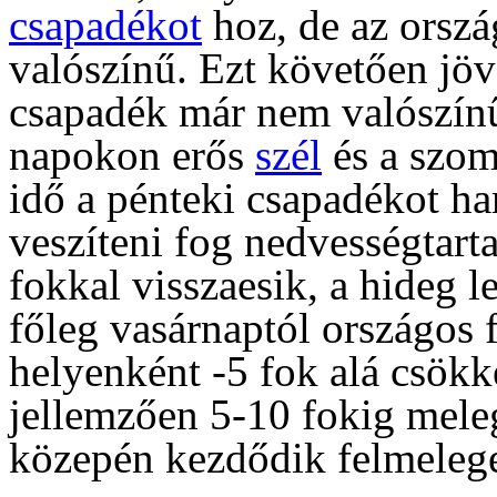
csapadékot
hoz, de az orszá
valószínű. Ezt követően jö
csapadék már nem valószínű
napokon erős
szél
és a szom
idő a pénteki csapadékot ham
veszíteni fog nedvességtar
fokkal visszaesik, a hideg 
főleg vasárnaptól országos 
helyenként -5 fok alá csök
jellemzően 5-10 fokig meleg
közepén kezdődik felmele