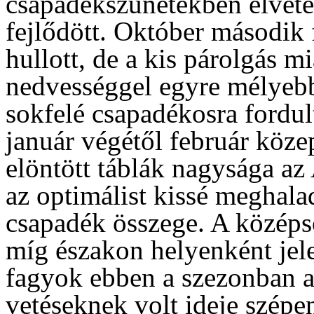
csapadékszünetekben elvete
fejlődött. Október második 
hullott, de a kis párolgás mi
nedvességgel egyre mélyeb
sokfelé csapadékosra fordult
január végétől február köze
elöntött táblák nagysága az
az optimálist kissé meghala
csapadék összege. A középső
míg északon helyenként jel
fagyok ebben a szezonban a
vetéseknek volt ideje szépen