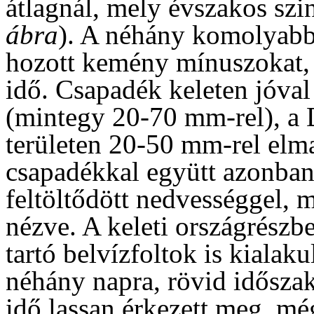
átlagnál, mely évszakos szi
ábra
). A néhány komolyabb
hozott kemény mínuszokat, 
idő. Csapadék keleten jóval
(mintegy 20-70 mm-rel), a 
területen 20-50 mm-rel elma
csapadékkal együtt azonban a
feltöltődött nedvességgel, 
nézve. A keleti országrészb
tartó belvízfoltok is kialak
néhány napra, rövid időszak
idő lassan érkezett meg, mé