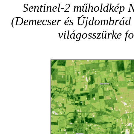
Sentinel-2 műholdkép 
(Demecser és Újdombrád t
világosszürke fol