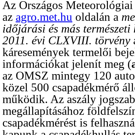
Az Országos Meteorológiai
az
agro.met.hu
oldalán a
me
időjárási és más természeti
2011. évi CLXVIII. törvény
á
káresemények termelői beje
információkat jelenít meg (
az OMSZ mintegy 120 auto
közel 500 csapadékmérő áll
működik. Az aszály jogszabá
megállapításához földfelszí
csapadékmérést is felhaszná
kapunk a csapadékhullás terü