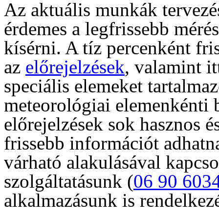
Az aktuális munkák tervezé
érdemes a legfrissebb mérés
kísérni. A tíz percenként fr
az
előrejelzések
, valamint i
speciális elemeket tartalmaz
meteorológiai elemenkénti b
előrejelzések sok hasznos é
frissebb információt adhatna
várható alakulásával kapcso
szolgáltatásunk (
06 90 603
alkalmazásunk is rendelkezé