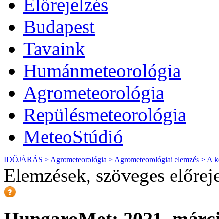
Előrejelzés
Budapest
Tavaink
Humánmeteorológia
Agrometeorológia
Repülésmeteorológia
MeteoStúdió
IDŐJÁRÁS >
Agrometeorológia >
Agrometeorológiai elemzés >
A k
Elemzések, szöveges előrej
HungaroMet: 2021. márci