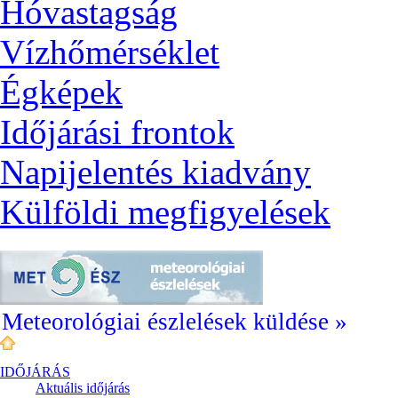
Hóvastagság
Vízhőmérséklet
Égképek
Időjárási frontok
Napijelentés kiadvány
Külföldi megfigyelések
Meteorológiai észlelések küldése »
IDŐJÁRÁS
Aktuális
időjárás