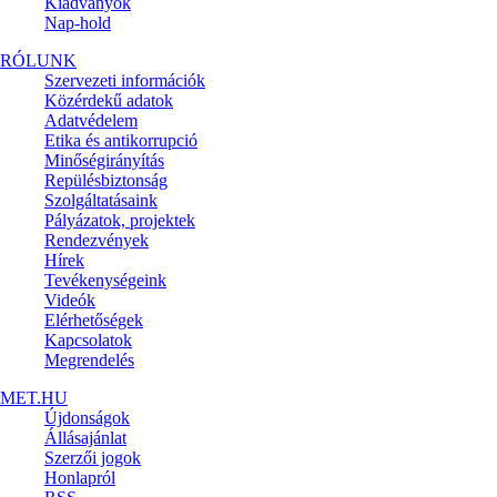
Kiadványok
Nap-hold
RÓLUNK
Szervezeti információk
Közérdekű adatok
Adatvédelem
Etika és antikorrupció
Minőségirányítás
Repülésbiztonság
Szolgáltatásaink
Pályázatok, projektek
Rendezvények
Hírek
Tevékenységeink
Videók
Elérhetőségek
Kapcsolatok
Megrendelés
MET.HU
Újdonságok
Állásajánlat
Szerzői jogok
Honlapról