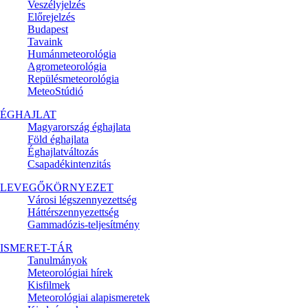
Veszélyjelzés
Előrejelzés
Budapest
Tavaink
Humánmeteorológia
Agrometeorológia
Repülésmeteorológia
MeteoStúdió
ÉGHAJLAT
Magyarország éghajlata
Föld éghajlata
Éghajlatváltozás
Csapadékintenzitás
LEVEGŐKÖRNYEZET
Városi légszennyezettség
Háttérszennyezettség
Gammadózis-teljesítmény
ISMERET-TÁR
Tanulmányok
Meteorológiai hírek
Kisfilmek
Meteorológiai alapismeretek