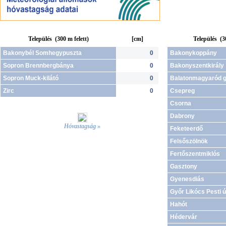
Település (300 m felett)
[cm]
Település (3
Bakonybél Somhegypuszta
0
Bakonykoppány
Sopron Brennbergbánya
0
Bakonyszentkirály
Sopron Muck-kilátó
0
Balatonmagyaród g
Zirc
0
Csepreg
Csorna
Dabrony
Hóvastagság »
Feketeerdő
Felsőszölnök
Fertőszentmiklós
Gasztony
Gyenesdiás
Győr Likócs Pesti ú
Hahót
Hédervár