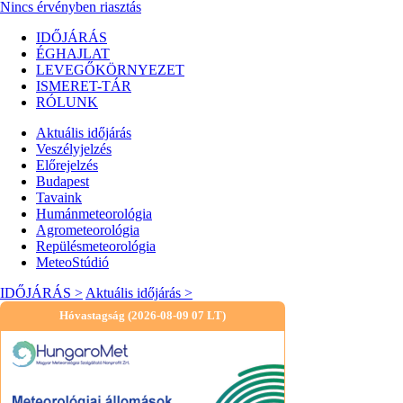
Nincs érvényben riasztás
IDŐJÁRÁS
ÉGHAJLAT
LEVEGŐKÖRNYEZET
ISMERET-TÁR
RÓLUNK
Aktuális
időjárás
Veszélyjelzés
Előrejelzés
Budapest
Tavaink
Humánmeteorológia
Agrometeorológia
Repülésmeteorológia
MeteoStúdió
IDŐJÁRÁS >
Aktuális
időjárás
>
Hóvastagság (2026-08-09 07 LT)