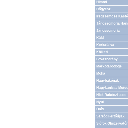
Himod
Hőgyész
Iregszemcse Kasté
Jánossomorja Hans
Jánossomorja
Káld
Kerkafalva
Kölked
Lovasberény
Markotabödöge
Moha
Nagybakónak
Nagykanizsa Meteo
Nick Rákóczi utca
Nyúl
Óhíd
Sarród Fertőújlak
Siófok Obszervató