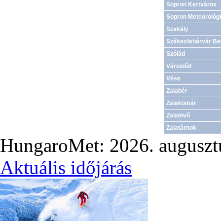
Sopron Kertváros
Sopron Meteorológ
Szakály
Székesfehérvár Be
Szólád
Városlőd
Vése
Zalabér
Zalakomár
Zalalövő
Zalatárnok
HungaroMet: 2026. auguszt
Aktuális
időjárás