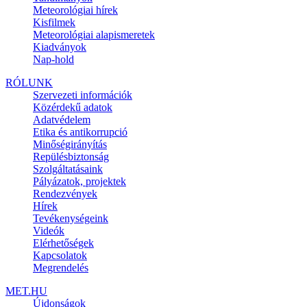
Meteorológiai hírek
Kisfilmek
Meteorológiai alapismeretek
Kiadványok
Nap-hold
RÓLUNK
Szervezeti információk
Közérdekű adatok
Adatvédelem
Etika és antikorrupció
Minőségirányítás
Repülésbiztonság
Szolgáltatásaink
Pályázatok, projektek
Rendezvények
Hírek
Tevékenységeink
Videók
Elérhetőségek
Kapcsolatok
Megrendelés
MET.HU
Újdonságok