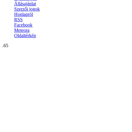
Állásajánlat
Szerzői jogok
Honlapról
RSS
Facebook
Meteora
Oldaltérkép
.65