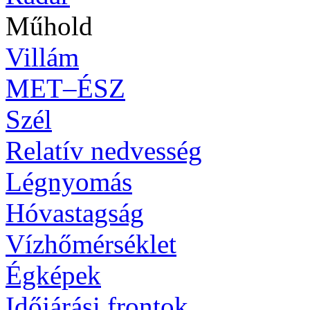
Műhold
Villám
MET–ÉSZ
Szél
Relatív nedvesség
Légnyomás
Hóvastagság
Vízhőmérséklet
Égképek
Időjárási frontok