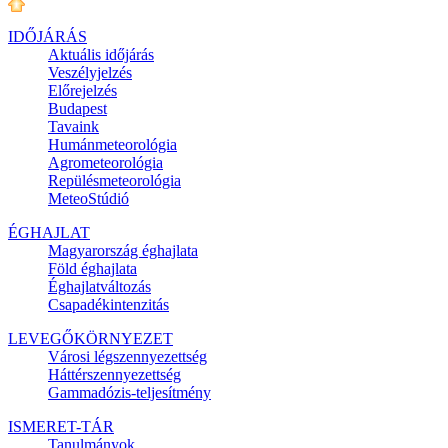
IDŐJÁRÁS
Aktuális
időjárás
Veszélyjelzés
Előrejelzés
Budapest
Tavaink
Humánmeteorológia
Agrometeorológia
Repülésmeteorológia
MeteoStúdió
ÉGHAJLAT
Magyarország éghajlata
Föld éghajlata
Éghajlatváltozás
Csapadékintenzitás
LEVEGŐKÖRNYEZET
Városi légszennyezettség
Háttérszennyezettség
Gammadózis-teljesítmény
ISMERET-TÁR
Tanulmányok