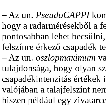
– Az un.
PseudoCAPPI
komp
hogy a radarmérésekből a f
pontosabban lehet becsülni,
felszínre érkező csapadék ter
– Az un.
oszlopmaximum
v
tulajdonsága, hogy olyan szá
csapadékintenzitás értékek 
valójában a talajfelszínt nem
hiszen például egy zivatarce