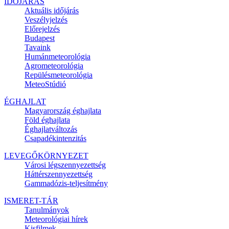
IDŐJÁRÁS
Aktuális
időjárás
Veszélyjelzés
Előrejelzés
Budapest
Tavaink
Humánmeteorológia
Agrometeorológia
Repülésmeteorológia
MeteoStúdió
ÉGHAJLAT
Magyarország éghajlata
Föld éghajlata
Éghajlatváltozás
Csapadékintenzitás
LEVEGŐKÖRNYEZET
Városi légszennyezettség
Háttérszennyezettség
Gammadózis-teljesítmény
ISMERET-TÁR
Tanulmányok
Meteorológiai hírek
Kisfilmek