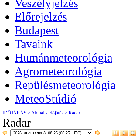
Veszélyjelzés
Előrejelzés
Budapest
Tavaink
Humánmeteorológia
Agrometeorológia
Repülésmeteorológia
MeteoStúdió
IDŐJÁRÁS >
Aktuális
időjárás
>
Radar
Radar