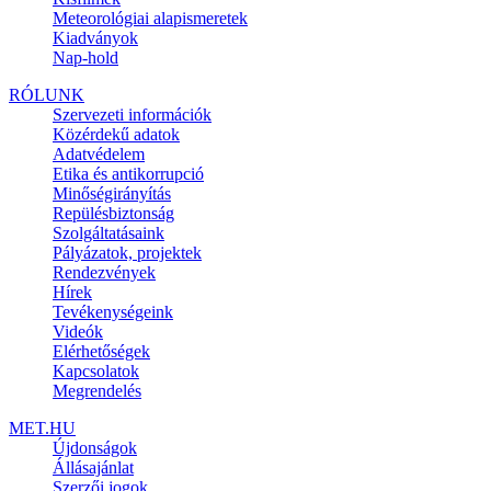
Meteorológiai alapismeretek
Kiadványok
Nap-hold
RÓLUNK
Szervezeti információk
Közérdekű adatok
Adatvédelem
Etika és antikorrupció
Minőségirányítás
Repülésbiztonság
Szolgáltatásaink
Pályázatok, projektek
Rendezvények
Hírek
Tevékenységeink
Videók
Elérhetőségek
Kapcsolatok
Megrendelés
MET.HU
Újdonságok
Állásajánlat
Szerzői jogok