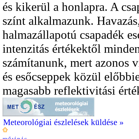
és kikerül a honlapra. A cs
színt alkalmazunk. Havazás,
halmazállapotú csapadék ese
intenzitás értékektől mind
számítanunk, mert azonos v
és esőcseppek közül előbbie
magasabb reflektivitási ért
Meteorológiai észlelések küldése »