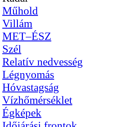
Műhold
Villám
MET–ÉSZ
Szél
Relatív nedvesség
Légnyomás
Hóvastagság
Vízhőmérséklet
Égképek
Időjárási frontok