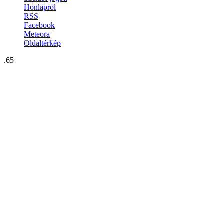
Honlapról
RSS
Facebook
Meteora
Oldaltérkép
.65