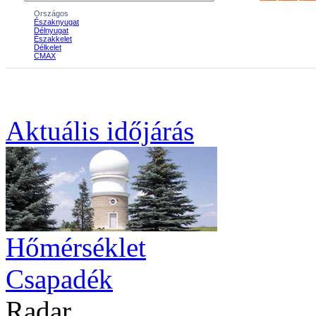
Aktuális
időjárás
Hőmérséklet
Csapadék
Radar