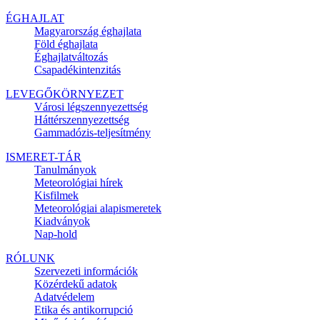
ÉGHAJLAT
Magyarország éghajlata
Föld éghajlata
Éghajlatváltozás
Csapadékintenzitás
LEVEGŐKÖRNYEZET
Városi légszennyezettség
Háttérszennyezettség
Gammadózis-teljesítmény
ISMERET-TÁR
Tanulmányok
Meteorológiai hírek
Kisfilmek
Meteorológiai alapismeretek
Kiadványok
Nap-hold
RÓLUNK
Szervezeti információk
Közérdekű adatok
Adatvédelem
Etika és antikorrupció