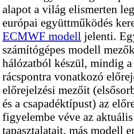
alapot a világ elismerten le
európai együttműködés kereté
ECMWF modell
jelenti. Eg
számítógépes modell mezők
hálózatból készül, mindig a
rácspontra vonatkozó előrej
előrejelzési mezőit (elsősor
és a csapadéktípust) az elő
figyelembe véve az aktuális 
tapasztalatait, más modell 