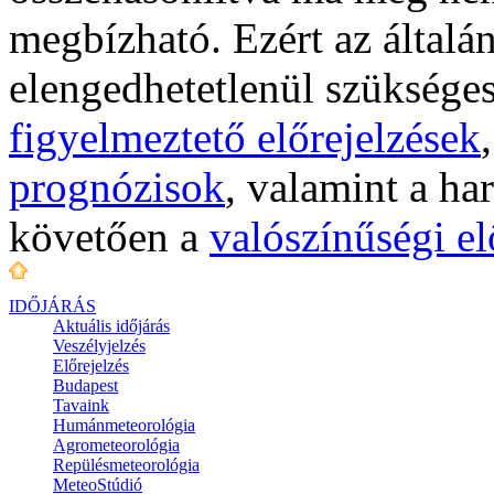
megbízható. Ezért az általá
elengedhetetlenül szükséges
figyelmeztető előrejelzések
prognózisok
, valamint a ha
követően a
valószínűségi el
IDŐJÁRÁS
Aktuális
időjárás
Veszélyjelzés
Előrejelzés
Budapest
Tavaink
Humánmeteorológia
Agrometeorológia
Repülésmeteorológia
MeteoStúdió