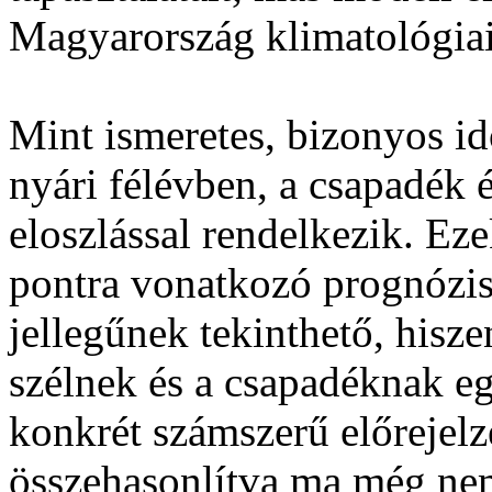
Magyarország klimatológiai 
Mint ismeretes, bizonyos id
nyári félévben, a csapadék é
eloszlással rendelkezik. Ez
pontra vonatkozó prognózisa
jellegűnek tekinthető, hisze
szélnek és a csapadéknak e
konkrét számszerű előrejel
összehasonlítva ma még nem