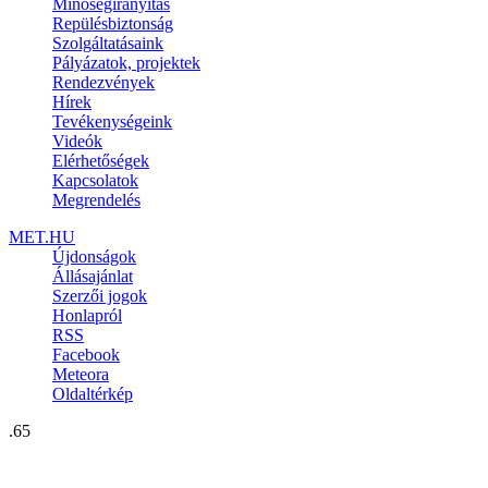
Minőségirányítás
Repülésbiztonság
Szolgáltatásaink
Pályázatok, projektek
Rendezvények
Hírek
Tevékenységeink
Videók
Elérhetőségek
Kapcsolatok
Megrendelés
MET.HU
Újdonságok
Állásajánlat
Szerzői jogok
Honlapról
RSS
Facebook
Meteora
Oldaltérkép
.65