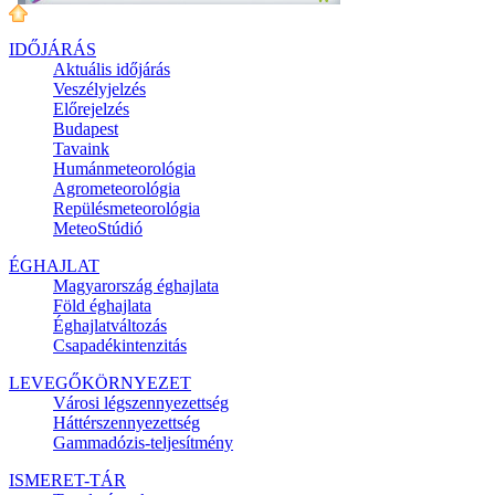
IDŐJÁRÁS
Aktuális
időjárás
Veszélyjelzés
Előrejelzés
Budapest
Tavaink
Humánmeteorológia
Agrometeorológia
Repülésmeteorológia
MeteoStúdió
ÉGHAJLAT
Magyarország éghajlata
Föld éghajlata
Éghajlatváltozás
Csapadékintenzitás
LEVEGŐKÖRNYEZET
Városi légszennyezettség
Háttérszennyezettség
Gammadózis-teljesítmény
ISMERET-TÁR