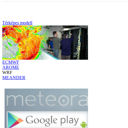
Térképes modell
ECMWF
AROME
WRF
MEANDER