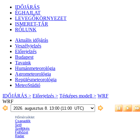
IDŐJÁRÁS
ÉGHAJLAT
LEVEGŐKÖRNYEZET
ISMERET-TÁR
RÓLUNK
Aktuális
időjárás
Veszélyjelzés
Előrejelzés
Budapest
Tavaink
Humánmeteorológia
Agrometeorológia
Repülésmeteorológia
MeteoStúdió
IDŐJÁRÁS >
Előrejelzés >
Térképes modell >
WRF
WRF