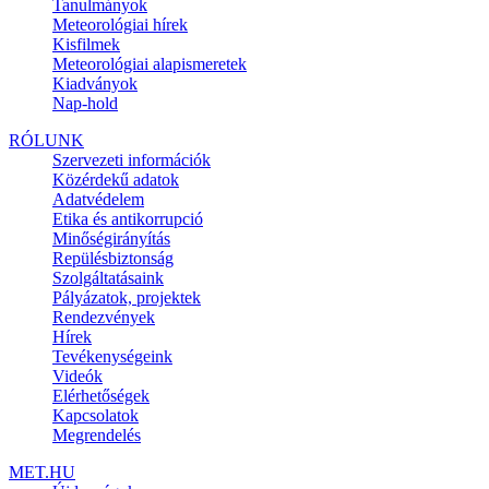
Tanulmányok
Meteorológiai hírek
Kisfilmek
Meteorológiai alapismeretek
Kiadványok
Nap-hold
RÓLUNK
Szervezeti információk
Közérdekű adatok
Adatvédelem
Etika és antikorrupció
Minőségirányítás
Repülésbiztonság
Szolgáltatásaink
Pályázatok, projektek
Rendezvények
Hírek
Tevékenységeink
Videók
Elérhetőségek
Kapcsolatok
Megrendelés
MET.HU