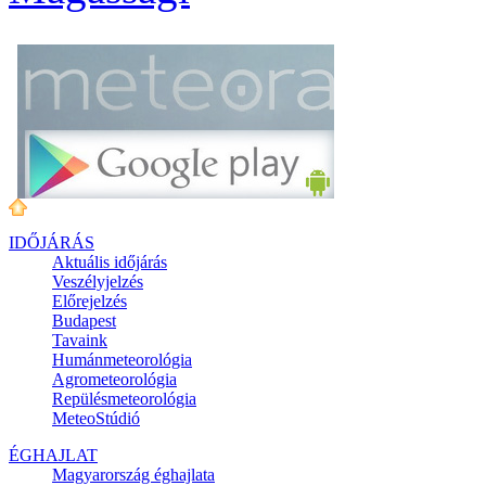
IDŐJÁRÁS
Aktuális
időjárás
Veszélyjelzés
Előrejelzés
Budapest
Tavaink
Humánmeteorológia
Agrometeorológia
Repülésmeteorológia
MeteoStúdió
ÉGHAJLAT
Magyarország éghajlata