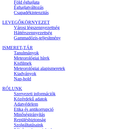
Föld éghajlata
Éghajlatváltozás
Csapadékintenzitás
LEVEGŐKÖRNYEZET
Városi légszennyezettség
Háttérszennyezettség
Gammadózis-teljesítmény
ISMERET-TÁR
Tanulmányok
Meteorológiai hírek
Kisfilmek
Meteorológiai alapismeretek
Kiadványok
Nap-hold
RÓLUNK
Szervezeti információk
Közérdekű adatok
Adatvédelem
Etika és antikorrupció
Minőségirányítás
Repülésbiztonság
Szolgáltatásaink