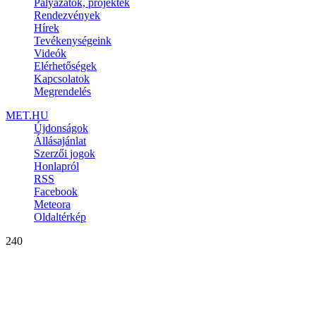
Pályázatok, projektek
Rendezvények
Hírek
Tevékenységeink
Videók
Elérhetőségek
Kapcsolatok
Megrendelés
MET.HU
Újdonságok
Állásajánlat
Szerzői jogok
Honlapról
RSS
Facebook
Meteora
Oldaltérkép
240