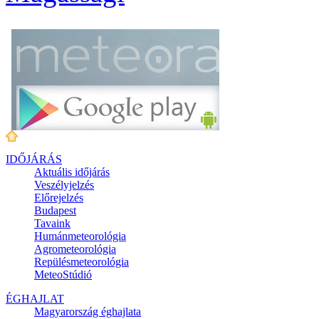
IDŐJÁRÁS
Aktuális
időjárás
Veszélyjelzés
Előrejelzés
Budapest
Tavaink
Humánmeteorológia
Agrometeorológia
Repülésmeteorológia
MeteoStúdió
ÉGHAJLAT
Magyarország éghajlata