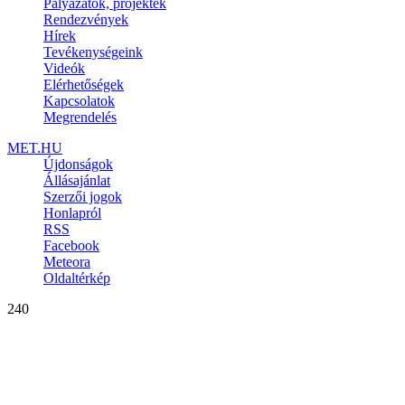
Pályázatok, projektek
Rendezvények
Hírek
Tevékenységeink
Videók
Elérhetőségek
Kapcsolatok
Megrendelés
MET.HU
Újdonságok
Állásajánlat
Szerzői jogok
Honlapról
RSS
Facebook
Meteora
Oldaltérkép
240