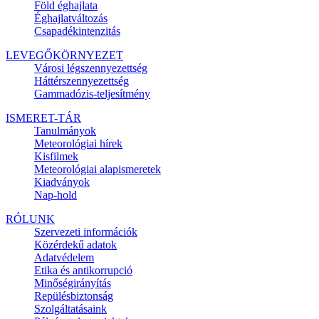
Föld éghajlata
Éghajlatváltozás
Csapadékintenzitás
LEVEGŐKÖRNYEZET
Városi légszennyezettség
Háttérszennyezettség
Gammadózis-teljesítmény
ISMERET-TÁR
Tanulmányok
Meteorológiai hírek
Kisfilmek
Meteorológiai alapismeretek
Kiadványok
Nap-hold
RÓLUNK
Szervezeti információk
Közérdekű adatok
Adatvédelem
Etika és antikorrupció
Minőségirányítás
Repülésbiztonság
Szolgáltatásaink