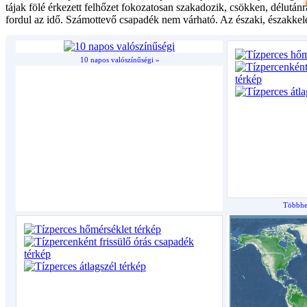
10 napos valószínűségi »
Többhet