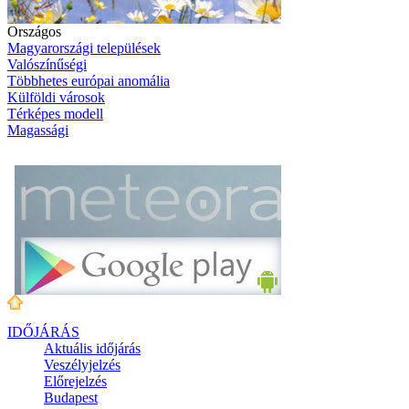
Országos
Magyarországi települések
Valószínűségi
Többhetes európai anomália
Külföldi városok
Térképes modell
Magassági
IDŐJÁRÁS
Aktuális
időjárás
Veszélyjelzés
Előrejelzés
Budapest