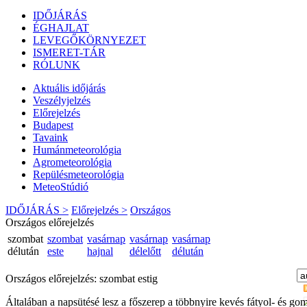
IDŐJÁRÁS
ÉGHAJLAT
LEVEGŐKÖRNYEZET
ISMERET-TÁR
RÓLUNK
Aktuális
időjárás
Veszélyjelzés
Előrejelzés
Budapest
Tavaink
Humánmeteorológia
Agrometeorológia
Repülésmeteorológia
MeteoStúdió
IDŐJÁRÁS >
Előrejelzés >
Országos
Országos előrejelzés