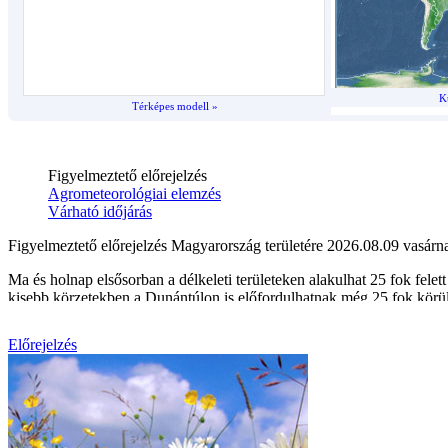
K
Térképes modell »
Előrejelzés