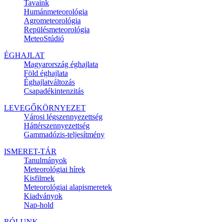
Tavaink
Humánmeteorológia
Agrometeorológia
Repülésmeteorológia
MeteoStúdió
ÉGHAJLAT
Magyarország éghajlata
Föld éghajlata
Éghajlatváltozás
Csapadékintenzitás
LEVEGŐKÖRNYEZET
Városi légszennyezettség
Háttérszennyezettség
Gammadózis-teljesítmény
ISMERET-TÁR
Tanulmányok
Meteorológiai hírek
Kisfilmek
Meteorológiai alapismeretek
Kiadványok
Nap-hold
RÓLUNK