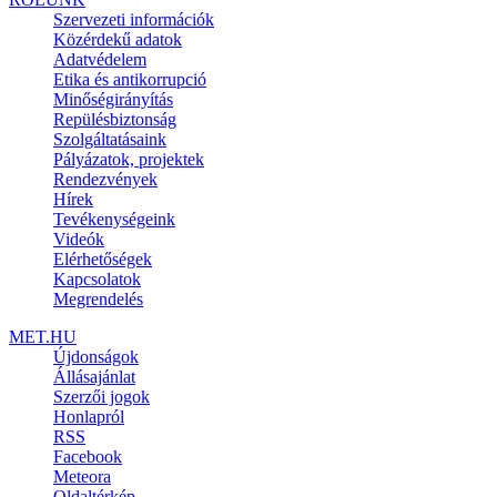
Szervezeti információk
Közérdekű adatok
Adatvédelem
Etika és antikorrupció
Minőségirányítás
Repülésbiztonság
Szolgáltatásaink
Pályázatok, projektek
Rendezvények
Hírek
Tevékenységeink
Videók
Elérhetőségek
Kapcsolatok
Megrendelés
MET.HU
Újdonságok
Állásajánlat
Szerzői jogok
Honlapról
RSS
Facebook
Meteora
Oldaltérkép