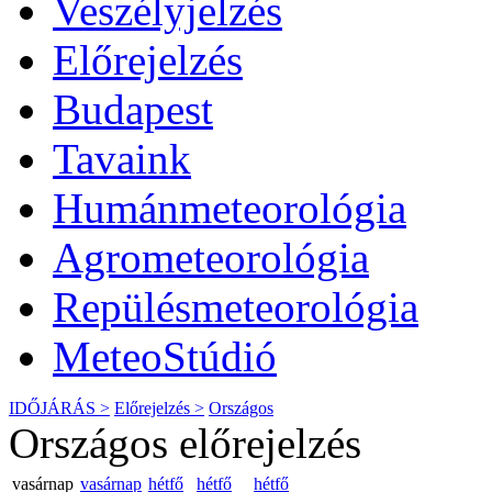
Veszélyjelzés
Előrejelzés
Budapest
Tavaink
Humánmeteorológia
Agrometeorológia
Repülésmeteorológia
MeteoStúdió
IDŐJÁRÁS >
Előrejelzés >
Országos
Országos előrejelzés