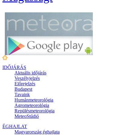
IDŐJÁRÁS
Aktuális
időjárás
Veszélyjelzés
Előrejelzés
Budapest
Tavaink
Humánmeteorológia
Agrometeorológia
Repülésmeteorológia
MeteoStúdió
ÉGHAJLAT
Magyarország éghajlata