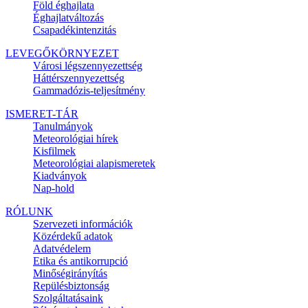
Föld éghajlata
Éghajlatváltozás
Csapadékintenzitás
LEVEGŐKÖRNYEZET
Városi légszennyezettség
Háttérszennyezettség
Gammadózis-teljesítmény
ISMERET-TÁR
Tanulmányok
Meteorológiai hírek
Kisfilmek
Meteorológiai alapismeretek
Kiadványok
Nap-hold
RÓLUNK
Szervezeti információk
Közérdekű adatok
Adatvédelem
Etika és antikorrupció
Minőségirányítás
Repülésbiztonság
Szolgáltatásaink