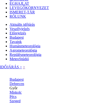
ÉGHAJLAT
LEVEGŐKÖRNYEZET
ISMERET-TÁR
RÓLUNK
Aktuális
időjárás
Veszélyjelzés
Előrejelzés
Budapest
Tavaink
Humánmeteorológia
Agrometeorológia
Repülésmeteorológia
MeteoStúdió
IDŐJÁRÁS >
>
Budapest
Debrecen
Győr
Miskolc
Pécs
Szeged