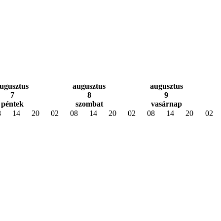
ugusztus
augusztus
augusztus
7
8
9
péntek
szombat
vasárnap
8
14
20
02
08
14
20
02
08
14
20
02