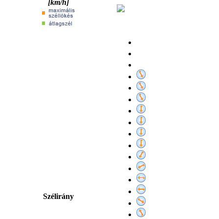
[km/h]
Szélirány