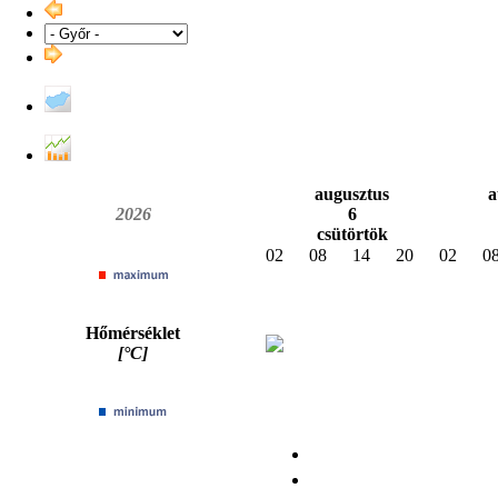
augusztus
a
2026
6
csütörtök
02
08
14
20
02
0
Hőmérséklet
[°C]