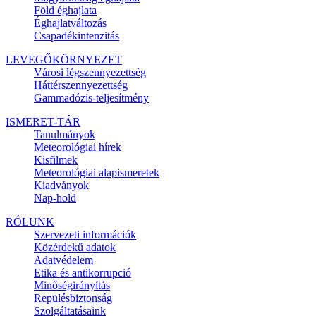
Föld éghajlata
Éghajlatváltozás
Csapadékintenzitás
LEVEGŐKÖRNYEZET
Városi légszennyezettség
Háttérszennyezettség
Gammadózis-teljesítmény
ISMERET-TÁR
Tanulmányok
Meteorológiai hírek
Kisfilmek
Meteorológiai alapismeretek
Kiadványok
Nap-hold
RÓLUNK
Szervezeti információk
Közérdekű adatok
Adatvédelem
Etika és antikorrupció
Minőségirányítás
Repülésbiztonság
Szolgáltatásaink