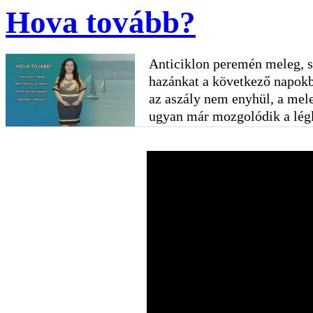
Hova tovább?
Anticiklon peremén meleg, sz
hazánkat a következő napokb
az aszály nem enyhül, a mel
ugyan már mozgolódik a légk