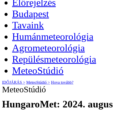
Előrejelzés
Budapest
Tavaink
Humánmeteorológia
Agrometeorológia
Repülésmeteorológia
MeteoStúdió
IDŐJÁRÁS >
MeteoStúdió >
Hova tovább?
MeteoStúdió
HungaroMet: 2024. augusz