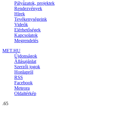
Pályázatok, projektek
Rendezvények
Hírek
Tevékenységeink
Videók
Elérhetőségek
Kapcsolatok
Megrendelés
MET.HU
Újdonságok
Állásajánlat
Szerzői jogok
Honlapról
RSS
Facebook
Meteora
Oldaltérkép
.65