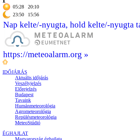
05:28
20:10
23:50
15:56
Nap kelte/-nyugta, hold kelte/-nyugta t
https://meteoalarm.org »
IDŐJÁRÁS
Aktuális
időjárás
Veszélyjelzés
Előrejelzés
Budapest
Tavaink
Humánmeteorológia
Agrometeorológia
Repülésmeteorológia
MeteoStúdió
ÉGHAJLAT
Magyarország éghajlata