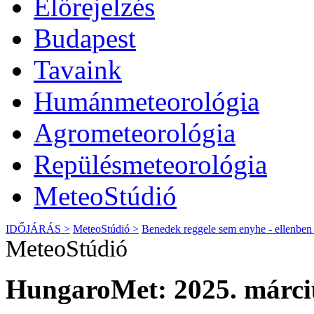
Előrejelzés
Budapest
Tavaink
Humánmeteorológia
Agrometeorológia
Repülésmeteorológia
MeteoStúdió
IDŐJÁRÁS >
MeteoStúdió >
Benedek reggele sem enyhe - ellenben
MeteoStúdió
HungaroMet: 2025. márciu