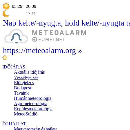
05:29
20:09
17:11
Nap kelte/-nyugta, hold kelte/-nyugta t
https://meteoalarm.org »
IDŐJÁRÁS
Aktuális
időjárás
Veszélyjelzés
Előrejelzés
Budapest
Tavaink
Humánmeteorológia
Agrometeorológia
Repülésmeteorológia
MeteoStúdió
ÉGHAJLAT
Magyarország éghajlata