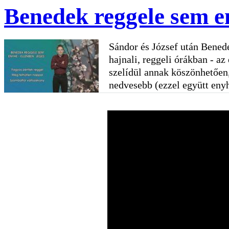
Benedek reggele sem en
Sándor és József után Bened
hajnali, reggeli órákban - az
szelídül annak köszönhetően
nedvesebb (ezzel együtt eny