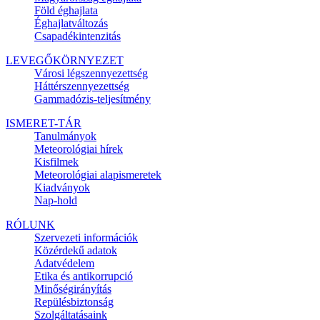
Föld éghajlata
Éghajlatváltozás
Csapadékintenzitás
LEVEGŐKÖRNYEZET
Városi légszennyezettség
Háttérszennyezettség
Gammadózis-teljesítmény
ISMERET-TÁR
Tanulmányok
Meteorológiai hírek
Kisfilmek
Meteorológiai alapismeretek
Kiadványok
Nap-hold
RÓLUNK
Szervezeti információk
Közérdekű adatok
Adatvédelem
Etika és antikorrupció
Minőségirányítás
Repülésbiztonság
Szolgáltatásaink