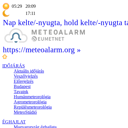
05:29
20:09
17:11
Nap kelte/-nyugta, hold kelte/-nyugta t
https://meteoalarm.org »
IDŐJÁRÁS
Aktuális
időjárás
Veszélyjelzés
Előrejelzés
Budapest
Tavaink
Humánmeteorológia
Agrometeorológia
Repülésmeteorológia
MeteoStúdió
ÉGHAJLAT
Magyarország éghajlata