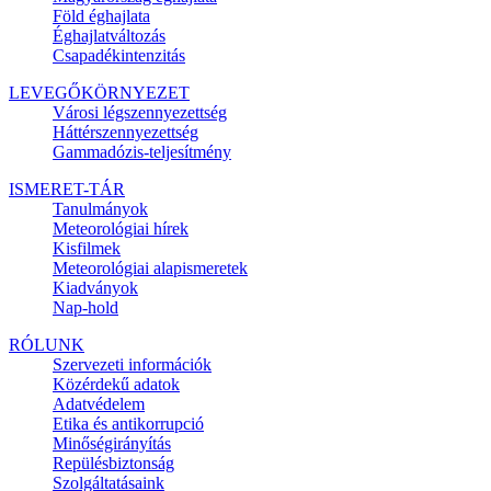
Föld éghajlata
Éghajlatváltozás
Csapadékintenzitás
LEVEGŐKÖRNYEZET
Városi légszennyezettség
Háttérszennyezettség
Gammadózis-teljesítmény
ISMERET-TÁR
Tanulmányok
Meteorológiai hírek
Kisfilmek
Meteorológiai alapismeretek
Kiadványok
Nap-hold
RÓLUNK
Szervezeti információk
Közérdekű adatok
Adatvédelem
Etika és antikorrupció
Minőségirányítás
Repülésbiztonság
Szolgáltatásaink