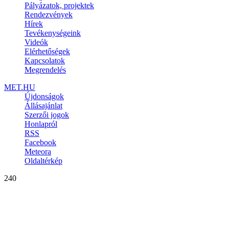
Pályázatok, projektek
Rendezvények
Hírek
Tevékenységeink
Videók
Elérhetőségek
Kapcsolatok
Megrendelés
MET.HU
Újdonságok
Állásajánlat
Szerzői jogok
Honlapról
RSS
Facebook
Meteora
Oldaltérkép
240