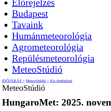
Előrejelzés
Budapest
Tavaink
Humánmeteorológia
Agrometeorológia
Repülésmeteorológia
MeteoStúdió
IDŐJÁRÁS >
MeteoStúdió >
Kis történések
MeteoStúdió
HungaroMet: 2025. novem