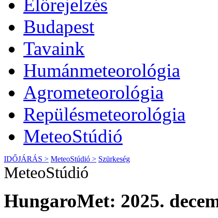
Előrejelzés
Budapest
Tavaink
Humánmeteorológia
Agrometeorológia
Repülésmeteorológia
MeteoStúdió
IDŐJÁRÁS >
MeteoStúdió >
Szürkeség
MeteoStúdió
HungaroMet: 2025. decem