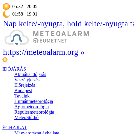
05:32
20:05
01:58
19:01
Nap kelte/-nyugta, hold kelte/-nyugta t
https://meteoalarm.org »
IDŐJÁRÁS
Aktuális
időjárás
Veszélyjelzés
Előrejelzés
Budapest
Tavaink
Humánmeteorológia
Agrometeorológia
Repülésmeteorológia
MeteoStúdió
ÉGHAJLAT
Magyarország éghajlata