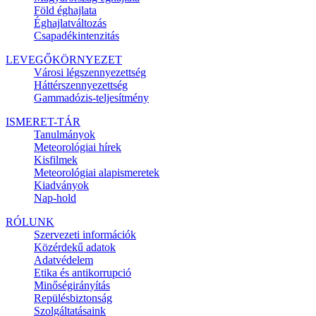
Föld éghajlata
Éghajlatváltozás
Csapadékintenzitás
LEVEGŐKÖRNYEZET
Városi légszennyezettség
Háttérszennyezettség
Gammadózis-teljesítmény
ISMERET-TÁR
Tanulmányok
Meteorológiai hírek
Kisfilmek
Meteorológiai alapismeretek
Kiadványok
Nap-hold
RÓLUNK
Szervezeti információk
Közérdekű adatok
Adatvédelem
Etika és antikorrupció
Minőségirányítás
Repülésbiztonság
Szolgáltatásaink