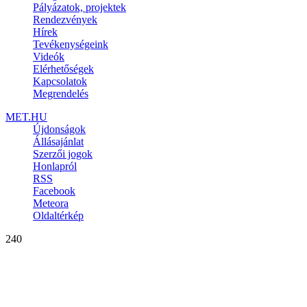
Pályázatok, projektek
Rendezvények
Hírek
Tevékenységeink
Videók
Elérhetőségek
Kapcsolatok
Megrendelés
MET.HU
Újdonságok
Állásajánlat
Szerzői jogok
Honlapról
RSS
Facebook
Meteora
Oldaltérkép
240