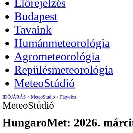
Előrejelzés
Budapest
Tavaink
Humánmeteorológia
Agrometeorológia
Repülésmeteorológia
MeteoStúdió
IDŐJÁRÁS >
MeteoStúdió >
Fátyolos
MeteoStúdió
HungaroMet: 2026. márciu