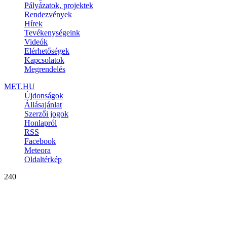
Pályázatok, projektek
Rendezvények
Hírek
Tevékenységeink
Videók
Elérhetőségek
Kapcsolatok
Megrendelés
MET.HU
Újdonságok
Állásajánlat
Szerzői jogok
Honlapról
RSS
Facebook
Meteora
Oldaltérkép
240