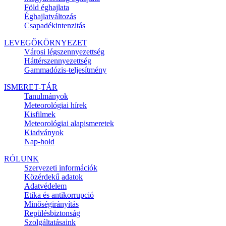
Föld éghajlata
Éghajlatváltozás
Csapadékintenzitás
LEVEGŐKÖRNYEZET
Városi légszennyezettség
Háttérszennyezettség
Gammadózis-teljesítmény
ISMERET-TÁR
Tanulmányok
Meteorológiai hírek
Kisfilmek
Meteorológiai alapismeretek
Kiadványok
Nap-hold
RÓLUNK
Szervezeti információk
Közérdekű adatok
Adatvédelem
Etika és antikorrupció
Minőségirányítás
Repülésbiztonság
Szolgáltatásaink