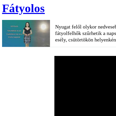
Fátyolos
Nyugat felől olykor nedvese
fátyolfelhők szűrhetik a nap
esély, csütörtökön helyenként