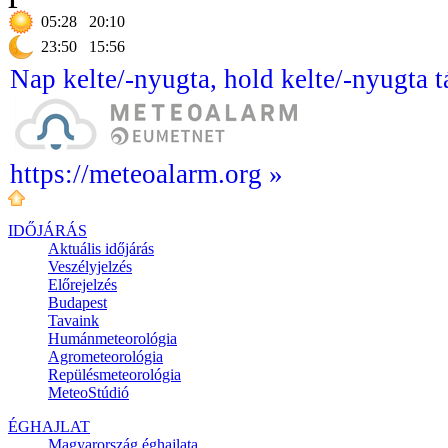
05:28
20:10
23:50
15:56
Nap kelte/-nyugta, hold kelte/-nyugta t
https://meteoalarm.org »
IDŐJÁRÁS
Aktuális
időjárás
Veszélyjelzés
Előrejelzés
Budapest
Tavaink
Humánmeteorológia
Agrometeorológia
Repülésmeteorológia
MeteoStúdió
ÉGHAJLAT
Magyarország éghajlata