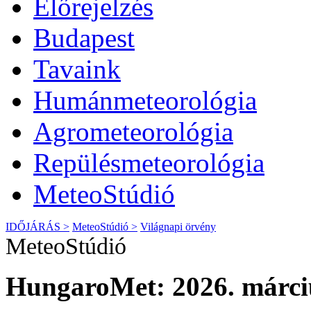
Előrejelzés
Budapest
Tavaink
Humánmeteorológia
Agrometeorológia
Repülésmeteorológia
MeteoStúdió
IDŐJÁRÁS >
MeteoStúdió >
Világnapi örvény
MeteoStúdió
HungaroMet: 2026. márciu