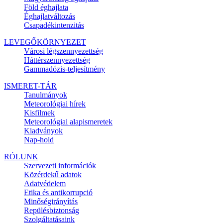
Föld éghajlata
Éghajlatváltozás
Csapadékintenzitás
LEVEGŐKÖRNYEZET
Városi légszennyezettség
Háttérszennyezettség
Gammadózis-teljesítmény
ISMERET-TÁR
Tanulmányok
Meteorológiai hírek
Kisfilmek
Meteorológiai alapismeretek
Kiadványok
Nap-hold
RÓLUNK
Szervezeti információk
Közérdekű adatok
Adatvédelem
Etika és antikorrupció
Minőségirányítás
Repülésbiztonság
Szolgáltatásaink