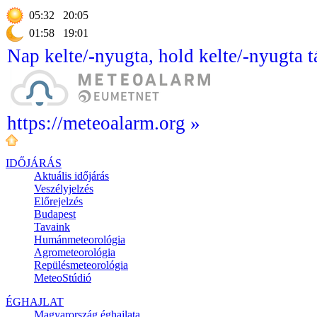
05:32
20:05
01:58
19:01
Nap kelte/-nyugta, hold kelte/-nyugta t
https://meteoalarm.org »
IDŐJÁRÁS
Aktuális
időjárás
Veszélyjelzés
Előrejelzés
Budapest
Tavaink
Humánmeteorológia
Agrometeorológia
Repülésmeteorológia
MeteoStúdió
ÉGHAJLAT
Magyarország éghajlata