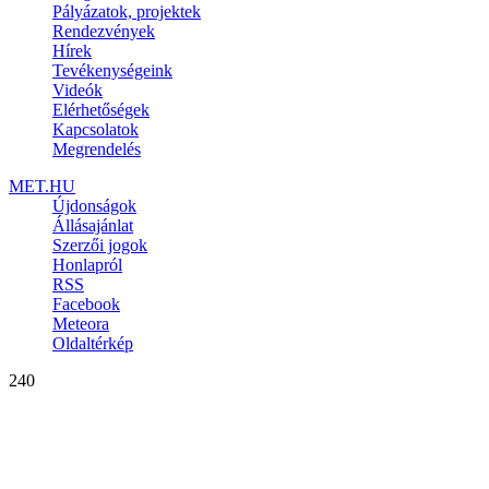
Pályázatok, projektek
Rendezvények
Hírek
Tevékenységeink
Videók
Elérhetőségek
Kapcsolatok
Megrendelés
MET.HU
Újdonságok
Állásajánlat
Szerzői jogok
Honlapról
RSS
Facebook
Meteora
Oldaltérkép
240