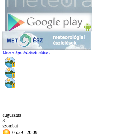
Meteorológiai észlelések küldése »
augusztus
8
szombat
05:29
20:09