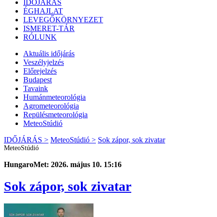
IDŐJÁRÁS
ÉGHAJLAT
LEVEGŐKÖRNYEZET
ISMERET-TÁR
RÓLUNK
Aktuális
időjárás
Veszélyjelzés
Előrejelzés
Budapest
Tavaink
Humánmeteorológia
Agrometeorológia
Repülésmeteorológia
MeteoStúdió
IDŐJÁRÁS >
MeteoStúdió >
Sok zápor, sok zivatar
MeteoStúdió
HungaroMet: 2026. május 10. 15:16
Sok zápor, sok zivatar