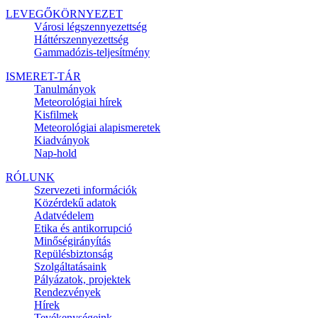
LEVEGŐKÖRNYEZET
Városi légszennyezettség
Háttérszennyezettség
Gammadózis-teljesítmény
ISMERET-TÁR
Tanulmányok
Meteorológiai hírek
Kisfilmek
Meteorológiai alapismeretek
Kiadványok
Nap-hold
RÓLUNK
Szervezeti információk
Közérdekű adatok
Adatvédelem
Etika és antikorrupció
Minőségirányítás
Repülésbiztonság
Szolgáltatásaink
Pályázatok, projektek
Rendezvények
Hírek
Tevékenységeink