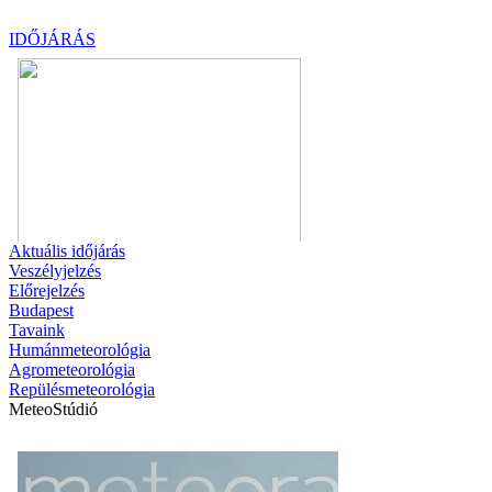
IDŐJÁRÁS
Aktuális
időjárás
Veszélyjelzés
Előrejelzés
Budapest
Tavaink
Humánmeteorológia
Agrometeorológia
Repülésmeteorológia
MeteoStúdió