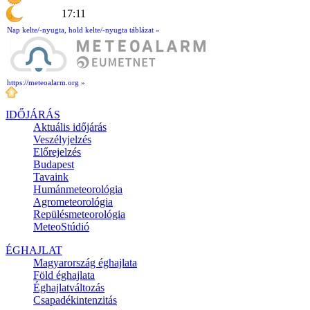
17:11
Nap kelte/-nyugta, hold kelte/-nyugta táblázat »
https://meteoalarm.org »
IDŐJÁRÁS
Aktuális
időjárás
Veszélyjelzés
Előrejelzés
Budapest
Tavaink
Humánmeteorológia
Agrometeorológia
Repülésmeteorológia
MeteoStúdió
ÉGHAJLAT
Magyarország éghajlata
Föld éghajlata
Éghajlatváltozás
Csapadékintenzitás