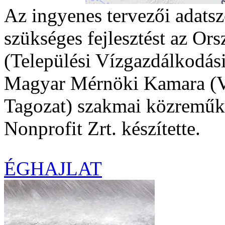
Az ingyenes tervezői adatszo
szükséges fejlesztést az Or
(Települési Vízgazdálkodás
Magyar Mérnöki Kamara (Ví
Tagozat) szakmai közremű
Nonprofit Zrt. készítette.
ÉGHAJLAT