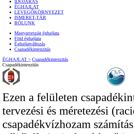
IDŐJÁRÁS
ÉGHAJLAT
LEVEGŐKÖRNYEZET
ISMERET-TÁR
RÓLUNK
Magyarország éghajlata
Föld éghajlata
Éghajlatváltozás
Csapadékintenzitás
ÉGHAJLAT >
Csapadékintenzitás
Csapadékintenzitás
Ezen a felületen csapadékint
tervezési és méretezési (rac
csapadékvízhozam számításh