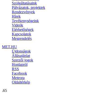
Szolgáltatásaink
Pályázatok, projektek
Rendezvények
Hírek
Tevékenységeink
Videók
Elérhetőségek
Kapcsolatok
Megrendelés
MET.HU
Újdonságok
Állásajánlat
Szerzői jogok
Honlapról
RSS
Facebook
Meteora
Oldaltérkép
.65