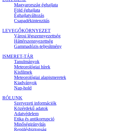
Magyarország éghajlata
Föld éghajlata
Éghajlatváltozás
Csapadékintenzitás
LEVEGŐKÖRNYEZET
Városi légszennyezettség
Háttérszennyezettség
Gammadózis-teljesítmény
ISMERET-TÁR
Tanulmányok
Meteorológiai hírek
Kisfilmek
Meteorológiai alapismeretek
Kiadványok
Nap-hold
RÓLUNK
Szervezeti információk
Közérdekű adatok
Adatvédelem
Etika és antikorrupció
Minőségirányítás
Repülésbiztonság