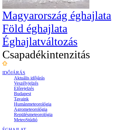
Magyarország éghajlata
Föld éghajlata
Éghajlatváltozás
Csapadékintenzitás
IDŐJÁRÁS
Aktuális
időjárás
Veszélyjelzés
Előrejelzés
Budapest
Tavaink
Humánmeteorológia
Agrometeorológia
Repülésmeteorológia
MeteoStúdió
ÉGHAJLAT