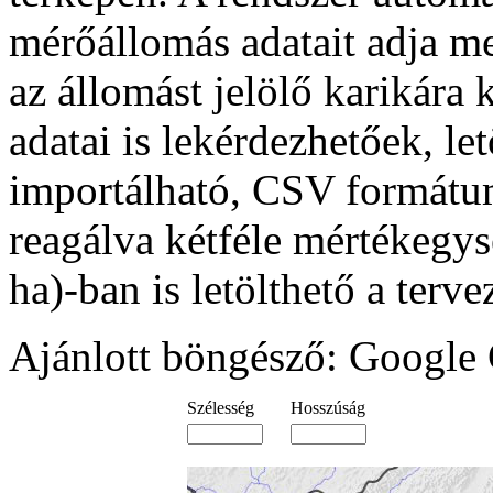
mérőállomás adatait adja me
az állomást jelölő karikára
adatai is lekérdezhetőek, l
importálható, CSV formátu
reagálva kétféle mértékegys
ha)-ban is letölthető a terve
Ajánlott böngésző: Google 
Szélesség
Hosszúság