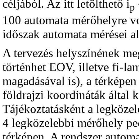
céljából. Az itt letölthető i
p
100 automata mérőhelyre v
időszak automata mérései al
A tervezés helyszínének me
történhet EOV, illetve fi-l
magadásával is), a térképen
földrajzi koordináták által k
Tájékoztatásként a legközel
4 legközelebbi mérőhely ped
térképen. A rendszer automa