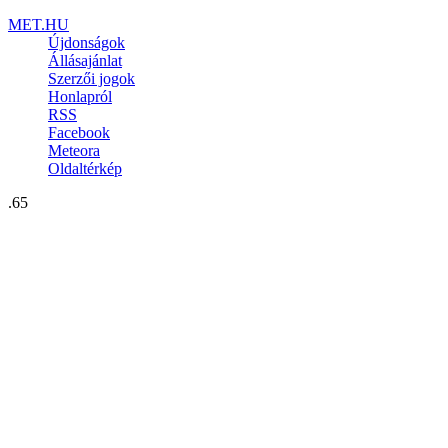
MET.HU
Újdonságok
Állásajánlat
Szerzői jogok
Honlapról
RSS
Facebook
Meteora
Oldaltérkép
.65