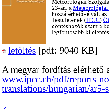
Meteorológiai Szolgál
23-án, a
Meteorológiai
hozzáférhetővé vált a
Testületének (
IPCC
)
Öt
döntéshozók számra kés
legfontosabb kijelentés
letöltés
[pdf: 9040 KB]
A megyar fordítás elérhető 
www.ipcc.ch/pdf/reports-
translations/hungarian/ar5-