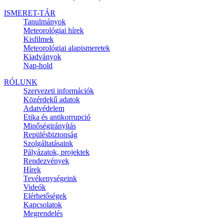
ISMERET-TÁR
Tanulmányok
Meteorológiai hírek
Kisfilmek
Meteorológiai alapismeretek
Kiadványok
Nap-hold
RÓLUNK
Szervezeti információk
Közérdekű adatok
Adatvédelem
Etika és antikorrupció
Minőségirányítás
Repülésbiztonság
Szolgáltatásaink
Pályázatok, projektek
Rendezvények
Hírek
Tevékenységeink
Videók
Elérhetőségek
Kapcsolatok
Megrendelés