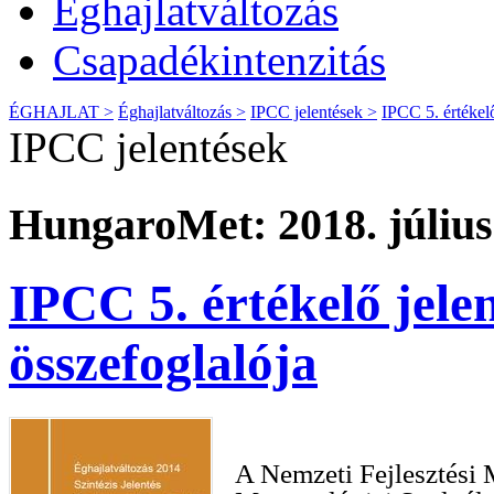
Éghajlatváltozás
Csapadékintenzitás
ÉGHAJLAT >
Éghajlatváltozás >
IPCC jelentések >
IPCC 5. értékelő
IPCC jelentések
HungaroMet: 2018. július
IPCC 5. értékelő jele
összefoglalója
A Nemzeti Fejlesztési 