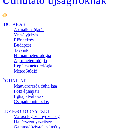
Útmutató újságíróknak
IDŐJÁRÁS
Aktuális
időjárás
Veszélyjelzés
Előrejelzés
Budapest
Tavaink
Humánmeteorológia
Agrometeorológia
Repülésmeteorológia
MeteoStúdió
ÉGHAJLAT
Magyarország éghajlata
Föld éghajlata
Éghajlatváltozás
Csapadékintenzitás
LEVEGŐKÖRNYEZET
Városi légszennyezettség
Háttérszennyezettség
Gammadózis-teljesítmény