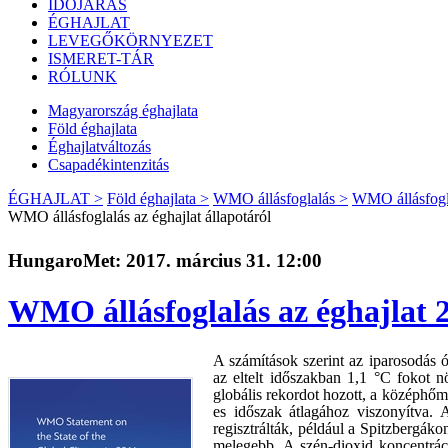
IDŐJÁRÁS
ÉGHAJLAT
LEVEGŐKÖRNYEZET
ISMERET-TÁR
RÓLUNK
Magyarország éghajlata
Föld éghajlata
Éghajlatváltozás
Csapadékintenzitás
ÉGHAJLAT >
Föld éghajlata >
WMO állásfoglalás >
WMO állásfoglal
WMO állásfoglalás az éghajlat állapotáról
HungaroMet: 2017. március 31. 12:00
WMO állásfoglalás az éghajlat 2
A számítások szerint az iparosodás 
az eltelt időszakban 1,1 °C fokot 
globális rekordot hozott, a középhőm
es időszak átlagához viszonyítva.
regisztrálták, például a Spitzbergáko
melegebb. A szén-dioxid koncentrác