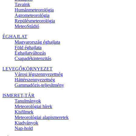
Tavaink
Humánmeteorológia
Agrometeorológia
Repülésmeteorológia
MeteoStúdió
ÉGHAJLAT
Magyarország éghajlata
Föld éghajlata
Éghajlatváltozás
Csapadékintenzitás
LEVEGŐKÖRNYEZET
Városi légszennyezettség
Háttérszennyezettség
Gammadózis-teljesítmény
ISMERET-TÁR
Tanulmányok
Meteorológiai hírek
Kisfilmek
Meteorológiai alapismeretek
Kiadványok
Nap-hold