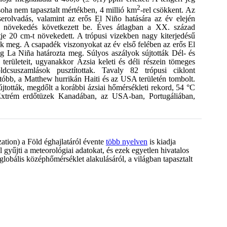
2
oha nem tapasztalt mértékben, 4 millió km
-rel csökkent. Az
serolvadás, valamint az erős El Niño hatására az év elején
nt növekedés következett be. Éves átlagban a XX. század
tje 20 cm-t növekedett. A trópusi vizekben nagy kiterjedésű
tek meg. A csapadék viszonyokat az év első felében az erős El
g La Niña határozta meg. Súlyos aszályok sújtották Dél- és
erületeit, ugyanakkor Ázsia keleti és déli részein tömeges
ldcsuszamlások pusztítottak. Tavaly 82 trópusi ciklont
ítóbb, a Matthew hurrikán Haiti és az USA területén tombolt.
jtották, megdőlt a korábbi ázsiai hőmérsékleti rekord, 54 °C
 Extrém erdőtüzek Kanadában, az USA-ban, Portugáliában,
ion) a Föld éghajlatáról évente
több nyelven
is kiadja
gyűjti a meteorológiai adatokat, és ezek egyetlen hivatalos
globális középhőmérséklet alakulásáról, a világban tapasztalt