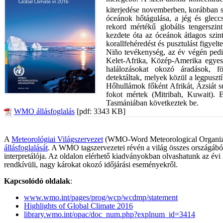
kiterjedése novemberben, korábban s
óceánok hőtágulása, a jég és glecc
rekord mértékű globális tengerszi
kezdete óta az óceánok átlagos szin
korallfehéredést és pusztulást figyel
Niño tevékenység, az év végén pedi
Kelet-Afrika, Közép-Amerika egyes t
halálozásokat okozó áradások, fö
detektáltak, melyek közül a legpuszt
Hőhullámok főként Afrikát, Ázsiát sú
fokot mértek (Mitribah, Kuwait).
Tasmániában következtek be.
WMO állásfoglalás
[pdf: 3343 KB]
A
Meteorológiai Világszervezet
(WMO-Word Meteorological Organizat
állásfoglalását
. A WMO tagszervezetei révén a világ összes országából 
interpretálója. Az oldalon elérhető kiadványokban olvashatunk az évi 
rendkívüli, nagy károkat okozó időjárási eseményekről.
Kapcsolódó oldalak
:
www.wmo.int/pages/prog/wcp/wcdmp/statement
Highlights of Global Climate 2016
library.wmo.int/opac/doc_num.php?explnum_id=3414