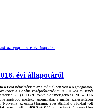
ás az éghajlat 2016. évi állapotáról
016. évi állapotáról
óta a Föld hőmérséklete az elmúlt évben volt a legmagasabb,
növekedett a globális középhőmérséklet. A 2016-os év ismét
érséklet 0,83 (± 0,1) °C fokkal volt melegebb az 1961–1990-
 A legnagyobb mértékű anomáliákat a magas szélességeken
n (Norvégia) az említett harminc éves átlagnál 6,5 fokkal volt
iója meghaladta a 400,0 (± 0,1) ppm értéket. A tengeri jég