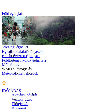
Föld éghajlata
Jelenlegi éghajlat
Éghajlatot alakító tényezők
Elmúlt évezred éghajlata
Földtörténeti korok éghajlata
Múlt forrásai
WMO állásfoglalás
Meteorológiai rekordok
IDŐJÁRÁS
Aktuális
időjárás
Veszélyjelzés
Előrejelzés
Budapest