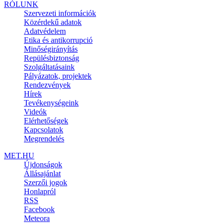
RÓLUNK
Szervezeti információk
Közérdekű adatok
Adatvédelem
Etika és antikorrupció
Minőségirányítás
Repülésbiztonság
Szolgáltatásaink
Pályázatok, projektek
Rendezvények
Hírek
Tevékenységeink
Videók
Elérhetőségek
Kapcsolatok
Megrendelés
MET.HU
Újdonságok
Állásajánlat
Szerzői jogok
Honlapról
RSS
Facebook
Meteora