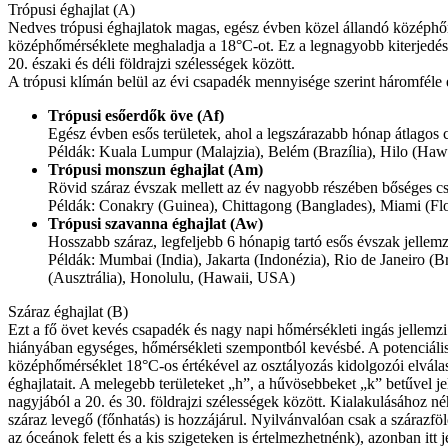
Trópusi éghajlat (A)
Nedves trópusi éghajlatok magas, egész évben közel állandó középhő
középhőmérséklete meghaladja a 18°C-ot. Ez a legnagyobb kiterjedésű
20. északi és déli földrajzi szélességek között.
A trópusi klímán belül az évi csapadék mennyisége szerint háromféle é
Trópusi esőerdők öve (Af)
Egész évben esős területek, ahol a legszárazabb hónap átlagos 
Példák: Kuala Lumpur (Malajzia), Belém (Brazília), Hilo (Haw
Trópusi monszun éghajlat (Am)
Rövid száraz évszak mellett az év nagyobb részében bőséges csa
Példák: Conakry (Guinea), Chittagong (Banglades), Miami (Flo
Trópusi szavanna éghajlat (Aw)
Hosszabb száraz, legfeljebb 6 hónapig tartó esős évszak jellemzi 
Példák: Mumbai (India), Jakarta (Indonézia), Rio de Janeiro (B
(Ausztrália), Honolulu, (Hawaii, USA)
Száraz éghajlat (B)
Ezt a fő övet kevés csapadék és nagy napi hőmérsékleti ingás jellemz
hiányában egységes, hőmérsékleti szempontból kevésbé. A potenciális
középhőmérséklet 18°C-os értékével az osztályozás kidolgozói elválas
éghajlatait. A melegebb területeket „h”, a hűvösebbeket „k” betűvel je
nagyjából a 20. és 30. földrajzi szélességek között. Kialakulásához
száraz levegő (főnhatás) is hozzájárul. Nyilvánvalóan csak a szárazfö
az óceánok felett és a kis szigeteken is értelmezhetnénk), azonban itt 