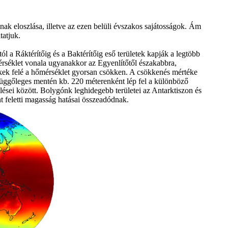
nak eloszlása, illetve az ezen belüli évszakos sajátosságok. Ám
tatjuk.
ól a Ráktérítőig és a Baktérítőig eső területek kapják a legtöbb
rséklet vonala ugyanakkor az Egyenlítőtől északabbra,
idékek felé a hőmérséklet gyorsan csökken. A csökkenés mértéke
ggőleges mentén kb. 220 méterenként lép fel a különböző
lései között. Bolygónk leghidegebb területei az Antarktiszon és
t feletti magasság hatásai összeadódnak.