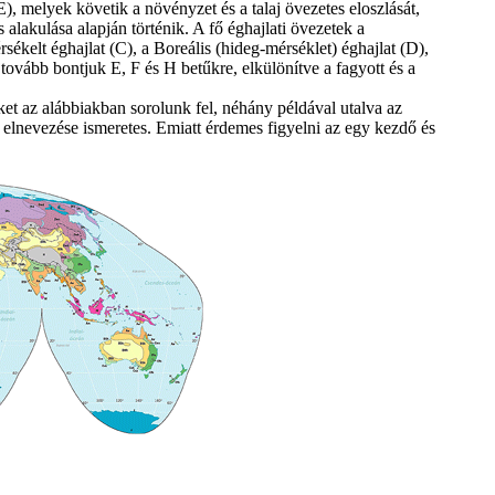
E), melyek követik a növényzet és a talaj övezetes eloszlását,
alakulása alapján történik. A fő éghajlati övezetek a
sékelt éghajlat (C), a Boreális (hideg-mérséklet) éghajlat (D),
 tovább bontjuk E, F és H betűkre, elkülönítve a fagyott és a
ket az alábbiakban sorolunk fel, néhány példával utalva az
 elnevezése ismeretes. Emiatt érdemes figyelni az egy kezdő és