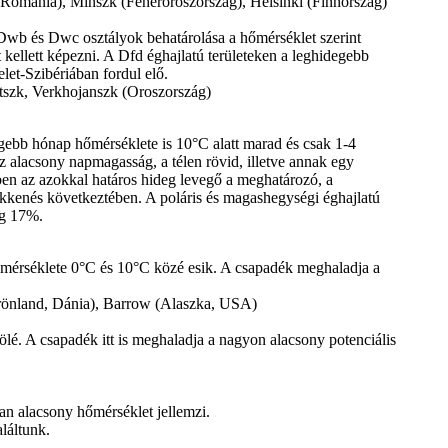
 (Románia), Minszk (Fehéroroszország), Helsinki (Finnország)
 Dwb és Dwc osztályok behatárolása a hőmérséklet szerint
t kellett képezni. A Dfd éghajlatú területeken a leghidegebb
let-Szibériában fordul elő.
utszk, Verkhojanszk (Oroszország)
gebb hónap hőmérséklete is 10°C alatt marad és csak 1-4
z alacsony napmagasság, a télen rövid, illetve annak egy
ben az azokkal határos hideg levegő a meghatározó, a
ökkenés következtében. A poláris és magashegységi éghajlatú
ig 17%.
mérséklete 0°C és 10°C közé esik. A csapadék meghaladja a
Grönland, Dánia), Barrow (Alaszka, USA)
. A csapadék itt is meghaladja a nagyon alacsony potenciális
óan alacsony hőmérséklet jellemzi.
láltunk.