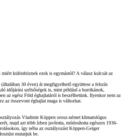
S miért különböznek ezek is egymástól? A válasz kulcsát az
(általában 30 éven) át megfigyelhető együttese a felszín
ló időjárási szélsőségek is, mint például a hurrikánok,
ben az egész Föld éghajlatáról is beszélhetünk. Ilyenkor nem az
z az összevont éghajlat maga is változhat.
i osztályozás Vladimir Köppen orosz-német klimatológus
erét, majd azt több ízben javította, módosította egészen 1936-
orolásokon, így néha az osztályozást Köppen-Geiger
losztást mutatjuk be.