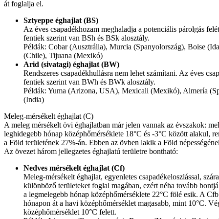
át foglalja el.
Sztyeppe éghajlat (BS)
Az éves csapadékhozam meghaladja a potenciális párolgás felét
fentiek szerint van BSh és BSk alosztály.
Példák: Cobar (Ausztrália), Murcia (Spanyolország), Boise (I
(Chile), Tijuana (Mexikó)
Arid (sivatagi) éghajlat (BW)
Rendszeres csapadékhullásra nem lehet számítani. Az éves csap
fentiek szerint van BWh és BWk alosztály.
Példák: Yuma (Arizona, USA), Mexicali (Mexikó), Almería (Sp
(India)
Meleg-mérsékelt éghajlat (C)
A meleg mérsékelt övi éghajlatban már jelen vannak az évszakok: mel
leghidegebb hónap középhőmérséklete 18°C és -3°C között alakul, ren
a Föld területének 27%-án. Ebben az övben lakik a Föld népességéne
Az övezet három jellegzetes éghajlatú területre bontható:
Nedves mérsékelt éghajlat (Cf)
Meleg-mérsékelt éghajlat, egyenletes csapadékeloszlással, szá
különböző területeket foglal magában, ezért néha tovább bontják
a legmelegebb hónap középhőmérséklete 22°C fölé esik. A Cfb 
hónapon át a havi középhőmérséklet magasabb, mint 10°C. Végü
középhőmérséklet 10°C felett.