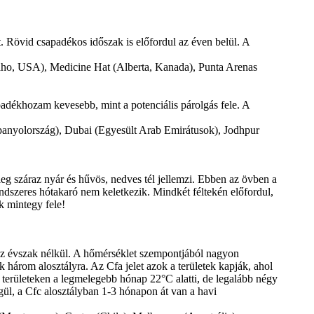
. Rövid csapadékos időszak is előfordul az éven belül. A
daho, USA), Medicine Hat (Alberta, Kanada), Punta Arenas
adékhozam kevesebb, mint a potenciális párolgás fele. A
anyolország), Dubai (Egyesült Arab Emirátusok), Jodhpur
eg száraz nyár és hűvös, nedves tél jellemzi. Ebben az övben a
dszeres hótakaró nem keletkezik. Mindkét féltekén előfordul,
k mintegy fele!
raz évszak nélkül. A hőmérséklet szempontjából nagyon
 három alosztályra. Az Cfa jelet azok a területek kapják, ahol
területeken a legmelegebb hónap 22°C alatti, de legalább négy
l, a Cfc alosztályban 1-3 hónapon át van a havi