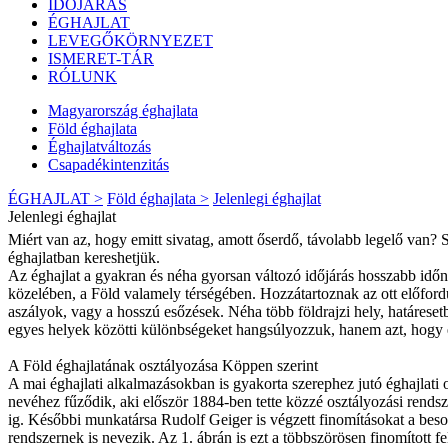
IDŐJÁRÁS
ÉGHAJLAT
LEVEGŐKÖRNYEZET
ISMERET-TÁR
RÓLUNK
Magyarország éghajlata
Föld éghajlata
Éghajlatváltozás
Csapadékintenzitás
ÉGHAJLAT >
Föld éghajlata >
Jelenlegi éghajlat
Jelenlegi éghajlat
Miért van az, hogy emitt sivatag, amott őserdő, távolabb legelő van? 
éghajlatban kereshetjük.
Az éghajlat a gyakran és néha gyorsan változó időjárás hosszabb időn 
közelében, a Föld valamely térségében. Hozzátartoznak az ott előfordu
aszályok, vagy a hosszú esőzések. Néha több földrajzi hely, határeset
egyes helyek közötti különbségeket hangsúlyozzuk, hanem azt, hogy e
A Föld éghajlatának osztályozása Köppen szerint
A mai éghajlati alkalmazásokban is gyakorta szerephez jutó éghajlat
nevéhez fűződik, aki először 1884-ben tette közzé osztályozási rendsz
ig. Későbbi munkatársa Rudolf Geiger is végzett finomításokat a bes
rendszernek is nevezik. Az 1. ábrán is ezt a többszörösen finomított fe