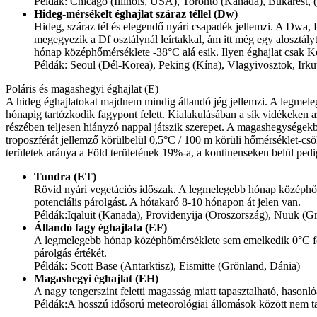
Példák: Chicago (Illinois, USA), Toronto (Kanada), Bukarest,
Hideg-mérsékelt éghajlat száraz téllel (Dw)
Hideg, száraz tél és elegendő nyári csapadék jellemzi. A Dwa,
megegyezik a Df osztálynál leírtakkal, ám itt még egy alosztály
hónap középhőmérséklete -38°C alá esik. Ilyen éghajlat csak Ke
Példák: Seoul (Dél-Korea), Peking (Kína), Vlagyivosztok, Irk
Poláris és magashegyi éghajlat (E)
A hideg éghajlatokat majdnem mindig állandó jég jellemzi. A legmele
hónapig tartózkodik fagypont felett. Kialakulásában a sík vidékeken a
részében teljesen hiányzó nappal játszik szerepet. A magashegységek
troposzférát jellemző körülbelül 0,5°C / 100 m körüli hőmérséklet-cs
területek aránya a Föld területének 19%-a, a kontinenseken belül ped
Tundra (ET)
Rövid nyári vegetációs időszak. A legmelegebb hónap középhő
potenciális párolgást. A hótakaró 8-10 hónapon át jelen van.
Példák:Iqaluit (Kanada), Providenyija (Oroszország), Nuuk (
Állandó fagy éghajlata (EF)
A legmelegebb hónap középhőmérséklete sem emelkedik 0°C fölé
párolgás értékét.
Példák: Scott Base (Antarktisz), Eismitte (Grönland, Dánia)
Magashegyi éghajlat (EH)
A nagy tengerszint feletti magasság miatt tapasztalható, hasonl
Példák:A hosszú idősorú meteorológiai állomások között nem ta