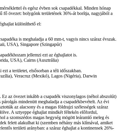
mérséklettel és egész évben sok csapadékkal. Minden hónap
 fő övezet: bolygónk területének 36%-át borítja, nagyjából a
ghajlat különíthető el:
csapadéka is meghaladja a 60 mm-t, vagyis nincs száraz évszak.
aii, USA), Singapore (Szingapúr)
padékhozam jellemzi ezt az éghajlatot is.
rida, USA), Cairns (Ausztrália)
ezt a területet, elsősorban a téli időszakban.
razília), Veracruz (Mexikó), Lagos (Nigéria), Darwin
i. Ez az övezet inkább a csapadék viszonylagos (néhol abszolút)
 párolgás mindenütt meghaladja a csapadékbevételt. Az évi
ztották az alacsony és a magas földrajzi szélességek száraz
lölve. A sztyeppe éghajlat mindkét féltekén előfordul,
 néhol a szomszédos magas hegység mögött leáramló meleg és
ldek felett alakulhat ki (szemben néhány más klímával, amiket
jelentős területi arányban: a száraz éghajlat a kontinensek 26%-