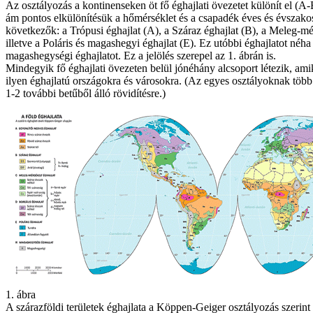
Az osztályozás a kontinenseken öt fő éghajlati övezetet különít el (A-
ám pontos elkülönítésük a hőmérséklet és a csapadék éves és évszakos 
következők: a Trópusi éghajlat (A), a Száraz éghajlat (B), a Meleg-mér
illetve a Poláris és magashegyi éghajlat (E). Ez utóbbi éghajlatot néha
magashegységi éghajlatot. Ez a jelölés szerepel az 1. ábrán is.
Mindegyik fő éghajlati övezeten belül jónéhány alcsoport létezik, ami
ilyen éghajlatú országokra és városokra. (Az egyes osztályoknak több
1-2 további betűből álló rövidítésre.)
1. ábra
A szárazföldi területek éghajlata a Köppen-Geiger osztályozás szerint