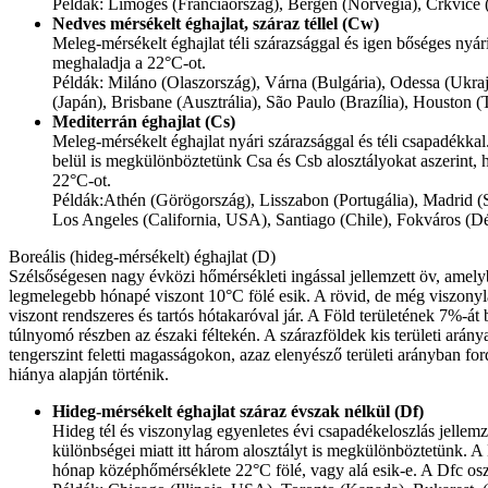
Példák: Limoges (Franciaország), Bergen (Norvégia), Crkvice 
Nedves mérsékelt éghajlat, száraz téllel (Cw)
Meleg-mérsékelt éghajlat téli szárazsággal és igen bőséges ny
meghaladja a 22°C-ot.
Példák: Miláno (Olaszország), Várna (Bulgária), Odessa (Ukraj
(Japán), Brisbane (Ausztrália), São Paulo (Brazília), Houst
Mediterrán éghajlat (Cs)
Meleg-mérsékelt éghajlat nyári szárazsággal és téli csapadékka
belül is megkülönböztetünk Csa és Csb alosztályokat aszerint
22°C-ot.
Példák:Athén (Görögország), Lisszabon (Portugália), Madrid (Sp
Los Angeles (California, USA), Santiago (Chile), Fokváros (Dél
Boreális (hideg-mérsékelt) éghajlat (D)
Szélsőségesen nagy évközi hőmérsékleti ingással jellemzett öv, amel
legmelegebb hónapé viszont 10°C fölé esik. A rövid, de még viszonyla
viszont rendszeres és tartós hótakaróval jár. A Föld területének 7%-át
túlnyomó részben az északi féltekén. A szárazföldek kis területi arány
tengerszint feletti magasságokon, azaz elenyésző területi arányban for
hiánya alapján történik.
Hideg-mérsékelt éghajlat száraz évszak nélkül (Df)
Hideg tél és viszonylag egyenletes évi csapadékeloszlás jellem
különbségei miatt itt három alosztályt is megkülönböztetünk. A
hónap középhőmérséklete 22°C fölé, vagy alá esik-e. A Dfc os