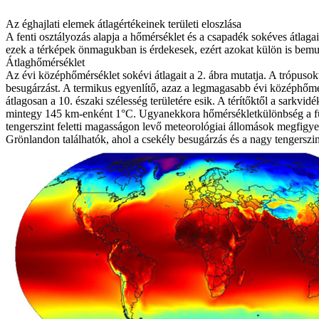
Az éghajlati elemek átlagértékeinek területi eloszlása
A fenti osztályozás alapja a hőmérséklet és a csapadék sokéves átlagai
ezek a térképek önmagukban is érdekesek, ezért azokat külön is bemu
Átlaghőmérséklet
Az évi középhőmérséklet sokévi átlagait a 2. ábra mutatja. A trópusokt
besugárzást. A termikus egyenlítő, azaz a legmagasabb évi középhőmé
átlagosan a 10. északi szélesség területére esik. A térítőktől a sarkv
mintegy 145 km-enként 1°C. Ugyanekkora hőmérsékletkülönbség a fü
tengerszint feletti magasságon levő meteorológiai állomások megfigye
Grönlandon találhatók, ahol a csekély besugárzás és a nagy tengerszin