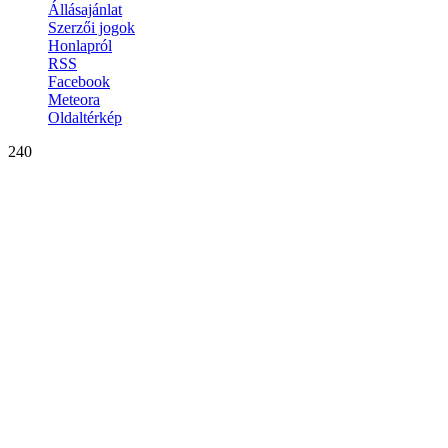
Állásajánlat
Szerzői jogok
Honlapról
RSS
Facebook
Meteora
Oldaltérkép
240