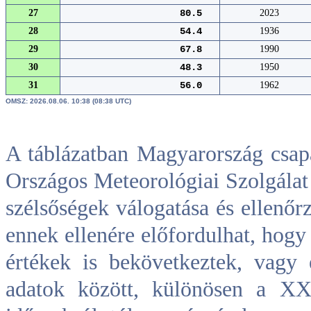
27
80.5
2023
28
54.4
1936
29
67.8
1990
30
48.3
1950
31
56.0
1962
OMSZ: 2026.08.06. 10:38 (08:38 UTC)
A táblázatban Magyarország csap
Országos Meteorológiai Szolgálat 
szélsőségek válogatása és ellenőrz
ennek ellenére előfordulhat, hogy
értékek is bekövetkeztek, vagy 
adatok között, különösen a XX