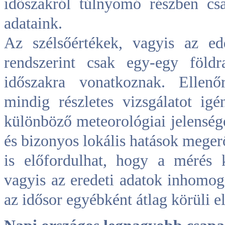
időszakról túlnyomó részben cs
adataink.
Az szélsőértékek, vagyis az e
rendszerint csak egy-egy föld
időszakra vonatkoznak. Ellenő
mindig részletes vizsgálatot ig
különböző meteorológiai jelenség
és bizonyos lokális hatások meg
is előfordulhat, hogy a mérés 
vagyis az eredeti adatok inhomoge
az idősor egyébként átlag körüli e