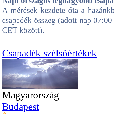
Napi országos legnagyobb csap
A mérések kezdete óta a hazánkb
csapadék összeg (adott nap 07:0
CET között).
Csapadék szélsőértékek
Magyarország
Budapest