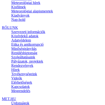
Meteorológiai hírek
Kisfilmek
Meteorológiai alapismeretek
Kiadványok
Nap-hold
RÓLUNK
Szervezeti információk
Közérdekű adatok
Adatvédelem
Etika és antikorrupció
Minőségirányítás
Repülésbiztonság
Szolgáltatásaink
Pályázatok, projektek
Rendezvények
Hírek
Tevékenységeink
Videók
Elérhetőségek
Kapcsolatok
Megrendelés
MET.HU
Újdonságok