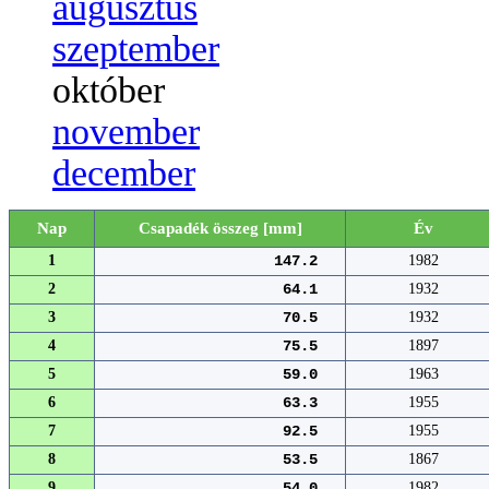
augusztus
szeptember
október
november
december
Nap
Csapadék összeg [mm]
Év
1
147.2
1982
2
64.1
1932
3
70.5
1932
4
75.5
1897
5
59.0
1963
6
63.3
1955
7
92.5
1955
8
53.5
1867
9
54.0
1982