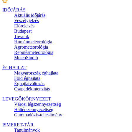
IDŐJÁRÁS
Aktuális
időjárás
Veszélyjelzés
Előrejelzés
Budapest
Tavaink
Humánmeteorológia
Agrometeorológia
Repülésmeteorológia
MeteoStúdió
ÉGHAJLAT
Magyarország éghajlata
Föld éghajlata
Éghajlatváltozás
Csapadékintenzitás
LEVEGŐKÖRNYEZET
Városi légszennyezettség
Háttérszennyezettség
Gammadózis-teljesítmény
ISMERET-TÁR
Tanulmányok