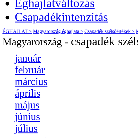
Éghajlatváltozás
Csapadékintenzitás
ÉGHAJLAT >
Magyarország éghajlata >
Csapadék szélsőértékek >
csapadék szél
Magyarország -
január
február
március
április
május
június
július