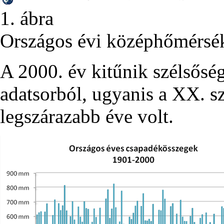
1. ábra
Országos évi középhőmérsé
A 2000. év kitűnik szélsősé
adatsorból, ugyanis a XX. s
legszárazabb éve volt.