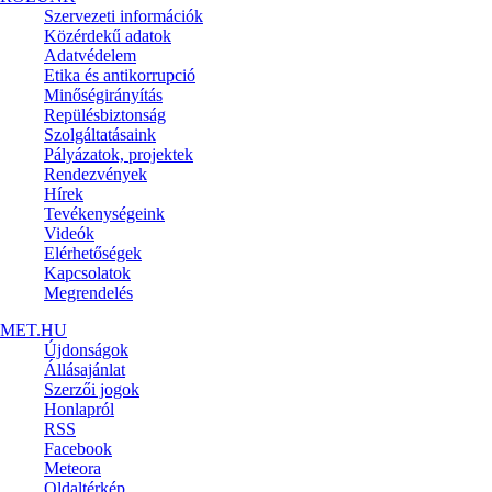
Szervezeti információk
Közérdekű adatok
Adatvédelem
Etika és antikorrupció
Minőségirányítás
Repülésbiztonság
Szolgáltatásaink
Pályázatok, projektek
Rendezvények
Hírek
Tevékenységeink
Videók
Elérhetőségek
Kapcsolatok
Megrendelés
MET.HU
Újdonságok
Állásajánlat
Szerzői jogok
Honlapról
RSS
Facebook
Meteora
Oldaltérkép