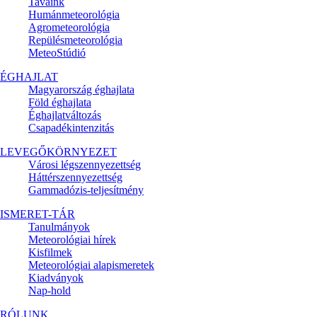
Tavaink
Humánmeteorológia
Agrometeorológia
Repülésmeteorológia
MeteoStúdió
ÉGHAJLAT
Magyarország éghajlata
Föld éghajlata
Éghajlatváltozás
Csapadékintenzitás
LEVEGŐKÖRNYEZET
Városi légszennyezettség
Háttérszennyezettség
Gammadózis-teljesítmény
ISMERET-TÁR
Tanulmányok
Meteorológiai hírek
Kisfilmek
Meteorológiai alapismeretek
Kiadványok
Nap-hold
RÓLUNK