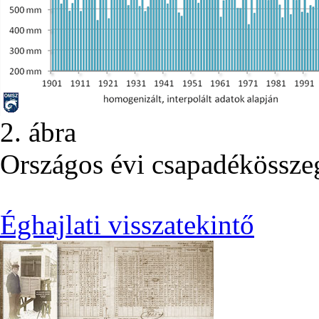
2. ábra
Országos évi csapadékössze
Éghajlati visszatekintő