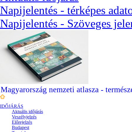
Napijelentés - térképes adat
Napijelentés - Szöveges jele
Magyarország nemzeti atlasza - természe
IDŐJÁRÁS
Aktuális
időjárás
Veszélyjelzés
Előrejelzés
Budapest