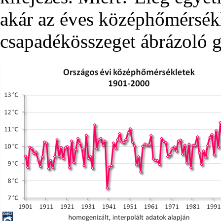
akár az éves középhőmérsékl
csapadékösszeget ábrázoló g