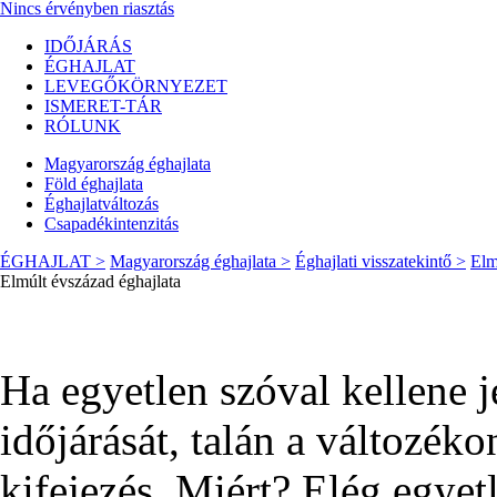
Nincs érvényben riasztás
IDŐJÁRÁS
ÉGHAJLAT
LEVEGŐKÖRNYEZET
ISMERET-TÁR
RÓLUNK
Magyarország éghajlata
Föld éghajlata
Éghajlatváltozás
Csapadékintenzitás
ÉGHAJLAT >
Magyarország éghajlata >
Éghajlati visszatekintő >
Elm
Elmúlt évszázad éghajlata
Ha egyetlen szóval kellene 
időjárását, talán a változék
kifejezés. Miért? Elég egyet