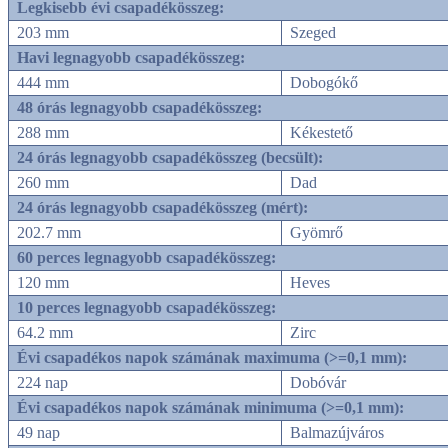
Legkisebb évi csapadékösszeg:
203 mm
Szeged
Havi legnagyobb csapadékösszeg:
444 mm
Dobogókő
48 órás legnagyobb csapadékösszeg:
288 mm
Kékestető
24 órás legnagyobb csapadékösszeg (becsült):
260 mm
Dad
24 órás legnagyobb csapadékösszeg (mért):
202.7 mm
Gyömrő
60 perces legnagyobb csapadékösszeg:
120 mm
Heves
10 perces legnagyobb csapadékösszeg:
64.2 mm
Zirc
Évi csapadékos napok számának maximuma (>=0,1 mm):
224 nap
Dobóvár
Évi csapadékos napok számának minimuma (>=0,1 mm):
49 nap
Balmazújváros