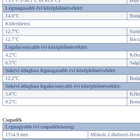
75.1°C (-34.1°C és 41.0°C)
Baja
Legmagasabb évi középhőmérséklet:
14.0°C
Budap
Külterületen:
12.7°C
Szol
12.7°C
Bács
Legalacsonyabb évi középhőmérséklet:
4.2°C
Kéke
6.5°C
Salgó
Sokévi átlagban legmagasabb évi középhőmérséklet:
12.2°C
Budap
Sokévi átlagban legalacsonyabb évi középhőmérséklet:
5.6°C
Kéke
8.2°C
Bors
Csapadék
Legnagyobb évi csapadékösszeg:
1554.9 mm
Miskolc-Lillafüred-Jávor