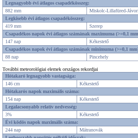
Legnagyobb évi átlagos csapadékösszeg:
882 mm
Miskolc-Lillafüred-Jávor
Legkisebb évi átlagos csapadékösszeg:
419 mm
Szerep
Csapadékos napok évi átlagos számának maximuma (>=0,1 mm
147 nap
Kékestető
Csapadékos napok évi átlagos számának minimuma (>=0,1 mm
88 nap
Pincehely
További meteorológiai elemek országos rekordjai
Hótakaró legnagyobb vastagsága:
146 cm
Kékestető
Hótakarós napok maximális száma:
154 nap
Kékestető
Legalacsonyabb relatív nedvesség:
3%
Kékestető
Évi ködös napok maximális száma:
244 nap
Mátranovák
Leghosszabb napsütés nélküli időszak: