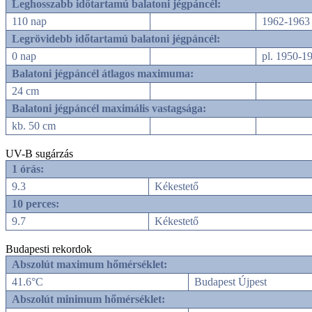
Leghosszabb időtartamú balatoni jégpáncél:
110 nap
1962-1963 
Legrövidebb időtartamú balatoni jégpáncél:
0 nap
pl. 1950-1
Balatoni jégpáncél átlagos maximuma:
24 cm
Balatoni jégpáncél maximális vastagsága:
kb. 50 cm
UV-B sugárzás
1 órás:
9.3
Kékestető
10 perces:
9.7
Kékestető
Budapesti rekordok
Abszolút maximum hőmérséklet:
41.6°C
Budapest Újpest
Abszolút minimum hőmérséklet: