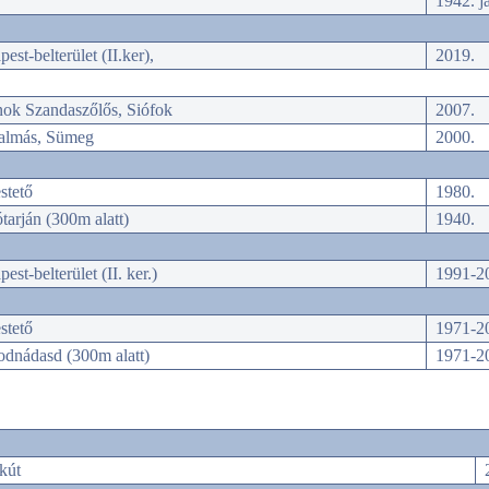
1942. j
est-belterület (II.ker),
2019.
nok Szandaszőlős, Siófok
2007.
almás, Sümeg
2000.
stető
1980.
tarján (300m alatt)
1940.
est-belterület (II. ker.)
1991-2
stető
1971-2
odnádasd (300m alatt)
1971-2
kút