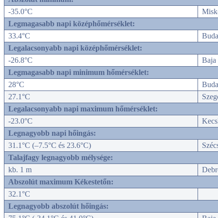
-35.0°C
Misk
Legmagasabb napi középhőmérséklet:
33.4°C
Buda
Legalacsonyabb napi középhőmérséklet:
-26.8°C
Baja
Legmagasabb napi minimum hőmérséklet:
28°C
Buda
27.1°C
Szege
Legalacsonyabb napi maximum hőmérséklet:
-23.0°C
Kecs
Legnagyobb napi hőingás:
31.1°C (
–7.5°C és 23.6°C
)
Széc
Talajfagy legnagyobb mélysége:
kb. 1 m
Debr
Abszolút maximum Kékestetőn:
32.1°C
Legnagyobb abszolút hőingás: