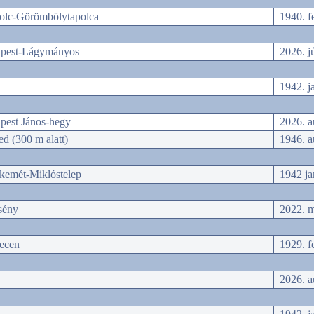
olc-Görömbölytapolca
1940. f
pest-Lágymányos
2026. j
1942. j
pest János-hegy
2026. a
d (300 m alatt)
1946. a
kemét-Miklóstelep
1942 ja
sény
2022. m
ecen
1929. f
2026. a