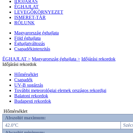
IDŐJÁRÁS
ÉGHAJLAT
LEVEGŐKÖRNYEZET
ISMERET-TÁR
RÓLUNK
Magyarország éghajlata
Föld éghajlata
Éghajlatváltozás
Csapadékintenzitás
ÉGHAJLAT >
Magyarország éghajlata >
Időjárási rekordok
Időjárási rekordok
Hőmérséklet
Csapadék
UV-B sugárzás
További meteorológiai elemek országos rekordjai
Balatoni rekordok
Budapesti rekordok
Hőmérséklet
Abszolút maximum:
42.0°C
Széc
Abszolút minimum: