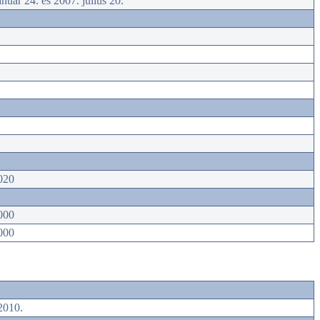
anuár 24. és 2007. július 20.
020
000
000
2010.