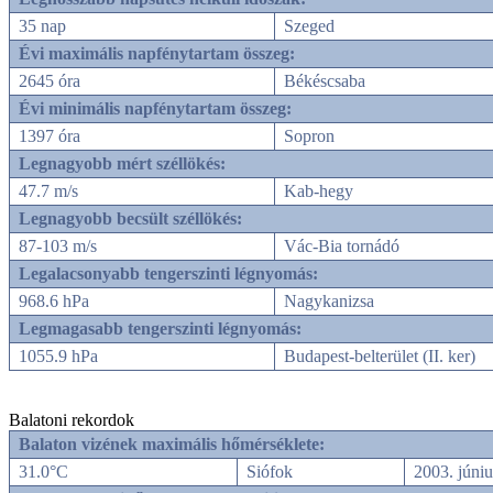
35 nap
Szeged
Évi maximális napfénytartam összeg:
2645 óra
Békéscsaba
Évi minimális napfénytartam összeg:
1397 óra
Sopron
Legnagyobb mért széllökés:
47.7 m/s
Kab-hegy
Legnagyobb becsült széllökés:
87-103 m/s
Vác-Bia tornádó
Legalacsonyabb tengerszinti légnyomás:
968.6 hPa
Nagykanizsa
Legmagasabb tengerszinti légnyomás:
1055.9 hPa
Budapest-belterület (II. ker)
Balatoni rekordok
Balaton vizének maximális hőmérséklete:
31.0°C
Siófok
2003. júniu