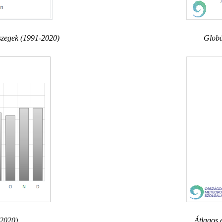
szegek (1991-2020)
Globá
-2020)
Átlagos 