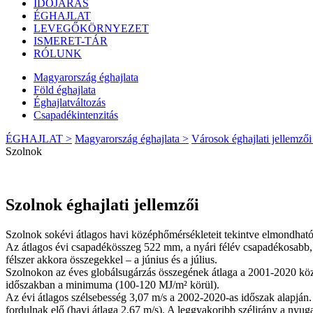
IDŐJÁRÁS
ÉGHAJLAT
LEVEGŐKÖRNYEZET
ISMERET-TÁR
RÓLUNK
Magyarország éghajlata
Föld éghajlata
Éghajlatváltozás
Csapadékintenzitás
ÉGHAJLAT >
Magyarország éghajlata >
Városok éghajlati jellemzői
Szolnok
Szolnok éghajlati jellemzői
Szolnok sokévi átlagos havi középhőmérsékleteit tekintve elmondható
Az átlagos évi csapadékösszeg 522 mm, a nyári félév csapadékosabb, 
félszer akkora összegekkel – a június és a július.
Szolnokon az éves globálsugárzás összegének átlaga a 2001-2020 köz
időszakban a minimuma (100-120 MJ/m² körül).
Az évi átlagos szélsebesség 3,07 m/s a 2002-2020-as időszak alapján.
fordulnak elő (havi átlaga 2,67 m/s). A leggyakoribb szélirány a nyug