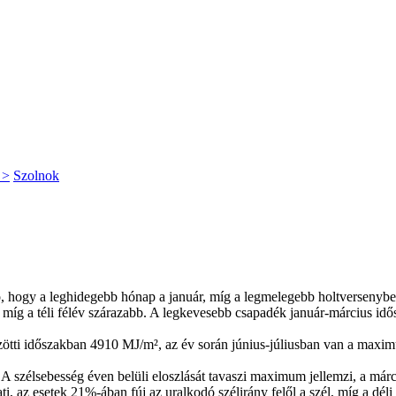
 >
Szolnok
, hogy a leghidegebb hónap a január, míg a legmelegebb holtversenyben
míg a téli félév szárazabb. A legkevesebb csapadék január-március idő
ötti időszakban 4910 MJ/m², az év során június-júliusban van a maxi
 A szélsebesség éven belüli eloszlását tavaszi maximum jellemzi, a márc
ati, az esetek 21%-ában fúj az uralkodó szélirány felől a szél, míg a d