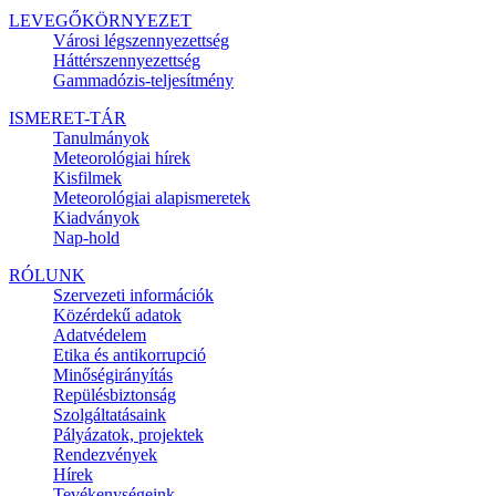
LEVEGŐKÖRNYEZET
Városi légszennyezettség
Háttérszennyezettség
Gammadózis-teljesítmény
ISMERET-TÁR
Tanulmányok
Meteorológiai hírek
Kisfilmek
Meteorológiai alapismeretek
Kiadványok
Nap-hold
RÓLUNK
Szervezeti információk
Közérdekű adatok
Adatvédelem
Etika és antikorrupció
Minőségirányítás
Repülésbiztonság
Szolgáltatásaink
Pályázatok, projektek
Rendezvények
Hírek
Tevékenységeink