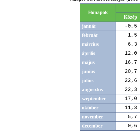
Hónapok
Közép
január
-0,5
február
1,5
március
6,3
április
12,0
május
16,7
június
20,7
július
22,6
augusztus
22,3
szeptember
17,0
október
11,3
november
5,7
december
0,6