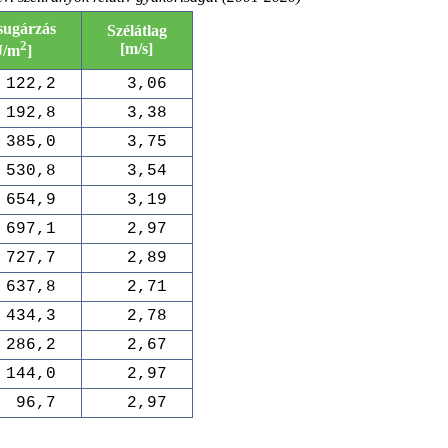
sugárzás
Szélátlag
2
[m/s]
J/m
]
122,2
3,06
192,8
3,38
385,0
3,75
530,8
3,54
654,9
3,19
697,1
2,97
727,7
2,89
637,8
2,71
434,3
2,78
286,2
2,67
144,0
2,97
96,7
2,97