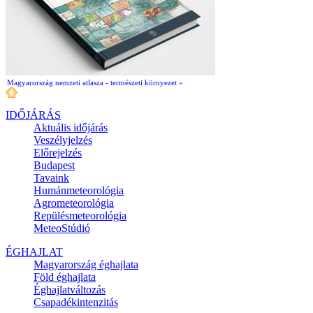
Magyarország nemzeti atlasza - természeti környezet »
IDŐJÁRÁS
Aktuális
időjárás
Veszélyjelzés
Előrejelzés
Budapest
Tavaink
Humánmeteorológia
Agrometeorológia
Repülésmeteorológia
MeteoStúdió
ÉGHAJLAT
Magyarország éghajlata
Föld éghajlata
Éghajlatváltozás
Csapadékintenzitás