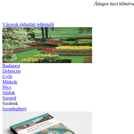
Átlagos havi hőmérsé
Városok éghajlati jellemzői
Budapest
Debrecen
Győr
Miskolc
Pécs
Siófok
Szeged
Szolnok
Szombathely