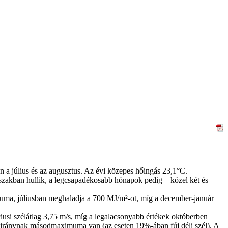
 a július és az augusztus. Az évi közepes hőingás 23,1°C.
szakban hullik, a legcsapadékosabb hónapok pedig – közel két és
muma, júliusban meghaladja a 700 MJ/m²-ot, míg a december-január
iusi szélátlag 3,75 m/s, míg a legalacsonyabb értékek októberben
éli iránynak másodmaximuma van (az eseten 19%-ában fúj déli szél). A