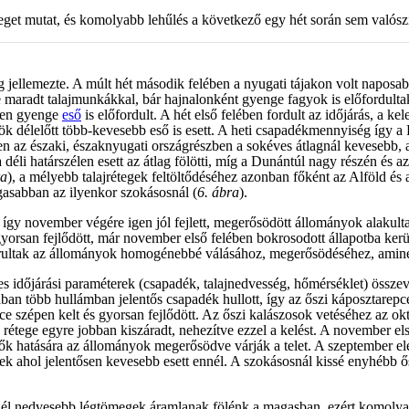
elleget mutat, és komolyabb lehűlés a következő egy hét során sem valósz
ég jellemezte. A múlt hét második felében a nyugati tájakon volt naposa
zre maradt talajmunkákkal, bár hajnalonként gyenge fagyok is előfordult
eten gyenge
eső
is előfordult. A hét első felében fordult az időjárás, a ke
ök délelőtt több-kevesebb eső is esett. A heti csapadékmennyiség így a
 az északi, északnyugati országrészben a sokéves átlagnál kevesebb, a
déli határszélen esett az átlag fölötti, míg a Dunántúl nagy részén és a
ra
), a mélyebb talajrétegek feltöltődéséhez azonban főként az Alföld és
gasabban az ilyenkor szokásosnál (
6. ábra
).
 így november végére igen jól fejlett, megerősödött állományok alakult
gyorsan fejlődött, már november első felében bokrosodott állapotba kerü
járultak az állományok homogénebbé válásához, megerősödéséhez, amin
ges időjárási paraméterek (csapadék, talajnedvesség, hőmérséklet) össze
ban több hullámban jelentős csapadék hullott, így az őszi káposztarepce
pce szépen kelt és gyorsan fejlődött. Az őszi kalászosok vetéséhez az ok
ő rétege egyre jobban kiszáradt, nehezítve ezzel a kelést. A november e
sők hatására az állományok megerősödve várják a telet. A szeptember el
letek ahol jelentősen kevesebb esett ennél. A szokásosnál kissé enyhéb
inél nedvesebb légtömegek áramlanak fölénk a magasban, ezért komolyab