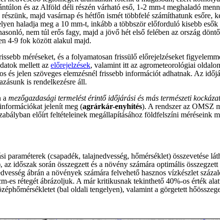
ántúlon és az Alföld déli részén várható eső, 1-2 mm-t meghaladó menn
részünk, majd vasárnap és hétfőn ismét többfelé számíthatunk esőre, ke
en haladja meg a 10 mm-t, inkább a többször előforduló kisebb esők l
 hasonló, nem túl erős fagy, majd a jövő hét első felében az ország dön
n 4-9 fok között alakul majd.
issebb méréseket, és a folyamatosan frissülő előrejelzéseket figyelemm
datok mellett az
előrejelzések
, valamint itt az agrometeorológiai oldalo
os és jelen szöveges elemzésnél frissebb információt adhatnak. Az időjá
zásunk is rendelkezésre áll.
n a
mezőgazdasági termelést érintő időjárási és más természeti kockázat
nformációkat jelenít meg (
agrárkár-enyhítés
). A rendszer az OMSZ m
bályban előírt feltételeinek megállapításához földfelszíni méréseink me
rási paraméterek (csapadék, talajnedvesség, hőmérséklet) összevetése lá
 az időszak során összegzett és a növény számára optimális összegzett cs
ajnedvesség ábrán a növények számára felvehető hasznos vízkészlet szá
m-es rétegét ábrázoljuk. A már kritikusnak tekinthető 40%-os érték alat
éphőmérsékletet (bal oldali tengelyen), valamint a görgetett hőösszeget