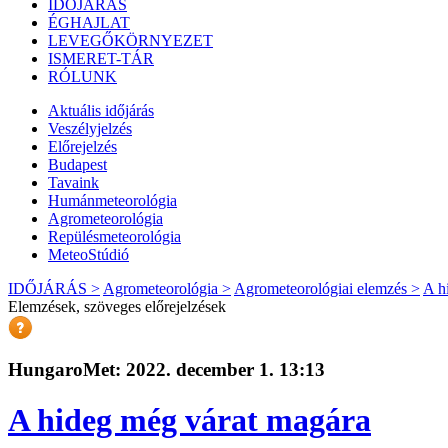
IDŐJÁRÁS
ÉGHAJLAT
LEVEGŐKÖRNYEZET
ISMERET-TÁR
RÓLUNK
Aktuális
időjárás
Veszélyjelzés
Előrejelzés
Budapest
Tavaink
Humánmeteorológia
Agrometeorológia
Repülésmeteorológia
MeteoStúdió
IDŐJÁRÁS >
Agrometeorológia >
Agrometeorológiai elemzés >
A h
Elemzések, szöveges előrejelzések
HungaroMet: 2022. december 1. 13:13
A hideg még várat magára