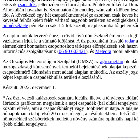
érkezik
csapadék
, jellemzően eső formájában. Pénteken főként a Dun
Alpokalján havazhat is. Szombaton átmenetileg szárazabb időben lesz 
idő. A következő egy hét csapadékmennyisége azonban csak kevés hely
kevésbé felhős keleti felén várható nagyobb területen az eddigiekhez
hőmérséklete
pénteken csak 1-5 fok között, majd szombattól jellemzőe
A napi munkák tervezéséhez, a rövid távú döntéseknél érdemes a legfr
vázlatosan írjuk le a várható időjárást. A tíz percenként frissülő
radar
a
elemenkénti bontásban csoportosított térképes előrejelzések sok haszn
információs szolgáltatásunk (
06 90 603421
), és
Meteora
mobil alkalma
Az Országos Meteorológiai Szolgálat (OMSZ) az
agro.met.hu
oldalá
mezőgazdasági káresemények termelői bejelentésének alapját képező i
csapadékmérő állomásán mért adatai alapján működik. Az aszály jogsza
képet kapunk a csapadékhullás területi eloszlásáról.
Készült: 2022. december 1.
* Az őszi vetésű kalászosok számára ideális, illetve a tényleges időjá
ábrázoló grafikonon megjelenik a napi csapadék (bal oldali tengelyen),
közötti eltérés, ami a csapadékhiányt vagy -többletet mutatja. A tal
hónapokban a talaj felső 20 cm-es rétegét, a későbbiekben a felső 50 c
hőmérsékleti szélsőértékek mellett a növény számára optimális napi köz
(jobb oldali tengelyen).