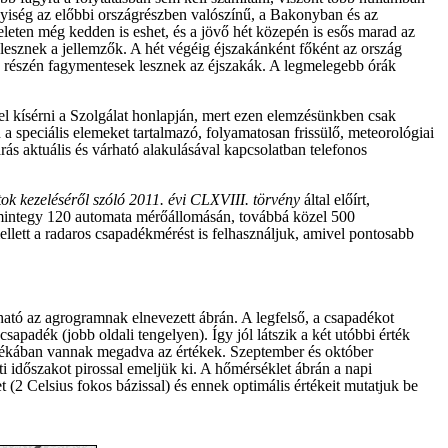
yiség az előbbi országrészben valószínű, a Bakonyban és az
leten még kedden is eshet, és a jövő hét közepén is esős marad az
esznek a jellemzők. A hét végéig éjszakánként főként az ország
tő részén fagymentesek lesznek az éjszakák. A legmelegebb órák
el kísérni a Szolgálat honlapján, mert ezen elemzésünkben csak
n a speciális elemeket tartalmazó, folyamatosan frissülő, meteorológiai
rás aktuális és várható alakulásával kapcsolatban telefonos
ok kezeléséről szóló 2011. évi CLXVIII. törvény
által előírt,
integy 120 automata mérőállomásán, továbbá közel 500
llett a radaros csapadékmérést is felhasználjuk, amivel pontosabb
tható az agrogramnak elnevezett ábrán. A legfelső, a csapadékot
apadék (jobb oldali tengelyen). Így jól látszik a két utóbbi érték
zalékában vannak megadva az értékek. Szeptember és október
ti időszakot pirossal emeljük ki. A hőmérséklet ábrán a napi
 (2 Celsius fokos bázissal) és ennek optimális értékeit mutatjuk be