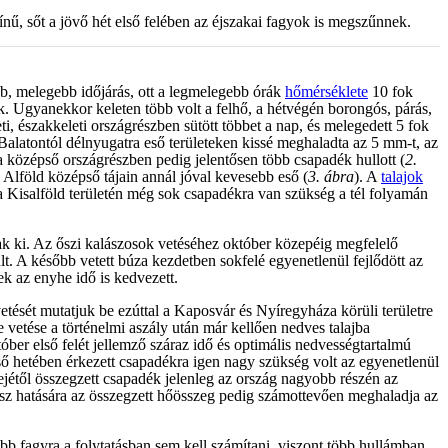
ínű, sőt a jövő hét első felében az éjszakai fagyok is megszűnnek.
bb, melegebb időjárás, ott a legmelegebb órák
hőmérséklete
10 fok
ak. Ugyanekkor keleten több volt a felhő, a hétvégén borongós, párás,
leti, északkeleti országrészben sütött többet a nap, és melegedett 5 fok
 Balatontól délnyugatra eső területeken kissé meghaladta az 5 mm-t, az
 középső országrészben pedig jelentősen több csapadék hullott (
2.
z Alföld középső tájain annál jóval kevesebb eső (
3. ábra
). A
talajok
 a Kisalföld területén még sok csapadékra van szükség a tél folyamán
ak ki. Az őszi kalászosok vetéséhez október közepéig megfelelő
lt. A később vetett búza kezdetben sokfelé egyenetlenül fejlődött az
ek az enyhe idő is kedvezett.
vetését mutatjuk be ezúttal a Kaposvár és Nyíregyháza körüli területre
 vetése a történelmi aszály után már kellően nedves talajba
tóber első felét jellemző száraz idő és optimális nedvességtartalmú
lső hetében érkezett csapadékra igen nagy szükség volt az egyenetlenül
ejétől összegzett csapadék jelenleg az ország nagyobb részén az
b ősz hatására az összegzett hőösszeg pedig számottevően meghaladja az
b fagyra a folytatásban sem kell számítani, viszont több hullámban