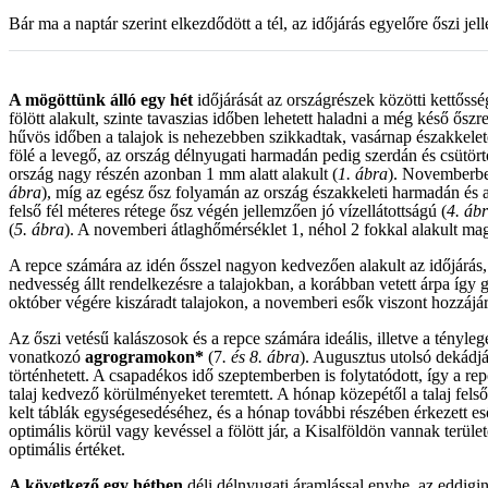
Bár ma a naptár szerint elkezdődött a tél, az időjárás egyelőre őszi j
A mögöttünk álló egy hét
időjárását az országrészek közötti kettőss
fölött alakult, szinte tavaszias időben lehetett haladni a még késő ős
hűvös időben a talajok is nehezebben szikkadtak, vasárnap északkel
fölé a levegő, az ország délnyugati harmadán pedig szerdán és csütört
ország nagy részén azonban 1 mm alatt alakult (
1. ábra
). Novemberben
ábra
), míg az egész ősz folyamán az ország északkeleti harmadán és a 
felső fél méteres rétege ősz végén jellemzően jó vízellátottságú (
4. áb
(
5. ábra
). A novemberi átlaghőmérséklet 1, néhol 2 fokkal alakult ma
A repce számára az idén ősszel nagyon kedvezően alakult az időjárás,
nedvesség állt rendelkezésre a talajokban, a korábban vetett árpa így 
október végére kiszáradt talajokon, a novemberi esők viszont hozzá
Az őszi vetésű kalászosok és a repce számára ideális, illetve a tényle
vonatkozó
agrogramokon*
(7
. és 8. ábra
). Augusztus utolsó dekádjá
történhetett. A csapadékos idő szeptemberben is folytatódott, így a re
talaj kedvező körülményeket teremtett. A hónap közepétől a talaj fels
kelt táblák egységesedéséhez, és a hónap további részében érkezett e
optimális körül vagy kevéssel a fölött jár, a Kisalföldön vannak terü
optimális értéket.
A következő egy hétben
déli,délnyugati áramlással enyhe, az eddig