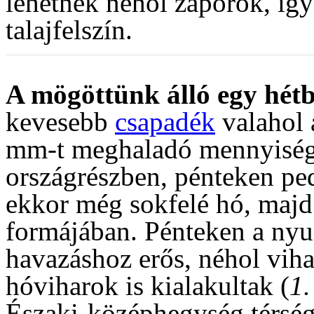
lehetnek néhol záporok, így
talajfelszín.
A mögöttünk álló egy hét
kevesebb
csapadék
valahol 
mm-t meghaladó mennyiség 
országrészben, pénteken pe
ekkor még sokfelé hó, majd
formájában. Pénteken a nyu
havazáshoz erős, néhol vihar
hóviharok is kialakultak (
1.
Északi-középhegység térségé