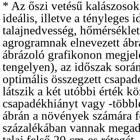
* Az őszi vetésű kalászosok
ideális, illetve a tényleges
talajnedvesség, hőmérséklet
agrogramnak elnevezett ábrá
ábrázoló grafikonon megjele
tengelyen), az időszak sorá
optimális összegzett csapadé
látszik a két utóbbi érték kö
csapadékhiányt vagy -többle
ábrán a növények számára f
százalékában vannak megad
talaj felső 20 cm-es rétegét