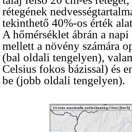
rétegének nedvességtartalmá
tekinthető 40%-os érték alat
A hőmérséklet ábrán a napi 
mellett a növény számára o
(bal oldali tengelyen), vala
Celsius fokos bázissal) és e
be (jobb oldali tengelyen).