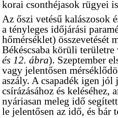
korai csonthéjasok rügyei i
Az őszi vetésű kalászosok és
a tényleges időjárási param
hőmérséklet) összevetését m
Békéscsaba körüli területr
és 12. ábra
). Szeptember el
vagy jelentősen mérséklődöt
aszály. A csapadék igen jól j
csírázásához és keléséhez, a
nyáriasan meleg idő segítet
le jelentősen az idő, és bár