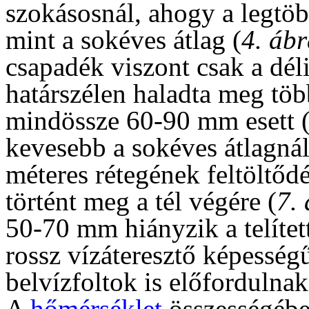
szokásosnál, ahogy a legtöb
mint a sokéves átlag (
4. áb
csapadék viszont csak a déli
határszélen haladta meg töb
mindössze 60-90 mm esett 
kevesebb a sokéves átlagnál
méteres rétegének feltöltőd
történt meg a tél végére (
7.
50-70 mm hiányzik a telítet
rossz vízáteresztő képesség
belvízfoltok is előfordulnak
A
hőmérséklet
összességébe