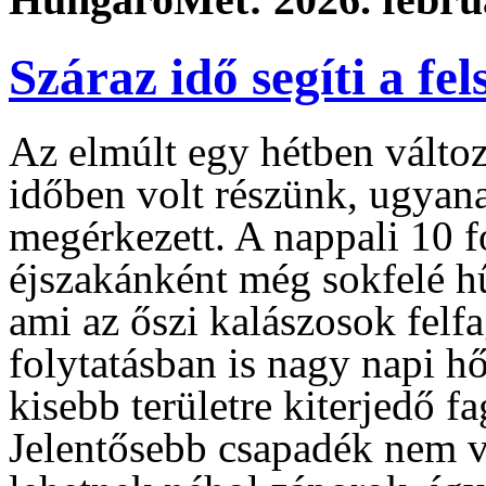
Száraz idő segíti a fe
Az elmúlt egy hétben válto
időben volt részünk, ugyanak
megérkezett. A nappali 10 fo
éjszakánként még sokfelé hű
ami az őszi kalászosok felfa
folytatásban is nagy napi h
kisebb területre kiterjedő f
Jelentősebb csapadék nem v