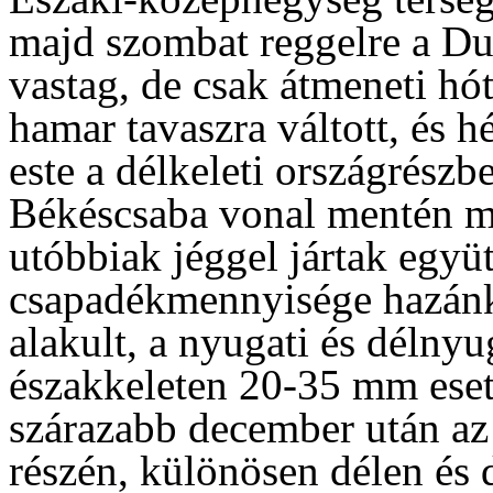
majd szombat reggelre a Dun
vastag, de csak átmeneti hó
hamar tavaszra váltott, és 
este a délkeleti országrész
Békéscsaba vonal mentén má
utóbbiak jéggel jártak együt
csapadékmennyisége hazánk
alakult, a nyugati és délny
északkeleten 20-35 mm eset
szárazabb december után az 
részén, különösen délen és 