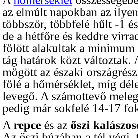
az elmúlt napokban az ilye
többször, többfelé hűlt -1 é
de a hétfőre és keddre virr
fölött alakultak a minimum
tág határok közt változtak.
mögött az északi országrész
fölé a hőmérséklet, míg dél
levegő. A számottevő meleg
pedig már sokfelé 14-17 fo
A
repce
és az
őszi kalászo
Az őszi búzában a tél végi, 