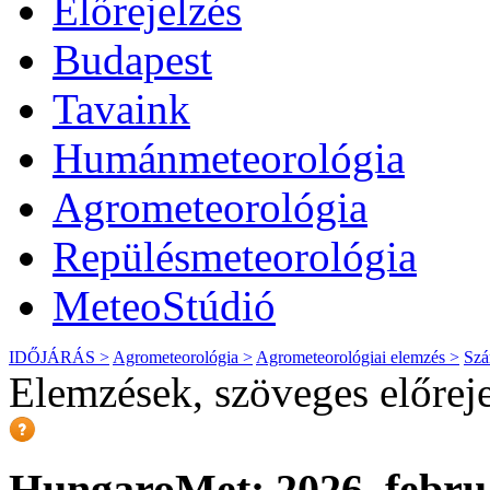
Előrejelzés
Budapest
Tavaink
Humánmeteorológia
Agrometeorológia
Repülésmeteorológia
MeteoStúdió
IDŐJÁRÁS >
Agrometeorológia >
Agrometeorológiai elemzés >
Szá
Elemzések, szöveges előrej
HungaroMet: 2026. februá