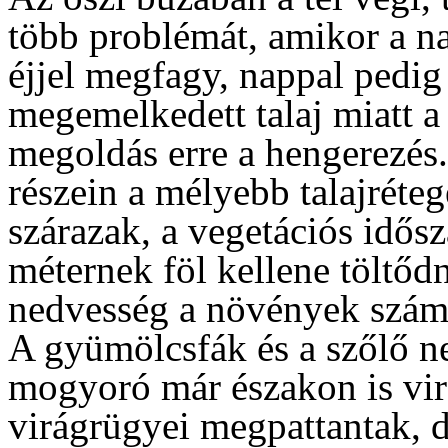
több problémát, amikor a n
éjjel megfagy, nappal pedig
megemelkedett talaj miatt a
megoldás erre a hengerezés.
részein a mélyebb talajréteg
szárazak, a vegetációs idős
méternek föl kellene töltőd
nedvesség a növények szám
A gyümölcsfák és a szőlő ne
mogyoró már északon is vir
virágrügyei megpattantak, d