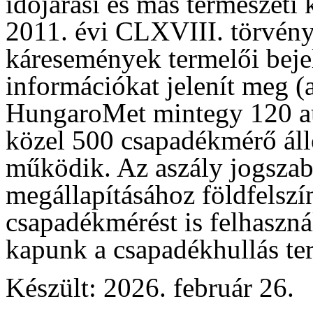
időjárási és más természeti
2011. évi CLXVIII. törvény 
káresemények termelői beje
információkat jelenít meg (a
HungaroMet mintegy 120 a
közel 500 csapadékmérő áll
működik. Az aszály jogszabá
megállapításához földfelszí
csapadékmérést is felhaszná
kapunk a csapadékhullás terü
Készült: 2026. február 26.