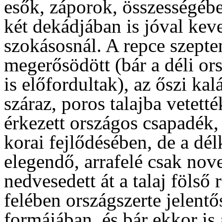
esők, záporok, összességéb
két dekádjában is jóval kev
szokásosnál. A repce szept
megerősödött (bár a déli or
is előfordultak), az őszi ka
száraz, poros talajba vetet
érkezett országos csapadék,
korai fejlődésében, de a dél
elegendő, arrafelé csak no
nedvesedett át a talaj föls
felében országszerte jelentő
formájában, és bár ekkor is 