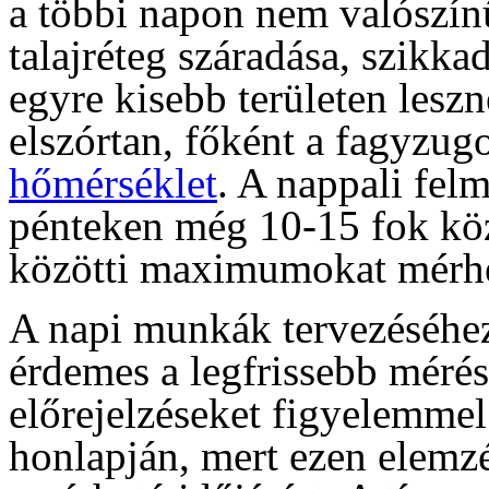
a többi napon nem valószí
talajréteg száradása, szikka
egyre kisebb területen lesz
elszórtan, főként a fagyzug
hőmérséklet
. A nappali fel
pénteken még 10-15 fok köz
közötti maximumokat mér
A napi munkák tervezéséhez
érdemes a legfrissebb mérés
előrejelzéseket figyelemme
honlapján, mert ezen elemzé