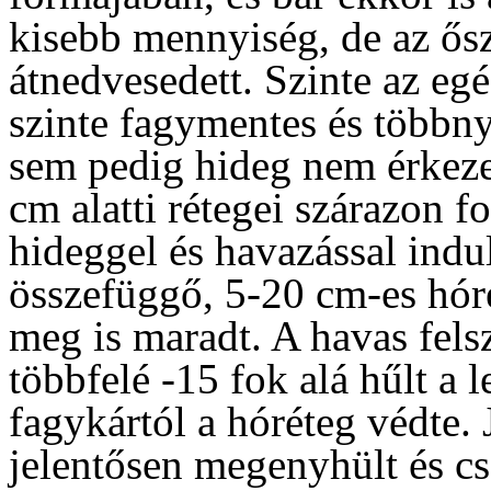
kisebb mennyiség, de az ősz
átnedvesedett. Szinte az eg
szinte fagymentes és többny
sem pedig hideg nem érkezet
cm alatti rétegei szárazon f
hideggel és havazással indul
összefüggő, 5-20 cm-es hóré
meg is maradt. A havas fels
többfelé -15 fok alá hűlt a 
fagykártól a hóréteg védte. 
jelentősen megenyhült és cs