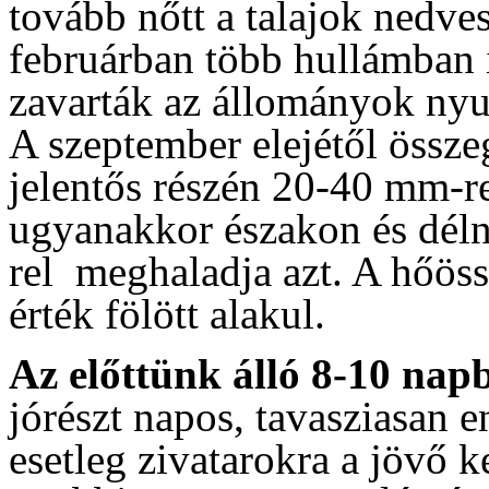
tovább nőtt a talajok nedve
februárban több hullámban 
zavarták az állományok nyu
A szeptember elejétől össz
jelentős részén 20-40 mm-re
ugyanakkor északon és dél
rel meghaladja azt. A hőöss
érték fölött alakul.
Az előttünk álló 8-10 na
jórészt napos, tavasziasan e
esetleg zivatarokra a jövő k