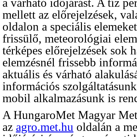
a várható időjárást. A tíz p
mellett az előrejelzések, va
oldalon a speciális elemeke
frissülő, meteorológiai ele
térképes előrejelzések sok 
elemzésnél frissebb informá
aktuális és várható alakulás
információs szolgáltatásun
mobil alkalmazásunk is rend
A HungaroMet Magyar Meteo
az
agro.met.hu
oldalán a me