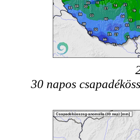
30 napos csapadéköss