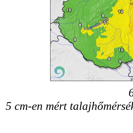
5 cm-en mért talajhőmérsék