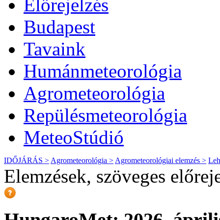
Előrejelzés
Budapest
Tavaink
Humánmeteorológia
Agrometeorológia
Repülésmeteorológia
MeteoStúdió
IDŐJÁRÁS >
Agrometeorológia >
Agrometeorológiai elemzés >
Leh
Elemzések, szöveges előrej
HungaroMet: 2026. április