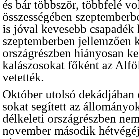
és bár többször, többfelé vo
összességében szeptemberbe
is jóval kevesebb csapadék 
szeptemberben jellemzően k
országrészben hiányosan kelt
kalászosokat főként az Alfö
vetették.
Október utolsó dekádjában 
sokat segített az állományok
délkeleti országrészben nem 
november második hétvégéjén