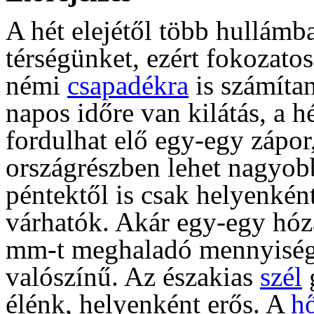
A hét elejétől több hullámb
térségünket, ezért fokozatos
némi
csapadékra
is számítan
napos időre van kilátás, a 
fordulhat elő egy-egy zápor
országrészben lehet nagyob
péntektől is csak helyenkén
várhatók. Akár egy-egy hóz
mm-t meghaladó mennyiség 
valószínű. Az északias
szél
g
élénk, helyenként erős. A
h