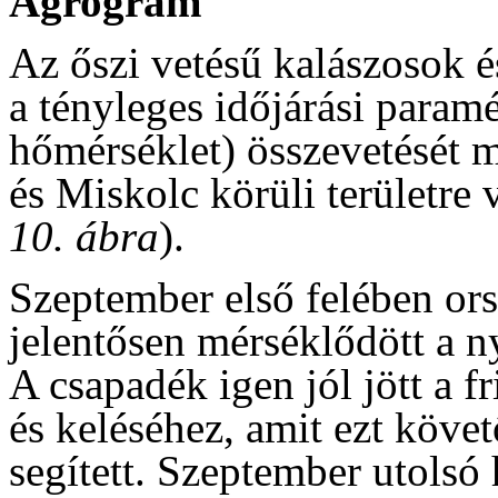
Agrogram
Az őszi vetésű kalászosok és
a tényleges időjárási param
hőmérséklet) összevetését m
és Miskolc körüli területr
10. ábra
).
Szeptember első felében or
jelentősen mérséklődött a n
A csapadék igen jól jött a fr
és keléséhez, amit ezt köve
segített. Szeptember utolsó 