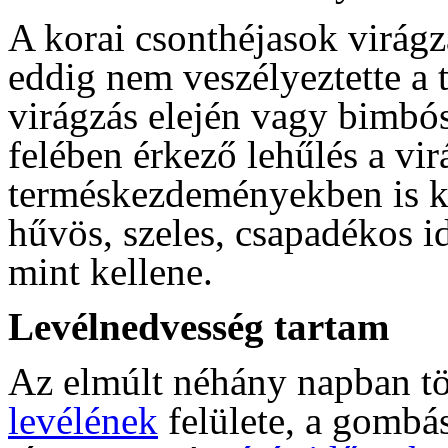
A korai csonthéjasok virágz
eddig nem veszélyeztette a 
virágzás elején vagy bimbós
felében érkező lehűlés a vi
terméskezdeményekben is ká
hűvös, szeles, csapadékos 
mint kellene.
Levélnedvesség tartam
Az elmúlt néhány napban tö
levélének
felülete, a gombá