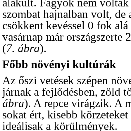
alakult. Fagyok nem voltak
szombat hajnalban volt, de
csökkent kevéssel 0 fok al
vasárnap már országszerte 2
(
7. ábra
).
Főbb növényi kultúrák
Az őszi vetések szépen növ
járnak a fejlődésben, zöld 
ábra
). A repce virágzik. A
sokat ért, kisebb körzeteket
ideálisak a körülmények.