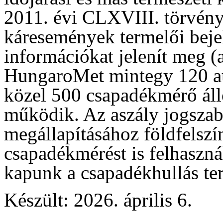
2011. évi CLXVIII. törvény 
káresemények termelői beje
információkat jelenít meg (a
HungaroMet mintegy 120 a
közel 500 csapadékmérő áll
működik. Az aszály jogszabá
megállapításához földfelszí
csapadékmérést is felhaszná
kapunk a csapadékhullás terü
Készült: 2026. április 6.