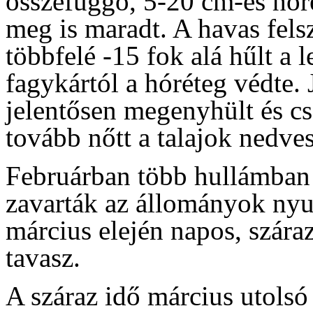
összefüggő, 5-20 cm-es hóré
meg is maradt. A havas fels
többfelé -15 fok alá hűlt a 
fagykártól a hóréteg védte. 
jelentősen megenyhült és cs
tovább nőtt a talajok nedve
Februárban több hullámban 
zavarták az állományok nyu
március elején napos, szára
tavasz.
A száraz idő március utolsó h