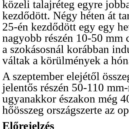
közeli talajréteg egyre jobb
kezdődött. Négy héten át tar
25-én kezdődött egy egy het
nagyobb részén 10-50 mm cs
a szokásosnál korábban indu
váltak a körülmények a hón
A szeptember elejétől össz
jelentős részén 50-110 mm-r
ugyanakkor északon még 40
hőösszeg országszerte az opt
Előrejelzés