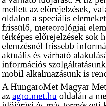
mellett az előrejelzések, va
oldalon a speciális elemeke
frissülő, meteorológiai ele
térképes előrejelzések sok 
elemzésnél frissebb informá
aktuális és várható alakulás
információs szolgáltatásun
mobil alkalmazásunk is rend
A HungaroMet Magyar Meteo
az
agro.met.hu
oldalán a me
időjárási és más természeti