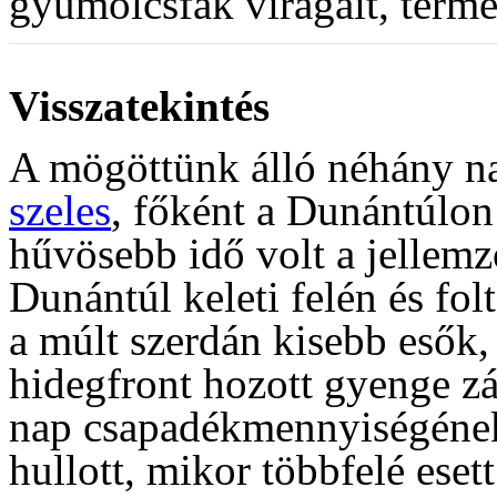
gyümölcsfák virágait, term
Visszatekintés
A mögöttünk álló néhány na
szeles
, főként a Dunántúlon
hűvösebb idő volt a jellem
Dunántúl keleti felén és fo
a múlt szerdán kisebb esők,
hidegfront hozott gyenge zá
nap csapadékmennyiségének
hullott, mikor többfelé ese