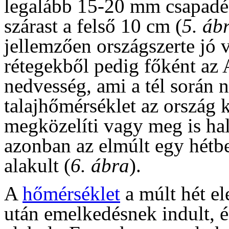
legalább 15-20 mm csapadék,
szárast a felső 10 cm (
5. áb
jellemzően országszerte jó 
rétegekből pedig főként az
nedvesség, ami a tél során 
talajhőmérséklet az ország k
megközelíti vagy meg is ha
azonban az elmúlt egy hétb
alakult (
6. ábra
).
A
hőmérséklet
a múlt hét el
után emelkedésnek indult, 