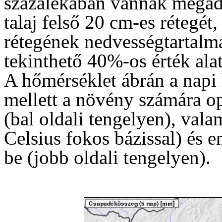
százalékában vannak megad
talaj felső 20 cm-es rétegét
rétegének nedvességtartalmá
tekinthető 40%-os érték alat
A hőmérséklet ábrán a napi 
mellett a növény számára o
(bal oldali tengelyen), vala
Celsius fokos bázissal) és e
be (jobb oldali tengelyen).