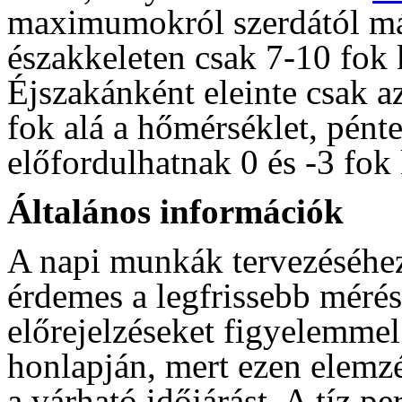
maximumokról szerdától már
északkeleten csak 7-10 fok 
Éjszakánként eleinte csak 
fok alá a hőmérséklet, pént
előfordulhatnak 0 és -3 fo
Általános információk
A napi munkák tervezéséhez
érdemes a legfrissebb mérés
előrejelzéseket figyelemme
honlapján, mert ezen elemzé
a várható időjárást. A tíz p