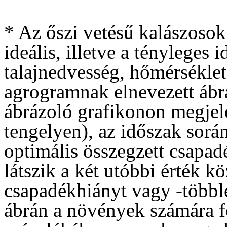
* Az őszi vetésű kalászosok
ideális, illetve a tényleges
talajnedvesség, hőmérséklet
agrogramnak elnevezett ábrá
ábrázoló grafikonon megjele
tengelyen), az időszak sorá
optimális összegzett csapadé
látszik a két utóbbi érték kö
csapadékhiányt vagy -többle
ábrán a növények számára f