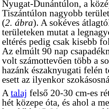
Nyugat-Dunántúlon, a közép
Tiszántúlon nagyobb terüle
(
2. ábra
). A sokéves átlagtó
területeken mutat a legnag
eltérés pedig csak kisebb fo
Az elmúlt 90 nap csapadékm
volt számottevően több a so
hazánk északnyugati felén 
esett az ilyenkor szokásosná
A
talaj
felső 20-30 cm-es ré
hét közepe óta, és ahol a m