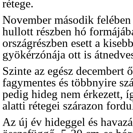
rétege.
November második felében o
hullott részben hó formájába
országrészben esett a kiseb
gyökérzónája ott is átnedves
Szinte az egész decembert ő
fagymentes és többnyire szá
pedig hideg nem érkezett, í
alatti rétegei szárazon ford
Az új év hideggel és havazás