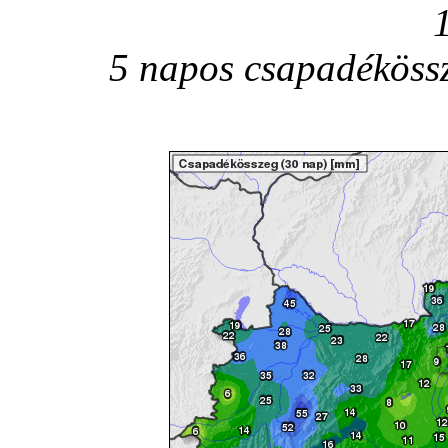
5 napos csapadékössz