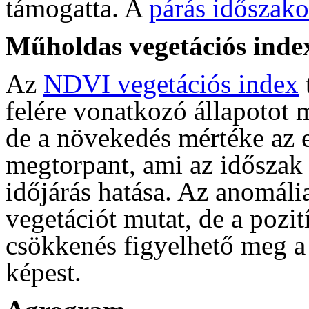
támogatta. A
párás időszak
Műholdas vegetációs inde
Az
NDVI vegetációs index
felére vonatkozó állapotot 
de a növekedés mértéke az 
megtorpant, ami az időszak 
időjárás hatása. Az anomália
vegetációt mutat, de a pozi
csökkenés figyelhető meg a
képest.