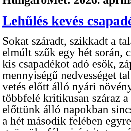
Lehűlés kevés csapad
Sokat száradt, szikkadt a ta
elmúlt szűk egy hét során, 
kis csapadékot adó esők, zá
mennyiségű nedvességet talá
vetés előtt álló nyári növé
többfelé kritikusan száraz a
előttünk álló napokban sincs
a hét második felében egyre