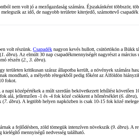
tból nem volt jó a mezőgazdaság számára. Éjszakánként többször, többf
melegszik az idő, de nagyobb területre kiterjedő, számottevő csapadék
ben volt részünk.
Csapadék
nagyon kevés hullott, csütörtökön a Bükk t
(
1. ábra
). Az elmúlt 30 nap csapadékmennyiségét nagyrészt a március u
omó részén (
2., 3. ábra
).
 nagy területen kritikusan száraz állapotba került, a növények számára
 jónak mondható, a mélyebb rétegekből pedig főként az Alföldön hiányzik
10 fokot.
, a napi középértékek a múlt szerdán bekövetkezett lehűlést követően 1
fok alá, jellemzően -1 és -4 fok közé csökkent a hőmérséklet (
6. ábra
),
k (
7. ábra
). A legtöbb helyen napközben is csak 10-15 fok közé melegede
 járnak a fejlődésben, zöld tömegük intenzíven növekszik (
9. ábra
). A r
g kielégítő mennyiségű nedvesség található.