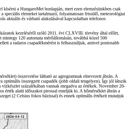
mmel kísérni a HungaroMet honlapján, mert ezen elemzésünkben csak
on a speciális elemeket tartalmazó, folyamatosan frissülő, meteorológiai
rás aktuális és várható alakulásával kapcsolatban telefonos
kázatok kezeléséről szóló 2011. évi CLXVIII. törvény által előírt,
Met mintegy 120 automata mérőállomásán, továbbá közel 500
llett a radaros csapadékmérést is felhasználjuk, amivel pontosabb
mérséklet) összevetése látható az agrogramnak elnevezett ábrán. A
 optimális összegzett csapadék (jobb oldali tengelyen). Így jól látszik
znos vízkészlet százalékában vannak megadva az értékek. November 20-
s érték alatti időszakot pirossal emeljük ki. A hőmérséklet ábrán a
zeget (2 Celsius fokos bázissal) és ennek optimális értékeit mutatjuk