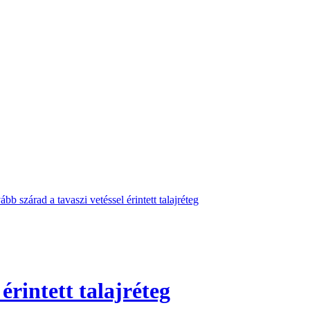
bb szárad a tavaszi vetéssel érintett talajréteg
érintett talajréteg