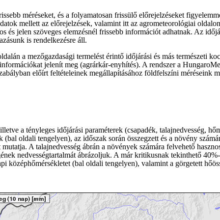
rissebb méréseket, és a folyamatosan frissülő előrejelzéseket figyele
 adatok mellett az előrejelzések, valamint itt az agrometeorológiai oldal
os és jelen szöveges elemzésnél frissebb információt adhatnak. Az időjá
zásunk is rendelkezésre áll.
ldalán a mezőgazdasági termelést érintő időjárási és más természeti koc
információkat jelenít meg (agrárkár-enyhítés). A rendszer a Hungaro
bályban előírt feltételeinek megállapításához földfelszíni méréseink me
 illetve a tényleges időjárási paraméterek (csapadék, talajnedvesség, hő
(bal oldali tengelyen), az időszak során összegzett és a növény számára
etet mutatja. A talajnedvesség ábrán a növények számára felvehető has
egének nedvességtartalmát ábrázoljuk. A már kritikusnak tekinthető 40%-o
i középhőmérsékletet (bal oldali tengelyen), valamint a görgetett hőöss