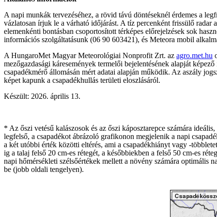
A napi munkák tervezéséhez, a rövid távú döntéseknél érdemes a legf
vázlatosan írjuk le a várható időjárást. A tíz percenként frissülő radar
elemenkénti bontásban csoportosított térképes előrejelzések sok haszn
információs szolgáltatásunk (06 90 603421), és Meteora mobil alkalma
A HungaroMet Magyar Meteorológiai Nonprofit Zrt. az
agro.met.hu
o
mezőgazdasági káresemények termelői bejelentésének alapját képező 
csapadékmérő állomásán mért adatai alapján működik. Az aszály jogsza
képet kapunk a csapadékhullás területi eloszlásáról.
Készült: 2026. április 13.
* Az őszi vetésű kalászosok és az őszi káposztarepce számára ideális,
legfelső, a csapadékot ábrázoló grafikonon megjelenik a napi csapadék 
a két utóbbi érték közötti eltérés, ami a csapadékhiányt vagy -többl
ig a talaj felső 20 cm-es rétegét, a későbbiekben a felső 50 cm-es rét
napi hőmérsékleti szélsőértékek mellett a növény számára optimális nap
be (jobb oldali tengelyen).