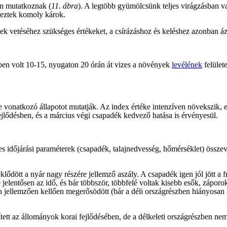
en mutatkoznak (
11. ábra
). A legtöbb gyümölcsünk teljes virágzásban va
etkeztek komoly károk.
ek vetéséhez szükséges értékeket, a csírázáshoz és keléshez azonban áz
ben volt 10-15, nyugaton 20 órán át vizes a növények
levélének
felület
re vonatkozó állapotot mutatják. Az index értéke intenzíven növekszik,
fejlődésben, és a március végi csapadék kedvező hatása is érvényesül.
ges időjárási paraméterek (csapadék, talajnedvesség, hőmérséklet) összev
dött a nyár nagy részére jellemző aszály. A csapadék igen jól jött a fr
e jelentősen az idő, és bár többször, többfelé voltak kisebb esők, zápo
jellemzően kellően megerősödött (bár a déli országrészben hiányosan ke
tett az állományok korai fejlődésében, de a délkeleti országrészben ne