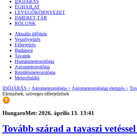
IDŐJÁRÁS
ÉGHAJLAT
LEVEGŐKÖRNYEZET
ISMERET-TÁR
RÓLUNK
Aktuális
időjárás
Veszélyjelzés
Előrejelzés
Budapest
Tavaink
Humánmeteorológia
Agrometeorológia
Repülésmeteorológia
MeteoStúdió
IDŐJÁRÁS >
Agrometeorológia >
Agrometeorológiai elemzés >
Tová
Elemzések, szöveges előrejelzések
HungaroMet: 2026. április 13. 13:41
Tovább szárad a tavaszi vetéssel 