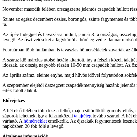
November második felében országszerte jelentős csapadék hullott részb
Szinte az egész decembert őszies, borongós, szinte fagymentes és több
ra.
Az új év hideggel és havazással indult, január 8-ra országos, összefüg
levegő. Az őszi vetéseket a fagykártól a hóréteg védte. Január utolsó 
Februárban több hullámban is tavaszias hőmérsékletek zavarták az áll
A száraz idő március utolsó hetéig kitartott, így a felszín közeli tala
időszak, az ország nagyobb részén 10-50 mm csapadék hullott. Az őszi
Az április száraz, eleinte enyhe, majd hűvös idővel folytatódott sokf
A szeptember elejétől összegzett csapadékmennyiség hazánk jelentős
érték fölött alakul.
Előrejelzés
A hét első felében több lesz a felhő, majd csütörtöktől gomolyfelhős, 
záporok lehetnek, így a felszínközeli
talajréteg
tovább szárad. A hét el
várható. A
hőmérséklet
emelkedik. Az éjszakák fagymentesek lesznek, 
napközben 20 fok fölé a levegő.
Általános információk