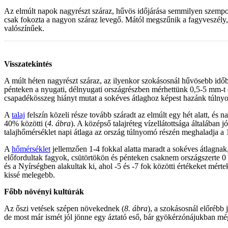
Az elmúlt napok nagyrészt száraz, hűvös időjárása semmilyen szempon
csak fokozta a nagyon száraz levegő. Mától megszűnik a fagyveszély, 
valószínűek.
Visszatekintés
A múlt héten nagyrészt száraz, az ilyenkor szokásosnál hűvösebb idő
pénteken a nyugati, délnyugati országrészben mérhettünk 0,5-5 mm-t 
csapadékösszeg hiányt mutat a sokéves átlaghoz képest hazánk túlny
A
talaj
felszín közeli része tovább száradt az elmúlt egy hét alatt, és
40% közötti (
4. ábra
). A középső talajréteg vízellátottsága általában
talajhőmérséklet napi átlaga az ország túlnyomó részén meghaladja a 
A
hőmérséklet
jellemzően 1-4 fokkal alatta maradt a sokéves átlagnak
előfordultak fagyok, csütörtökön és pénteken csaknem országszerte 0 
és a Nyírségben alakultak ki, ahol -5 és -7 fok közötti értékeket mérte
kissé melegebb.
Főbb növényi kultúrák
Az őszi vetések szépen növekednek (
8. ábra
), a szokásosnál előrébb
de most már ismét jól jönne egy áztató eső, bár gyökérzónájukban mé