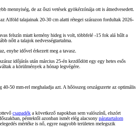
ebb mennyiség, de az őszi vetések gyökérzónája ott is átnedvesedett.
z Alföld talajainak 20-30 cm alatti rétegei szárazon fordultak 2026-
as felszín miatt kemény hideg is volt, többfelé -15 fok alá hűlt a
ább nőtt a talajok nedvességtartalma.
z, enyhe idővel érkezett meg a tavasz.
tó száraz időjárás után március 25-én kezdődött egy egy hetes esős
 váltak a körülmények a hónap legvégére.
 40-50 mm-rel meghaladja azt. A hőösszeg országszerte az optimális
mottevő
csapadék
a következő napokban sem valószínű, elszórt
időszakban, péntektől azonban ismét elég alacsony
páratartalom
melegedés mértéke is nő, egyre nagyobb területen melegszik