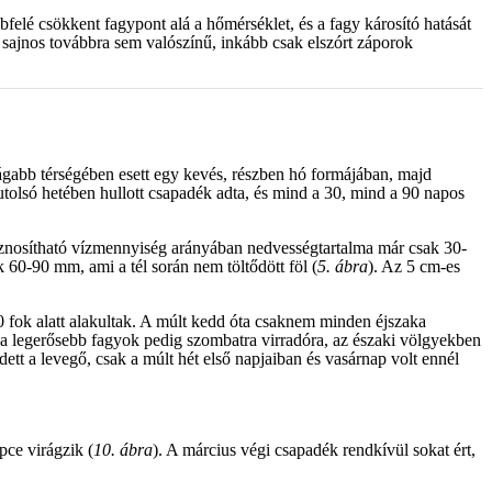
elé csökkent fagypont alá a hőmérséklet, és a fagy károsító hatását
 sajnos továbbra sem valószínű, inkább csak elszórt záporok
ágabb térségében esett egy kevés, részben hó formájában, majd
tolsó hetében hullott csapadék adta, és mind a 30, mind a 90 napos
 hasznosítható vízmennyiség arányában nedvességtartalma már csak 30-
 60-90 mm, ami a tél során nem töltődött föl (
5. ábra
). Az 5 cm-es
0 fok alatt alakultak. A múlt kedd óta csaknem minden éjszaka
 a legerősebb fagyok pedig szombatra virradóra, az északi völgyekben
tt a levegő, csak a múlt hét első napjaiban és vasárnap volt ennél
epce virágzik (
10. ábra
). A március végi csapadék rendkívül sokat ért,