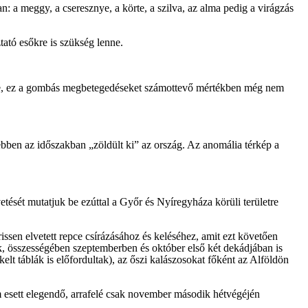
n: a meggy, a cseresznye, a körte, a szilva, az alma pedig a virágzás
tató esőkre is szükség lenne.
e, ez a gombás megbetegedéseket számottevő mértékben még nem
 ebben az időszakban „zöldült ki” az ország. Az anomália térkép a
etését mutatjuk be ezúttal a Győr és Nyíregyháza körüli területre
issen elvetett repce csírázásához és keléséhez, amit ezt követően
rok, összességében szeptemberben és október első két dekádjában is
lt táblák is előfordultak), az őszi kalászosokat főként az Alföldön
m esett elegendő, arrafelé csak november második hétvégéjén