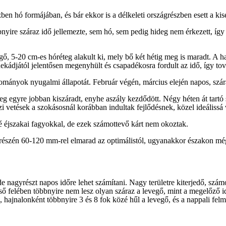
en hó formájában, és bár ekkor is a délkeleti országrészben esett a kis
nyire száraz idő jellemezte, sem hó, sem pedig hideg nem érkezett, így a
gő, 5-20 cm-es hóréteg alakult ki, mely bő két hétig meg is maradt. A hav
dekádjától jelentősen megenyhült és csapadékosra fordult az idő, így tov
ományok nyugalmi állapotát. Február végén, március elején napos, szára
jréteg egyre jobban kiszáradt, enyhe aszály kezdődött. Négy héten át tar
 vetések a szokásosnál korábban indultak fejlődésnek, közel ideálissá
elé éjszakai fagyokkal, de ezek számottevő kárt nem okoztak.
 részén 60-120 mm-rel elmarad az optimálistól, ugyanakkor északon még
de nagyrészt napos időre lehet számítani. Nagy területre kiterjedő, szá
ső felében többnyire nem lesz olyan száraz a levegő, mint a megelőző 
hajnalonként többnyire 3 és 8 fok közé hűl a levegő, és a nappali fel