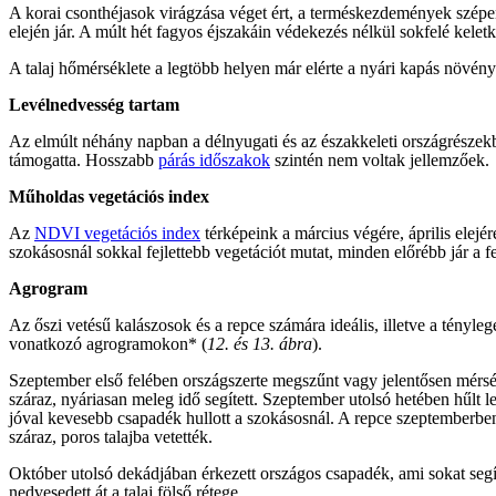
A korai csonthéjasok virágzása véget ért, a terméskezdemények szép
elején jár. A múlt hét fagyos éjszakáin védekezés nélkül sokfelé kel
A talaj hőmérséklete a legtöbb helyen már elérte a nyári kapás növény
Levélnedvesség tartam
Az elmúlt néhány napban a délnyugati és az északkeleti országrészek
támogatta. Hosszabb
párás időszakok
szintén nem voltak jellemzőek.
Műholdas vegetációs index
Az
NDVI vegetációs index
térképeink a március végére, április elejé
szokásosnál sokkal fejlettebb vegetációt mutat, minden előrébb jár a 
Agrogram
Az őszi vetésű kalászosok és a repce számára ideális, illetve a tényle
vonatkozó agrogramokon* (
12. és 13. ábra
).
Szeptember első felében országszerte megszűnt vagy jelentősen mérséklő
száraz, nyáriasan meleg idő segített. Szeptember utolsó hetében hűlt l
jóval kevesebb csapadék hullott a szokásosnál. A repce szeptemberben 
száraz, poros talajba vetették.
Október utolsó dekádjában érkezett országos csapadék, ami sokat segí
nedvesedett át a talaj fölső rétege.