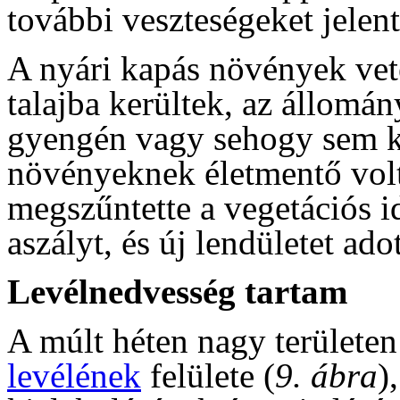
további veszteségeket jelen
A nyári kapás növények vet
talajba kerültek, az állomá
gyengén vagy sehogy sem ke
növényeknek életmentő volt 
megszűntette a vegetációs i
aszályt, és új lendületet ado
Levélnedvesség tartam
A múlt héten nagy területen
levélének
felülete (
9. ábra
)