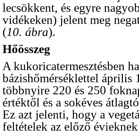
lecsökkent, és egyre nagyob
vidékeken) jelent meg negat
(
10. ábra
).
Hőösszeg
A kukoricatermesztésben ha
bázishőmérséklettel április 
többnyire 220 és 250 foknap
értéktől és a sokéves átlagt
Ez azt jelenti, hogy a veget
feltételek az előző éviekne