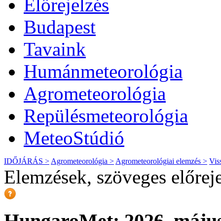
Előrejelzés
Budapest
Tavaink
Humánmeteorológia
Agrometeorológia
Repülésmeteorológia
MeteoStúdió
IDŐJÁRÁS >
Agrometeorológia >
Agrometeorológiai elemzés >
Vis
Elemzések, szöveges előrej
HungaroMet: 2026. május