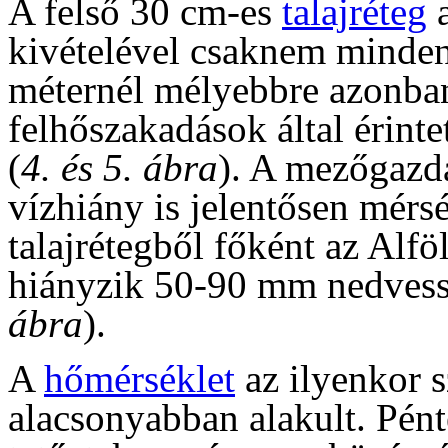
A felső 30 cm-es
talajréteg
a
kivételével csaknem mindenho
méternél mélyebbre azonban
felhőszakadások által érinte
(
4. és 5. ábra
). A mezőgazda
vízhiány is jelentősen mérsé
talajrétegből főként az Alf
hiányzik 50-90 mm nedvesség
ábra
).
A
hőmérséklet
az ilyenkor s
alacsonyabban alakult. Pént