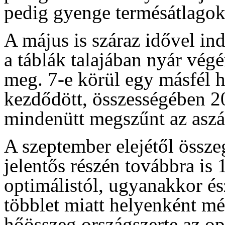
pedig gyenge termésátlagokat
A május is száraz idővel ind
a táblák talajában nyár vég
meg. 7-e körül egy másfél 
kezdődött, összességében 
mindenütt megszűnt az aszá
A szeptember elejétől össz
jelentős részén továbbra is
optimálistól, ugyanakkor és
többlet miatt helyenként m
hőösszeg országszerte az opt