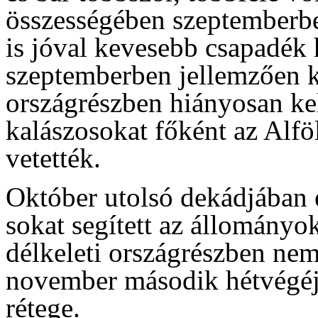
összességében szeptemberbe
is jóval kevesebb csapadék 
szeptemberben jellemzően k
országrészben hiányosan kelt
kalászosokat főként az Alfö
vetették.
Október utolsó dekádjában 
sokat segített az állományok
délkeleti országrészben nem 
november második hétvégéjén
rétege.