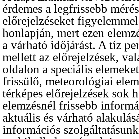
érdemes a legfrissebb mérés
előrejelzéseket figyelemme
honlapján, mert ezen elemzé
a várható időjárást. A tíz p
mellett az előrejelzések, va
oldalon a speciális elemeke
frissülő, meteorológiai ele
térképes előrejelzések sok 
elemzésnél frissebb informá
aktuális és várható alakulás
információs szolgáltatásun