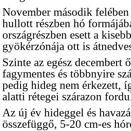
November második felében o
hullott részben hó formájába
országrészben esett a kiseb
gyökérzónája ott is átnedves
Szinte az egész decembert ő
fagymentes és többnyire szá
pedig hideg nem érkezett, í
alatti rétegei szárazon ford
Az új év hideggel és havazás
összefüggő, 5-20 cm-es hóré