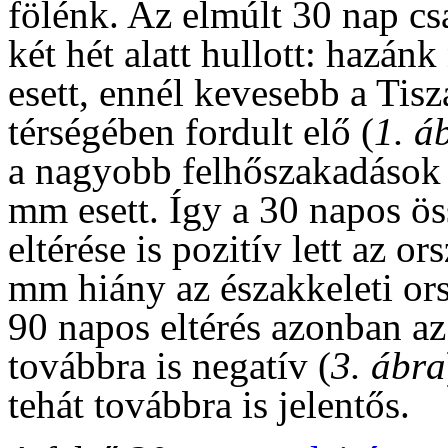
fölénk. Az elmúlt 30 nap cs
két hét alatt hullott: hazá
esett, ennél kevesebb a Tis
térségében fordult elő (
1. á
a nagyobb felhőszakadások á
mm esett. Így a 30 napos ös
eltérése is pozitív lett az o
mm hiány az északkeleti or
90 napos eltérés azonban a
továbbra is negatív (
3. ábra
tehát továbbra is jelentős.