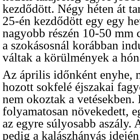
kezdődött. Négy héten át tar
25-én kezdődött egy egy het
nagyobb részén 10-50 mm cs
a szokásosnál korábban indu
váltak a körülmények a hón
Az április időnként enyhe,
hozott sokfelé éjszakai fag
nem okoztak a vetésekben. E
folyamatosan növekedett, eg
az egyre súlyosabb aszály. A
pedig a kalászhányás idején 