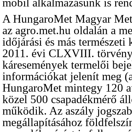
mobil alkalmazásunk is rend
A HungaroMet Magyar Meteo
az agro.met.hu oldalán a me
időjárási és más természeti
2011. évi CLXVIII. törvény 
káresemények termelői beje
információkat jelenít meg (a
HungaroMet mintegy 120 a
közel 500 csapadékmérő áll
működik. Az aszály jogszabá
megállapításához földfelszí