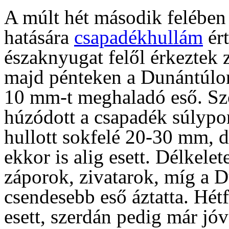
A múlt hét második felében
hatására
csapadékhullám
ért
északnyugat felől érkeztek
majd pénteken a Dunántúlon 
10 mm-t meghaladó eső. Sz
húzódott a csapadék súlypon
hullott sokfelé 20-30 mm, d
ekkor is alig esett. Délkele
záporok, zivatarok, míg a 
csendesebb eső áztatta. Hét
esett, szerdán pedig már jó