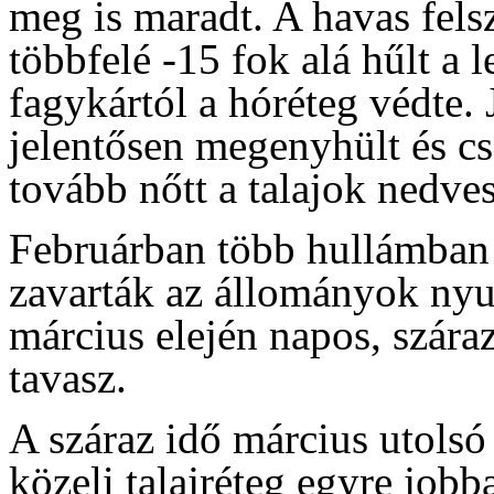
meg is maradt. A havas fels
többfelé -15 fok alá hűlt a 
fagykártól a hóréteg védte. 
jelentősen megenyhült és cs
tovább nőtt a talajok nedve
Februárban több hullámban 
zavarták az állományok nyu
március elején napos, szára
tavasz.
A száraz idő március utolsó h
közeli talajréteg egyre jobb