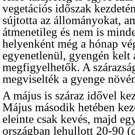
vegetációs időszak kezdeté
sújtotta az állományokat, a
átmenetileg és nem is mind
helyenként még a hónap vég
egyenetlenül, gyengén kelt
megfigyelhetők. A szárazság
megviselték a gyenge növé
A május is száraz idővel ke
Május második hetében kez
eleinte csak kevés, majd egy
országban lehullott 20-90 (