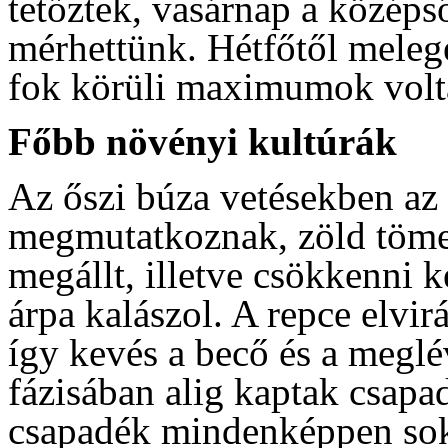
tetőztek, vasárnap a középs
mérhettünk. Hétfőtől melege
fok körüli maximumok volta
Főbb növényi kultúrák
Az őszi búza vetésekben az á
megmutatkoznak, zöld töme
megállt, illetve csökkenni k
árpa kalászol. A repce elvir
így kevés a becő és a meglév
fázisában alig kaptak csap
csapadék mindenképpen soka