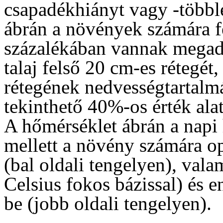
csapadékhiányt vagy -többle
ábrán a növények számára f
százalékában vannak megad
talaj felső 20 cm-es rétegét
rétegének nedvességtartalmá
tekinthető 40%-os érték alat
A hőmérséklet ábrán a napi 
mellett a növény számára o
(bal oldali tengelyen), vala
Celsius fokos bázissal) és e
be (jobb oldali tengelyen).