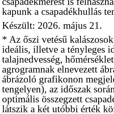
csapadékmérést is felhaszná
kapunk a csapadékhullás terü
Készült: 2026. május 21.
* Az őszi vetésű kalászosok
ideális, illetve a tényleges
talajnedvesség, hőmérséklet
agrogramnak elnevezett ábrá
ábrázoló grafikonon megjele
tengelyen), az időszak sorá
optimális összegzett csapadé
látszik a két utóbbi érték kö