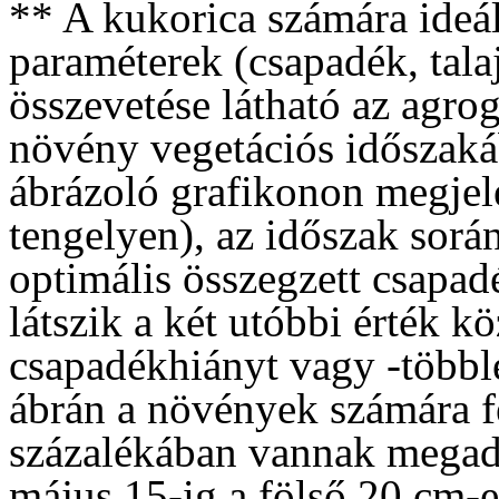
** A kukorica számára ideáli
paraméterek (csapadék, tala
összevetése látható az agro
növény vegetációs időszakáb
ábrázoló grafikonon megjele
tengelyen), az időszak sorá
optimális összegzett csapadé
látszik a két utóbbi érték kö
csapadékhiányt vagy -többle
ábrán a növények számára f
százalékában vannak megadv
május 15-ig a fölső 20 cm-e