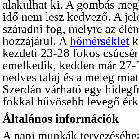
alakulhat ki. A gombás meg
idő nem lesz kedvező. A jel
száradni fog, melyre az élé
hozzájárul. A
hőmérséklet
ko
kezdeti 23-28 fokos csúcsér
emelkedik, kedden már 27-3
nedves talaj és a meleg mia
Szerdán várható egy hidegf
fokkal hűvösebb levegő érk
Általános információk
A napi munkák tervezéséhez