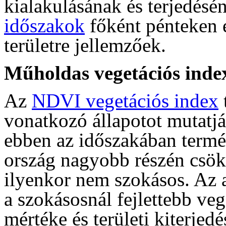
kialakulásának és terjedés
időszakok
főként pénteken 
területre jellemzőek.
Műholdas vegetációs inde
Az
NDVI vegetációs index
vonatkozó állapotot mutatjá
ebben az időszakában termé
ország nagyobb részén csök
ilyenkor nem szokásos. Az a
a szokásosnál fejlettebb veg
mértéke és területi kiterje