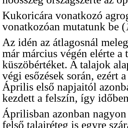
Kukoricára vonatkozó agro
vonatkozóan mutatunk be (
Az idén az átlagosnál meleg
már március végén elérte a 
küszöbértéket. A talajok al
végi esőzések során, ezért a 
Április első napjaitól azon
kezdett a felszín, így időben
Áprilisban azonban nagyon 
felső talajréteg is egyre sz