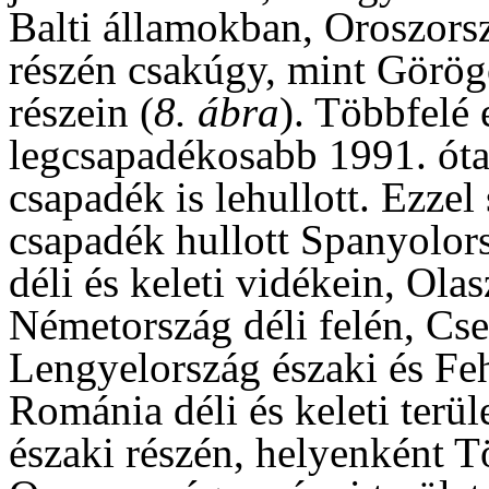
Balti államokban, Oroszorsz
részén csakúgy, mint Görög
részein (
8. ábra
). Többfelé 
legcsapadékosabb 1991. ót
csapadék is lehullott. Ezze
csapadék hullott Spanyolors
déli és keleti vidékein, Ol
Németország déli felén, Cs
Lengyelország északi és Feh
Románia déli és keleti terü
északi részén, helyenként 