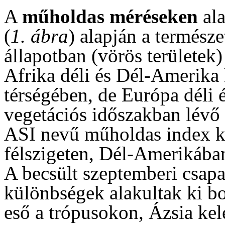
A
műholdas méréseken
ala
(
1. ábra
) alapján a természe
állapotban (vörös területek
Afrika déli és Dél-Amerika
térségében, de Európa déli és
vegetációs időszakban lévő a
ASI nevű műholdas index ki
félszigeten, Dél-Amerikába
A becsült szeptemberi csap
különbségek alakultak ki b
eső a trópusokon, Ázsia ke