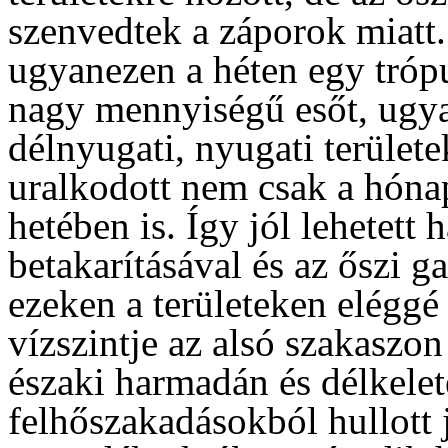
szenvedtek a záporok miatt
ugyanezen a héten egy tróp
nagy mennyiségű esőt, ugya
délnyugati, nyugati területe
uralkodott nem csak a hóna
hetében is. Így jól lehetett
betakarításával és az őszi g
ezeken a területeken eléggé 
vízszintje az alsó szakaszon
északi harmadán és délkelet
felhőszakadásokból hullott