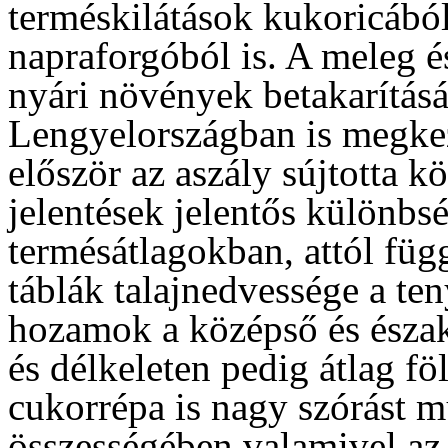
terméskilátások kukoricábó
napraforgóból is. A meleg és
nyári növények betakarítás
Lengyelországban is megkez
először az aszály sújtotta 
jelentések jelentős különbs
termésátlagokban, attól füg
táblák talajnedvessége a t
hozamok a középső és észak
és délkeleten pedig átlag f
cukorrépa is nagy szórást m
összességében valamivel az ö