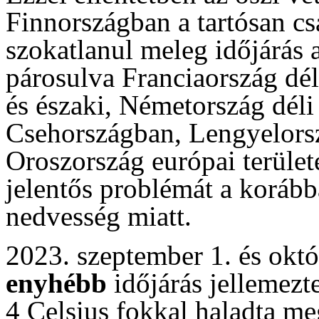
Finnországban a tartósan csa
szokatlanul meleg időjárás 
párosulva Franciaország dél
és északi, Németország déli
Csehországban, Lengyelorsz
Oroszország európai terület
jelentős problémát a korább
nedvesség miatt.
2023. szeptember 1. és októ
enyhébb
időjárás jellemezt
4 Celsius fokkal haladta me