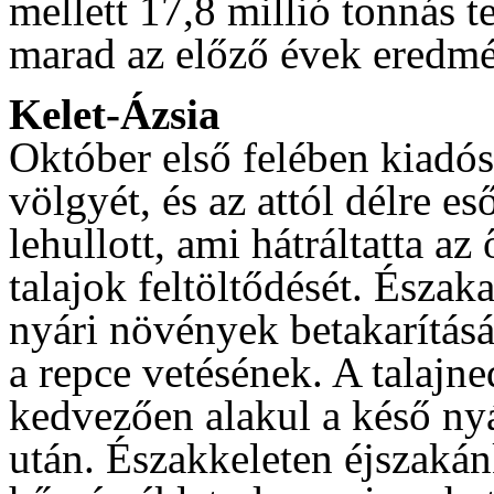
mellett 17,8 millió tonnás t
marad az előző évek eredm
Kelet-Ázsia
Október első felében kiadós
völgyét, és az attól délre e
lehullott, ami hátráltatta az
talajok feltöltődését. Észak
nyári növények betakarítás
a repce vetésének. A talajne
kedvezően alakul a késő n
után. Északkeleten éjszaká