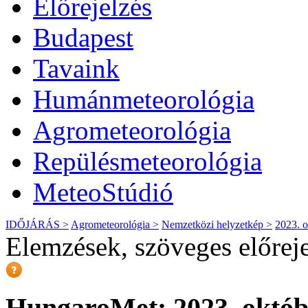
Előrejelzés
Budapest
Tavaink
Humánmeteorológia
Agrometeorológia
Repülésmeteorológia
MeteoStúdió
IDŐJÁRÁS >
Agrometeorológia >
Nemzetközi helyzetkép >
2023. o
Elemzések, szöveges előrej
HungaroMet: 2023. októbe