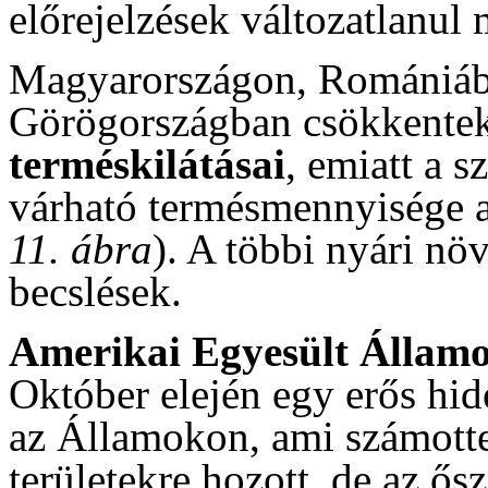
előrejelzések változatlanul
Magyarországon, Romániába
Görögországban csökkentek
terméskilátásai
, emiatt a 
várható termésmennyisége a
11. ábra
). A többi nyári nö
becslések.
Amerikai Egyesült Állam
Október elején egy erős hid
az Államokon, ami számott
területekre hozott, de az ős