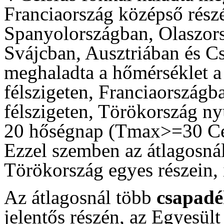
Franciaország középső rész
Spanyolországban, Olaszor
Svájcban, Ausztriában és C
meghaladta a hőmérséklet a 
félszigeten, Franciaországb
félszigeten, Törökország nyu
20 hőségnap (Tmax>=30 Cels
Ezzel szemben az átlagosnál
Törökország egyes részein,
Az átlagosnál több
csapad
jelentős részén, az Egyesül