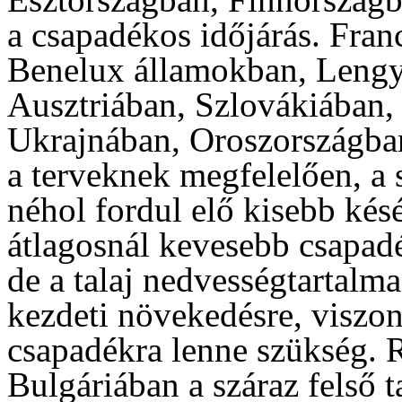
a csapadékos időjárás. Fra
Benelux államokban, Lengy
Ausztriában, Szlovákiában,
Ukrajnában, Oroszországban
a terveknek megfelelően, a 
néhol fordul elő kisebb kés
átlagosnál kevesebb csapadé
de a talaj nedvességtartalm
kezdeti növekedésre, viszon
csapadékra lenne szükség. R
Bulgáriában a száraz felső t