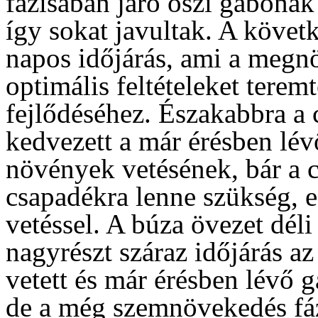
fázisában járó őszi gabonák
így sokat javultak. A követk
napos időjárás, ami a megn
optimális feltételeket teremt
fejlődéséhez. Északabbra a 
kedvezett a már érésben lév
növények vetésének, bár a c
csapadékra lenne szükség, e
vetéssel. A búza övezet déli 
nagyrészt száraz időjárás a
vetett és már érésben lévő
de a még szemnövekedés fá