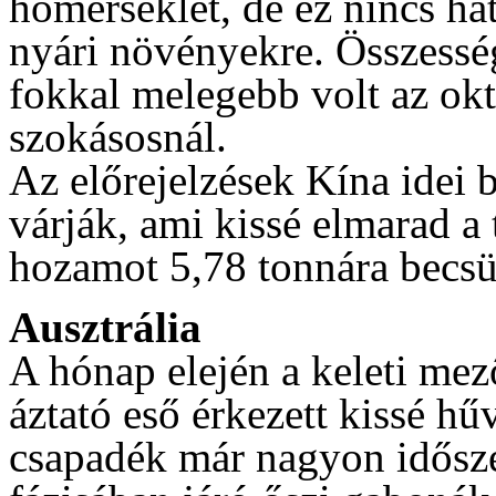
hőmérséklet, de ez nincs ha
nyári növényekre. Összesség
fokkal melegebb volt az okt
szokásosnál.
Az előrejelzések Kína idei 
várják, ami kissé elmarad a
hozamot 5,78 tonnára becsü
Ausztrália
A hónap elején a keleti me
áztató eső érkezett kissé hű
csapadék már nagyon idősz