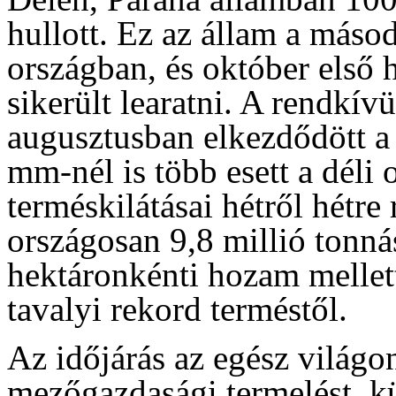
hullott. Ez az állam a más
országban, és október első 
sikerült learatni. A rendkív
augusztusban elkezdődött a
mm-nél is több esett a déli
terméskilátásai hétről hétre
országosan 9,8 millió tonná
hektáronkénti hozam mellet
tavalyi rekord terméstől.
Az időjárás az egész világo
mezőgazdasági termelést, k