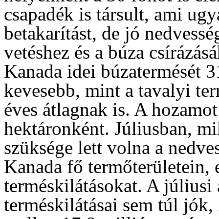
csapadék is társult, ami ug
betakarítást, de jó nedvessé
vetéshez és a búza csírázás
Kanada idei búzatermését 31
kevesebb, mint a tavalyi ter
éves átlagnak is. A hozamot
hektáronként. Júliusban, m
szüksége lett volna a nedves
Kanada fő termőterületein,
terméskilátásokat. A júliusi
terméskilátásai sem túl jók