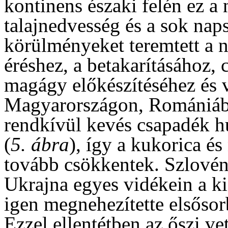
kontinens északi felén ez a
talajnedvesség és a sok nap
körülményeket teremtett a 
éréshez, a betakarításához,
magágy előkészítéséhez és 
Magyarországon, Romániába
rendkívül kevés csapadék h
(
5. ábra
), így a kukorica és
tovább csökkentek. Szlovén
Ukrajna egyes vidékein a k
igen megnehezítette elsősor
Ezzel ellentétben az őszi v