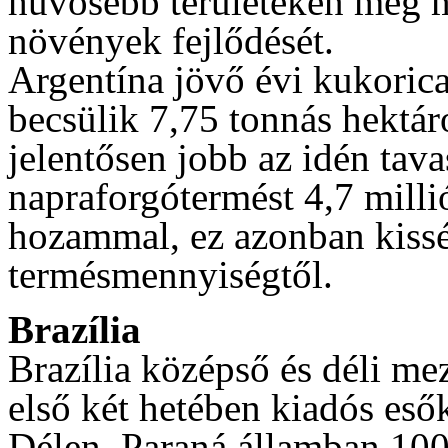
hűvösebb területeken még m
növények fejlődését.
Argentína jövő évi kukorica
becsülik 7,75 tonnás hektár
jelentősen jobb az idén tava
napraforgótermést 4,7 milli
hozammal, ez azonban kissé
termésmennyiségtől.
Brazília
Brazília középső és déli me
első két hetében kiadós eső
Délen, Paraná államban 10