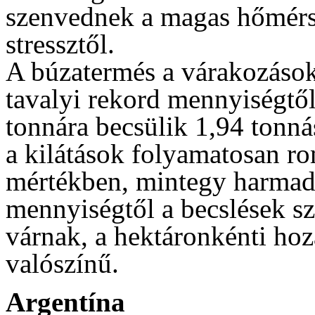
szenvednek a magas hőmérsé
stressztől.
A búzatermés a várakozások 
tavalyi rekord mennyiségtől,
tonnára becsülik 1,94 tonná
a kilátások folyamatosan ro
mértékben, mintegy harmadá
mennyiségtől a becslések sze
várnak, a hektáronkénti ho
valószínű.
Argentína