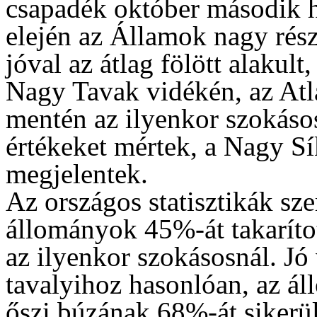
csapadék október második h
elején az Államok nagy rés
jóval az átlag fölött alakul
Nagy Tavak vidékén, az Atl
mentén az ilyenkor szokáso
értékeket mértek, a Nagy Sí
megjelentek.
Az országos statisztikák sz
állományok 45%-át takaríto
az ilyenkor szokásosnál. Jó
tavalyihoz hasonlóan, az ál
őszi búzának 68%-át sikerül