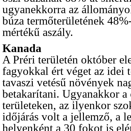
ugyanekkorra az állományok
búza termőterületének 48%-
mértékű aszály.
Kanada
A Préri területén október el
fagyokkal ért véget az idei 
tavaszi vetésű növények nag
betakarítani. Ugyanakkor a
területeken, az ilyenkor sz
időjárás volt a jellemző, a
helyenként a 30 fokot is elé