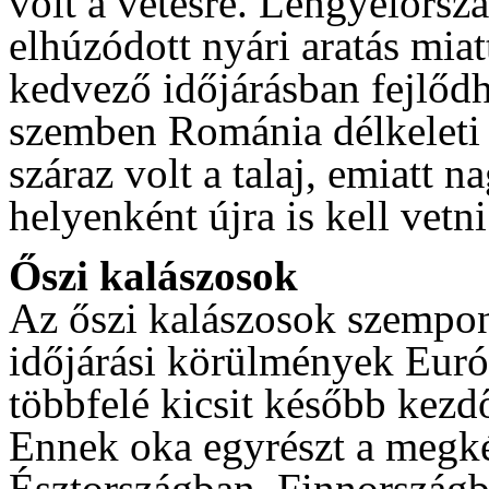
volt a vetésre. Lengyelorszá
elhúzódott nyári aratás miat
kedvező időjárásban fejlőd
szemben Románia délkeleti 
száraz volt a talaj, emiatt 
helyenként újra is kell vetni
Őszi kalászosok
Az őszi kalászosok szempon
időjárási körülmények Euró
többfelé kicsit később kezdő
Ennek oka egyrészt a megkés
Észtországban, Finnország