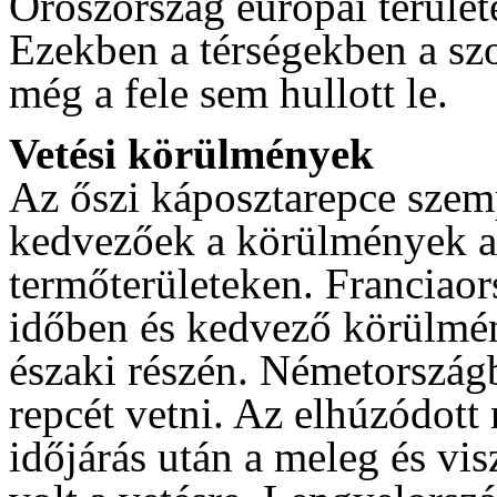
Oroszország európai területé
Ezekben a térségekben a s
még a fele sem hullott le.
Vetési körülmények
Az őszi káposztarepce szem
kedvezőek a körülmények a 
termőterületeken. Franciao
időben és kedvező körülmén
északi részén. Németország
repcét vetni. Az elhúzódott 
időjárás után a meleg és vi