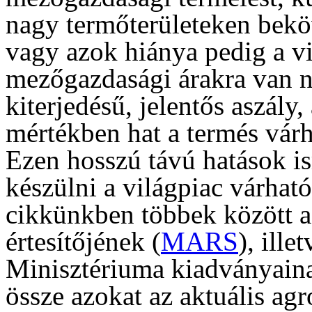
nagy termőterületeken beköv
vagy azok hiánya pedig a vi
mezőgazdasági árakra van n
kiterjedésű, jelentős aszály,
mértékben hat a termés vár
Ezen hosszú távú hatások is
készülni a világpiac várhat
cikkünkben többek között a
értesítőjének (
MARS
), ill
Minisztériuma kiadványain
össze azokat az aktuális ag