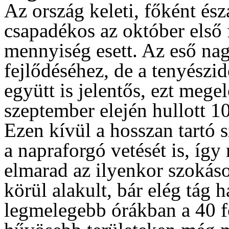
Az ország keleti, főként ész
csapadékos az október első 
mennyiség esett. Az eső nag
fejlődéséhez, de a tenyészi
együtt is jelentős, ezt mege
szeptember elején hullott 
Ezen kívül a hosszan tartó s
a napraforgó vetését is, íg
elmarad az ilyenkor szokáso
körül alakult, bár elég tág 
legmelegebb órákban a 40 fo