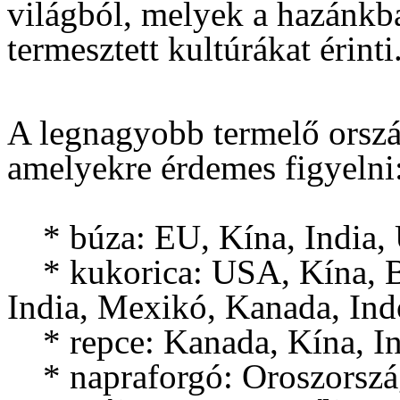
világból, melyek a hazánk
termesztett kultúrákat érinti
A legnagyobb termelő orsz
amelyekre érdemes figyelni
* búza: EU, Kína, India,
* kukorica: USA, Kína, Br
India, Mexikó, Kanada, Ind
* repce: Kanada, Kína, In
* napraforgó: Oroszország