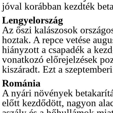
jóval korábban kezdték beta
Lengyelország
Az őszi kalászosok országo
hoztak. A repce vetése augu
hiányzott a csapadék a kezd
vonatkozó előrejelzések pozi
kiszáradt. Ezt a szeptemberi 
Románia
A nyári növények betakarítá
előtt kezdődött, nagyon al
aszály és a hőhullámok miat