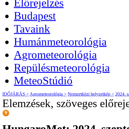
Előrejelzés
Budapest
Tavaink
Humánmeteorológia
Agrometeorológia
Repülésmeteorológia
MeteoStúdió
IDŐJÁRÁS >
Agrometeorológia >
Nemzetközi helyzetkép >
2024. s
Elemzések, szöveges előrej
HungaroMet: 2024. szept