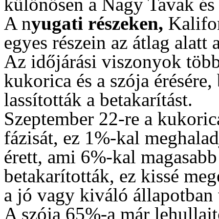
különösen a Nagy Tavak és 
A n
yugati részeken,
Kalifo
egyes részein az átlag alatt 
Az időjárási viszonyok több
kukorica és a szója érésére
lassították a betakarítást.
Szeptember 22-re a kukoric
fázisát, ez 1%-kal meghalad
érett, ami 6%-kal magasabb
betakarították, ez kissé meg
a jó vagy kiváló állapotban 
A szója 65%-a már lehullajto