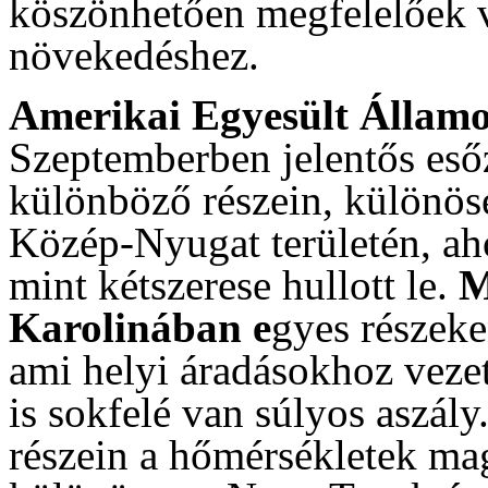
köszönhetően megfelelőek vo
növekedéshez.
Amerikai Egyesült Állam
Szeptemberben jelentős eső
különböző részein, különös
Közép-Nyugat területén, ah
mint kétszerese hullott le.
M
Karolinában e
gyes részeke
ami helyi áradásokhoz veze
is sokfelé van súlyos aszály
részein a hőmérsékletek mag