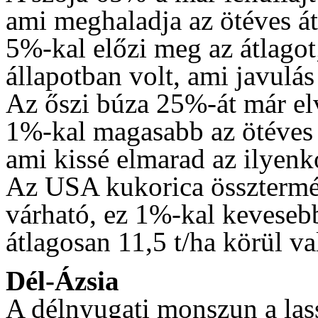
ami meghaladja az ötéves át
5%-kal előzi meg az átlagot
állapotban volt, ami javulás
Az őszi búza 25%-át már el
1%-kal magasabb az ötéves á
ami kissé elmarad az ilyenk
Az USA kukorica össztermés
várható, ez 1%-kal kevesebb
átlagosan 11,5 t/ha körül va
Dél-Ázsia
A délnyugati monszun a lass