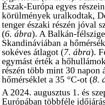
Észak-Európa egyes részein
körülmények uralkodtak, Dé
tenger északi részén jóval s
(
6. ábra
). A Balkán-félszig
Skandináviában a hőmérsékl
sokéves átlagot (
7. ábra
). 
egymást érték a hőhullámok,
részén több mint 30 napon 
hőmérséklet a 35 °C-ot (
8. 
A 2024. augusztus 1. és sze
Európában többféle időjárá