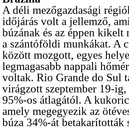
A déli mezőgazdasági régió
időjárás volt a jellemző, am
búzának és az éppen kikelt 
a szántóföldi munkákat. A
között mozgott, egyes helye
legmagasabb nappali hőmér
voltak. Rio Grande do Sul
virágzott szeptember 19-ig,
95%-os átlagától. A kukori
amely megegyezik az ötéves
búza 34%-át betakarították 