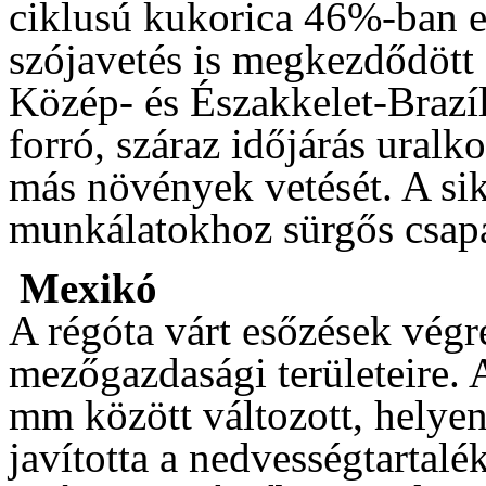
ciklusú kukorica 46%-ban el
szójavetés is megkezdődött
Közép- és Északkelet-Brazíl
forró, száraz időjárás uralko
más növények vetését. A si
munkálatokhoz sürgős csap
Mexikó
A régóta várt esőzések végr
mezőgazdasági területeire.
mm között változott, helyen
javította a nedvességtartal