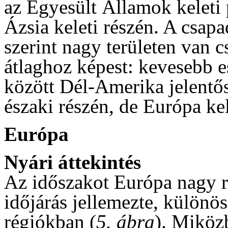
az Egyesült Államok keleti 
Ázsia keleti részén. A csap
szerint nagy területen van c
átlaghoz képest: kevesebb e
között Dél-Amerika jelentő
északi részén, de Európa kel
Európa
Nyári áttekintés
Az időszakot Európa nagy r
időjárás jellemezte, különö
régiókban (
5. ábra
). Miköz