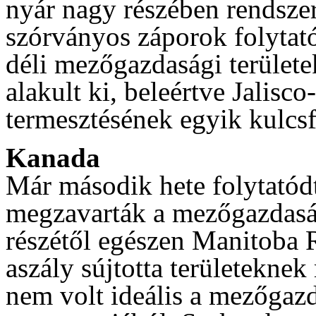
nyár nagy részében rendszer
szórványos záporok folytat
déli mezőgazdasági területe
alakult ki, beleértve Jalisc
termesztésének egyik kulcsf
Kanada
Már második hete folytatód
megzavarták a mezőgazdaság
részétől egészen Manitoba 
aszály sújtotta területekne
nem volt ideális a mezőgaz