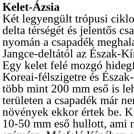
Kelet-Ázsia
Két legyengült trópusi ciklo
delta térségét és jelentős c
nyomán a csapadék meghala
Jangce-deltától az Észak-Kí
Egy kelet felé mozgó hideg
Koreai-félszigetre és Észak
több mint 200 mm eső is lehu
területen a csapadék már ne
növények ekkor értek be. Kí
10-50 mm eső hullott, ami m