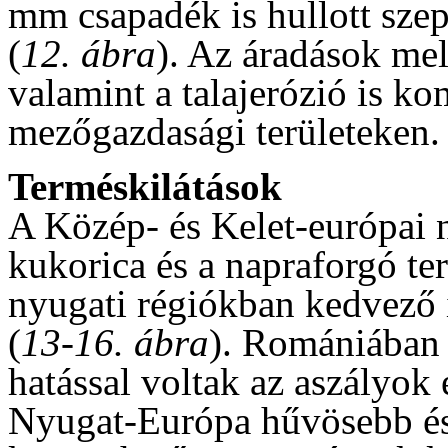
mm csapadék is hullott szep
(
12. ábra
). Az áradások mell
valamint a talajerózió is k
mezőgazdasági területeken.
Terméskilátások
A Közép- és Kelet-európai 
kukorica és a napraforgó te
nyugati régiókban kedvező i
(
13-16. ábra
). Romániában 
hatással voltak az aszályo
Nyugat-Európa hűvösebb és