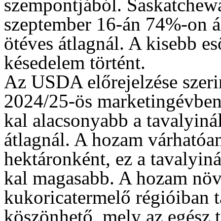
szempontjából. Saskatchewa
szeptember 16-án 74%-on á
ötéves átlagnál. A kisebb e
késedelem történt.
Az USDA előrejelzése szeri
2024/25-ös marketingévben 
kal alacsonyabb a tavalyiná
átlagnál. A hozam várhatóan
hektáronként, ez a tavalyiná
kal magasabb. A hozam növ
kukoricatermelő régióiban t
köszönhető, mely az egész t