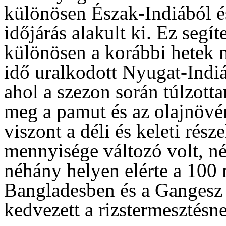
különösen Észak-Indiából és
időjárás alakult ki. Ez segít
különösen a korábbi hetek n
idő uralkodott Nyugat-Indiá
ahol a szezon során túlzot
meg a pamut és az olajnövé
viszont a déli és keleti rés
mennyisége változó volt, né
néhány helyen elérte a 100
Bangladesben és a Gangesz
kedvezett a rizstermesztésn