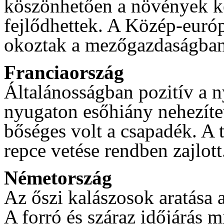
köszönhetően a növények 
fejlődhettek. A Közép-európ
okoztak a mezőgazdaságban
Franciaország
Általánosságban pozitív a n
nyugaton esőhiány nehezíte
bőséges volt a csapadék. A t
repce vetése rendben zajlott
Németország
Az őszi kalászosok aratása 
A forró és száraz időjárás m