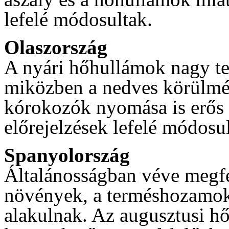
lefelé módosultak.
Olaszország
A nyári hőhullámok nagy te
miközben a nedves körülmén
kórokozók nyomása is erős v
előrejelzések lefelé módosu
Spanyolország
Általánosságban véve megfel
növények, a terméshozamok k
alakulnak. Az augusztusi h