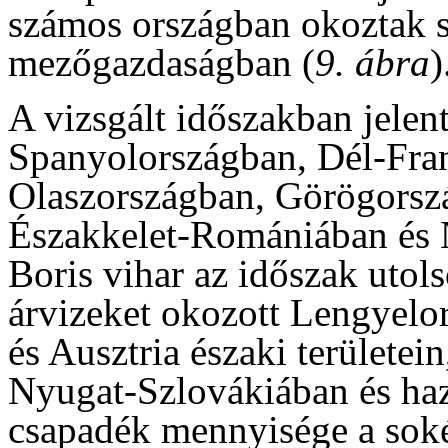
számos országban okoztak 
mezőgazdaságban (
9. ábra
)
A vizsgált időszakban jelen
Spanyolországban, Dél-Fran
Olaszországban, Görögorsz
Északkelet-Romániában és 
Boris vihar az időszak utol
árvizeket okozott Lengyelo
és Ausztria északi területe
Nyugat-Szlovákiában és haz
csapadék mennyisége a sok