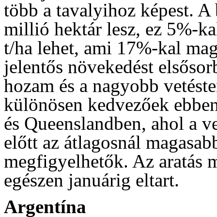
több a tavalyihoz képest. A 
millió hektár lesz, ez 5%-k
t/ha lehet, ami 17%-kal mag
jelentős növekedést elsősor
hozam és a nagyobb vetéster
különösen kedvezőek ebben
és Queenslandben, ahol a vet
előtt az átlagosnál magasab
megfigyelhetők. Az aratás
egészen januárig eltart.
Argentína