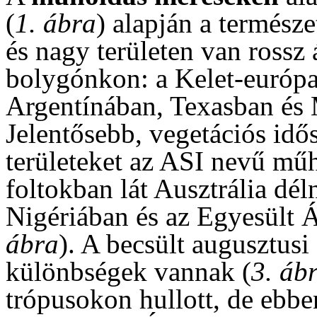
(
1. ábra
) alapján a termész
és nagy területen van rossz 
bolygónkon: a Kelet-európai
Argentínában, Texasban és 
Jelentősebb, vegetációs idős
területeket az ASI nevű mű
foltokban lát Ausztrália dél
Nigériában és az Egyesült Á
ábra
). A becsült augusztus
különbségek vannak (
3. áb
trópusokon hullott, de ebbe