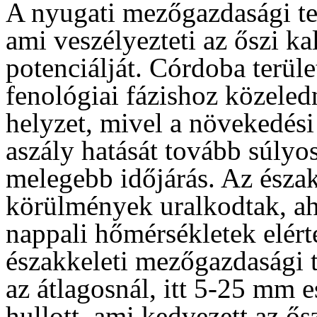
A nyugati mezőgazdasági te
ami veszélyezteti az őszi 
potenciálját. Córdoba terül
fenológiai fázishoz közeled
helyzet, mivel a növekedési 
aszály hatását tovább súlyos
melegebb időjárás. Az észa
körülmények uralkodtak, aho
nappali hőmérsékletek elérté
északkeleti mezőgazdasági t
az átlagosnál, itt 5-25 mm e
hullott, ami kedvezett az ő