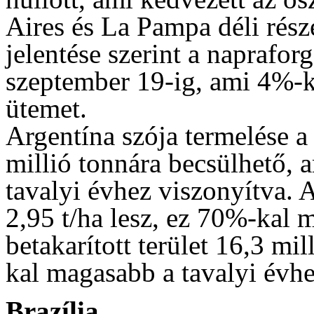
Aires és La Pampa déli rés
jelentése szerint a naprafor
szeptember 19-ig, ami 4%-k
ütemet.
Argentína szója termelése 
millió tonnára becsülhető, 
tavalyi évhez viszonyítva.
2,95 t/ha lesz, ez 70%-kal 
betakarított terület 16,3 mi
kal magasabb a tavalyi évhe
Brazília