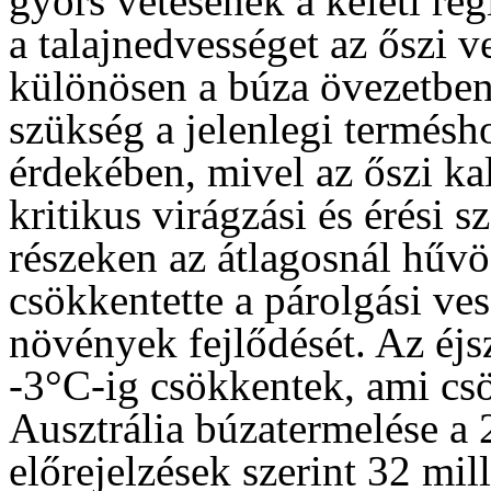
gyors vetésének a keleti ré
a talajnedvességet az őszi 
különösen a búza övezetben
szükség a jelenlegi termésh
érdekében, mivel az őszi ka
kritikus virágzási és érési s
részeken az átlagosnál hűvö
csökkentette a párolgási vesz
növények fejlődését. Az é
-3°C-ig csökkentek, ami cs
Ausztrália búzatermelése a
előrejelzések szerint 32 mil