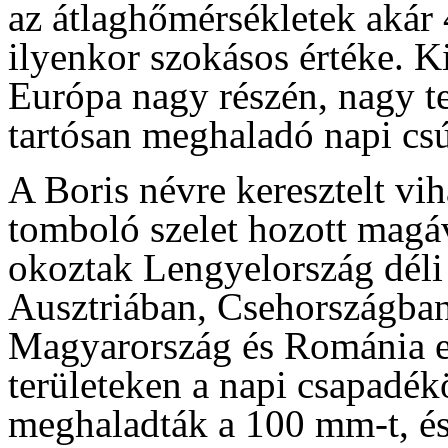
az átlaghőmérsékletek akár 
ilyenkor szokásos értéke. K
Európa nagy részén, nagy te
tartósan meghaladó napi cs
A Boris névre keresztelt vi
tomboló szelet hozott magá
okoztak Lengyelország déli
Ausztriában, Csehországban
Magyarország és Románia eg
területeken a napi csapadé
meghaladták a 100 mm-t, é