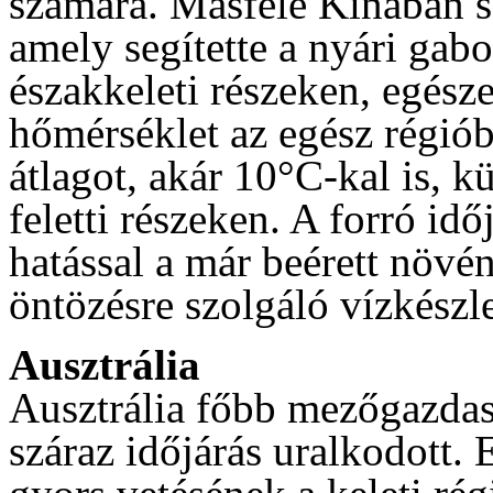
számára. Másfelé Kínában sz
amely segítette a nyári gab
északkeleti részeken, egész
hőmérséklet az egész régió
átlagot, akár 10°C-kal is, 
feletti részeken. A forró id
hatással a már beérett növé
öntözésre szolgáló vízkészle
Ausztrália
Ausztrália főbb mezőgazdas
száraz időjárás uralkodott.