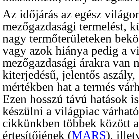
Az időjárás az egész világo
mezőgazdasági termelést, k
nagy termőterületeken beköv
vagy azok hiánya pedig a vi
mezőgazdasági árakra van n
kiterjedésű, jelentős aszály,
mértékben hat a termés vár
Ezen hosszú távú hatások is
készülni a világpiac várhat
cikkünkben többek között a
értesítőjének (
MARS
), ill