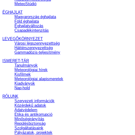
MeteoStúdió
ÉGHAJLAT
Magyarország éghajlata
Föld éghajlata
Éghajlatváltozás
Csapadékintenzitás
LEVEGŐKÖRNYEZET
Városi légszennyezettség
Háttérszennyezettség
Gammadózis-teljesítmény
ISMERET-TÁR
Tanulmányok
Meteorológiai hírek
Kisfilmek
Meteorológiai alapismeretek
Kiadványok
Nap-hold
RÓLUNK
Szervezeti információk
Közérdekű adatok
Adatvédelem
Etika és antikorrupció
Minőségirányítás
Repülésbiztonság
Szolgáltatásaink
Pályázatok, projektek