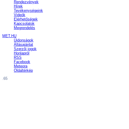
Rendezvények
Hírek
Tevékenységeink
Videók
Elérhetőségek
Kapcsolatok
Megrendelés
MET.HU
Újdonságok
Állásajánlat
Szerzői jogok
Honlapról
RSS
Facebook
Meteora
Oldaltérkép
.65