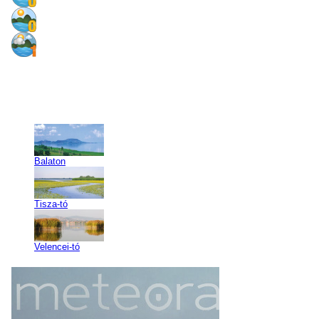
Balaton
Tisza-tó
Velencei-tó