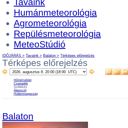
Tavaink
Humánmeteorológia
Agrometeorológia
Repülésmeteorológia
MeteoStúdió
IDŐJÁRÁS >
Tavaink >
Balaton >
Térképes előrejelzés
Térképes előrejelzés
Balaton