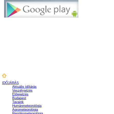
IDŐJÁRÁS
Aktuális
időjárás
Veszélyjelzés
Előrejelzés
Budapest
Tavaink
Humánmeteorológia
Agrometeorológia
Repülésmeteorológia