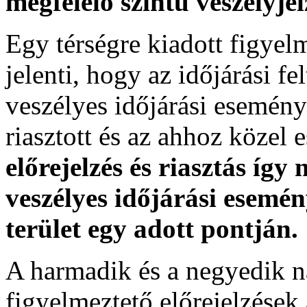
megfelelő szintű veszélyje
Egy térségre kiadott figyelme
jelenti, hogy az időjárási f
veszélyes időjárási esemény
riasztott és az ahhoz közel 
előrejelzés és riasztás így
veszélyes időjárási esemén
terület egy adott pontján.
A harmadik és a negyedik n
figyelmeztető előrejelzések