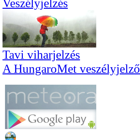
Veszélyjelzés
Tavi viharjelzés
A HungaroMet veszélyjelző