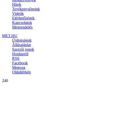
Hírek
Tevékenységeink
Videók
Elérhetőségek
Kapcsolatok
Megrendelés
MET.HU
Újdonságok
Állásajánlat
Szerzői jogok
Honlapról
RSS
Facebook
Meteora
Oldaltérkép
240