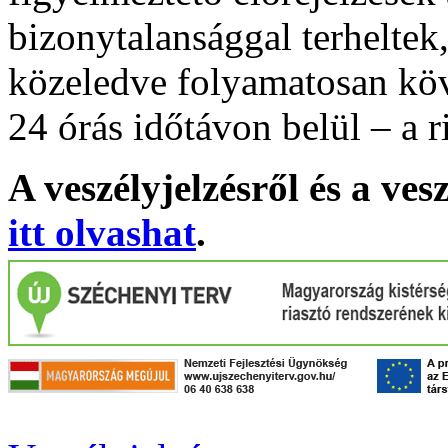
bizonytalansággal terheltek
közeledve folyamatosan köv
24 órás időtávon belül – a r
A veszélyjelzésről és a ves
itt olvashat
.