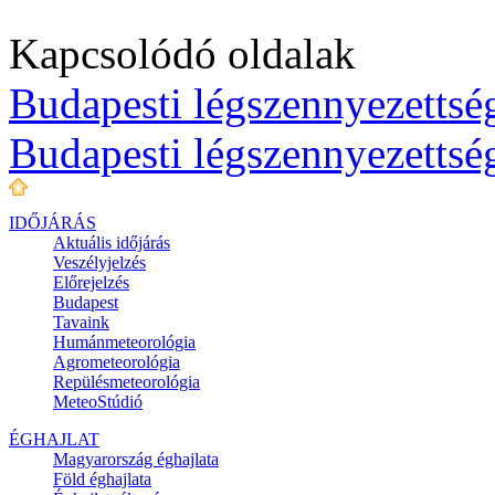
Kapcsolódó oldalak
Budapesti légszennyezettség
Budapesti légszennyezettsé
IDŐJÁRÁS
Aktuális
időjárás
Veszélyjelzés
Előrejelzés
Budapest
Tavaink
Humánmeteorológia
Agrometeorológia
Repülésmeteorológia
MeteoStúdió
ÉGHAJLAT
Magyarország éghajlata
Föld éghajlata