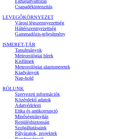
Éghajlatváltozás
Csapadékintenzitás
LEVEGŐKÖRNYEZET
Városi légszennyezettség
Háttérszennyezettség
Gammadózis-teljesítmény
ISMERET-TÁR
Tanulmányok
Meteorológiai hírek
Kisfilmek
Meteorológiai alapismeretek
Kiadványok
Nap-hold
RÓLUNK
Szervezeti információk
Közérdekű adatok
Adatvédelem
Etika és antikorrupció
Minőségirányítás
Repülésbiztonság
Szolgáltatásaink
Pályázatok, projektek
Rendezvények