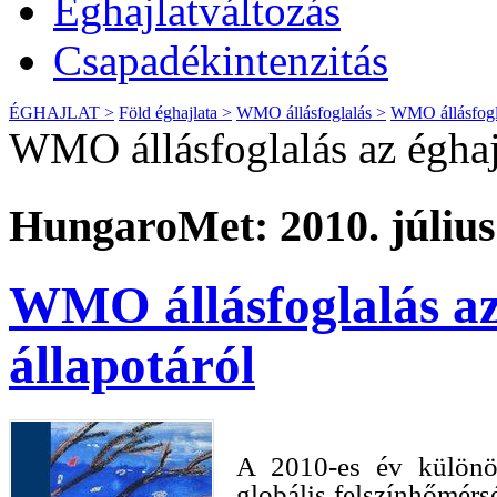
Éghajlatváltozás
Csapadékintenzitás
ÉGHAJLAT >
Föld éghajlata >
WMO állásfoglalás >
WMO állásfoglal
WMO állásfoglalás az éghajl
HungaroMet: 2010. július
WMO állásfoglalás az 
állapotáról
A 2010-es év különös
globális felszínhőmérsé