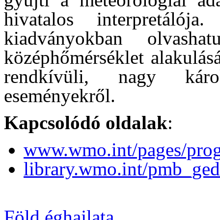
hivatalos interpretálój
kiadványokban olvasha
középhőmérséklet alakulásár
rendkívüli, nagy káro
eseményekről.
Kapcsolódó oldalak
:
www.wmo.int/pages/pro
library.wmo.int/pmb_ge
Föld éghajlata