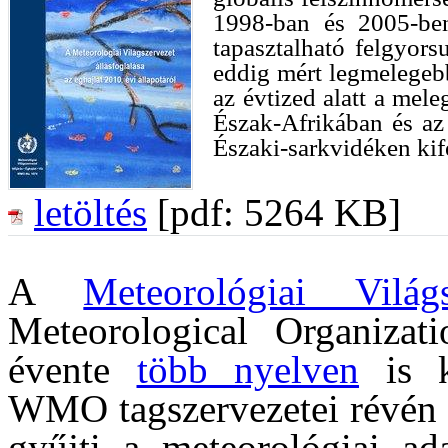
1998-ban és 2005-be
tapasztalható felgyor
eddig mért legmelegebb 
az évtized alatt a mel
Észak-Afrikában és az
Északi-sarkvidéken kife
letöltés
[pdf: 5264 KB]
A
Meteorológiai Világs
Meteorological Organizati
évente
több nyelven
is ki
WMO tagszervezetei révén a
gyűjti a meteorológiai ad