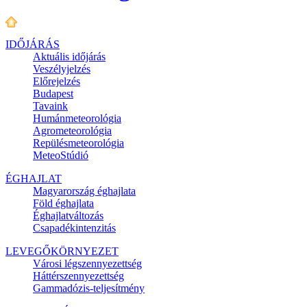
IDŐJÁRÁS
Aktuális
időjárás
Veszélyjelzés
Előrejelzés
Budapest
Tavaink
Humánmeteorológia
Agrometeorológia
Repülésmeteorológia
MeteoStúdió
ÉGHAJLAT
Magyarország éghajlata
Föld éghajlata
Éghajlatváltozás
Csapadékintenzitás
LEVEGŐKÖRNYEZET
Városi légszennyezettség
Háttérszennyezettség
Gammadózis-teljesítmény