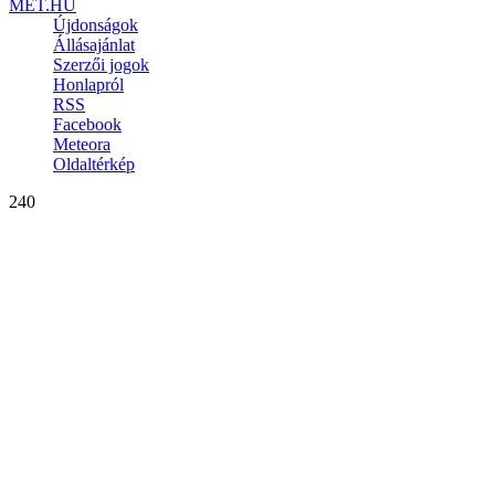
MET.HU
Újdonságok
Állásajánlat
Szerzői jogok
Honlapról
RSS
Facebook
Meteora
Oldaltérkép
240