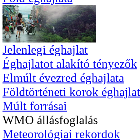
Jelenlegi éghajlat
Éghajlatot alakító tényezők
Elmúlt évezred éghajlata
Földtörténeti korok éghajla
Múlt forrásai
WMO állásfoglalás
Meteorológiai rekordok