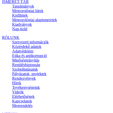
ISMERET-TÁR
Tanulmányok
Meteorológiai hírek
Kisfilmek
Meteorológiai alapismeretek
Kiadványok
Nap-hold
RÓLUNK
Szervezeti információk
Közérdekű adatok
Adatvédelem
Etika és antikorrupció
Minőségirányítás
Repülésbiztonság
Szolgáltatásaink
Pályázatok, projektek
Rendezvények
Hírek
Tevékenységeink
Videók
Elérhetőségek
Kapcsolatok
Megrendelés