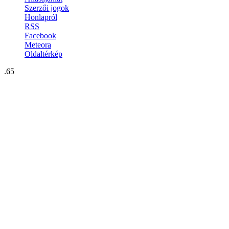
Szerzői jogok
Honlapról
RSS
Facebook
Meteora
Oldaltérkép
.65