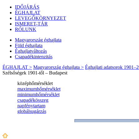
IDŐJÁRÁS
ÉGHAJLAT
LEVEGŐKÖRNYEZET
ISMERET-TÁR
RÓLUNK
Magyarország éghajlata
Föld éghajlata
Éghajlatváltozás
Csapadékintenzitás
ÉGHAJLAT >
Magyarország éghajlata >
Éghajlati adatsorok 1901–
Szélsőségek 1901-től – Budapest