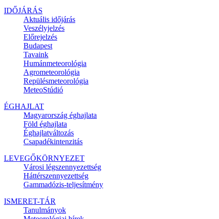
IDŐJÁRÁS
Aktuális
időjárás
Veszélyjelzés
Előrejelzés
Budapest
Tavaink
Humánmeteorológia
Agrometeorológia
Repülésmeteorológia
MeteoStúdió
ÉGHAJLAT
Magyarország éghajlata
Föld éghajlata
Éghajlatváltozás
Csapadékintenzitás
LEVEGŐKÖRNYEZET
Városi légszennyezettség
Háttérszennyezettség
Gammadózis-teljesítmény
ISMERET-TÁR
Tanulmányok
Meteorológiai hírek