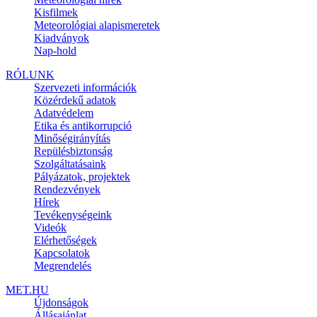
Kisfilmek
Meteorológiai alapismeretek
Kiadványok
Nap-hold
RÓLUNK
Szervezeti információk
Közérdekű adatok
Adatvédelem
Etika és antikorrupció
Minőségirányítás
Repülésbiztonság
Szolgáltatásaink
Pályázatok, projektek
Rendezvények
Hírek
Tevékenységeink
Videók
Elérhetőségek
Kapcsolatok
Megrendelés
MET.HU
Újdonságok
Állásajánlat